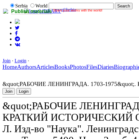
Serbia
World
of Serbia
Share your works with the world!
LIBRARY
Publish materials
Join
·
Login
·
Home
Authors
Articles
Books
Photos
Files
Diaries
Biographi
&quot;РАБОЧИЕ ЛЕНИНГРАДА. 1703-1975&quot
Join
Login
&quot;РАБОЧИЕ ЛЕНИНГРАДА.
КРАТКИЙ ИСТОРИЧЕСКИЙ 
Л. Изд-во "Наука". Ленинградс