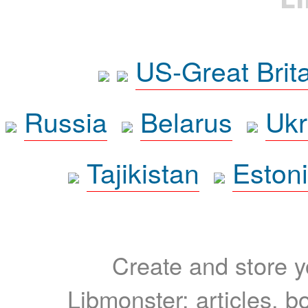
US-Great Brit
Russia
Belarus
Ukr
Tajikistan
Eston
Create and store yo
Libmonster: articles, b