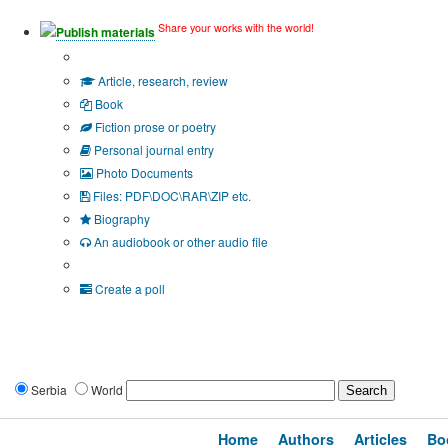
Share your works with the world!
Publish materials
Publication type?
Article, research, review
Book
Fiction prose or poetry
Personal journal entry
Photo Documents
Files: PDF\DOC\RAR\ZIP etc.
Biography
An audiobook or other audio file
Additional options:
Create a poll
Serbia
World
Home
Authors
Articles
Bo