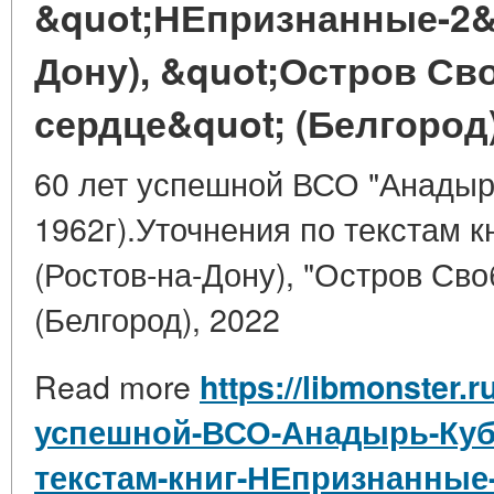
&quot;НЕпризнанные-2&q
Дону), &quot;Остров С
сердце&quot; (Белгород)
60 лет успешной ВСО "Анадырь
1962г).Уточнения по текстам 
(Ростов-на-Дону), "Остров Св
(Белгород), 2022
Read more
https://libmonster.r
успешной-ВСО-Анадырь-Куба
текстам-книг-НЕпризнанные-