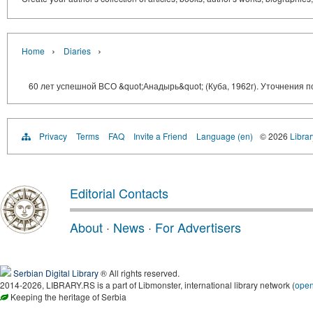
›
›
Home
Diaries
60 лет успешной ВСО &quot;Анадырь&quot; (Куба, 1962г). Уточнения п
Privacy
Terms
FAQ
Invite a Friend
Language (en)
© 2026
Librar
Editorial Contacts
About
·
News
·
For Advertisers
Serbian Digital Library
® All rights reserved.
2014-2026, LIBRARY.RS is a part of Libmonster, international library network (
ope
Keeping the heritage of Serbia