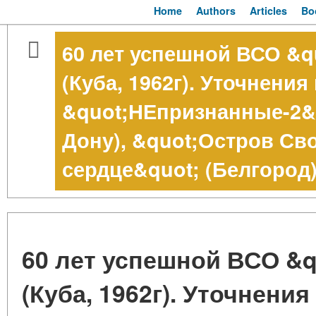
Home
Authors
Articles
Bo
60 лет успешной ВСО &
(Куба, 1962г). Уточнения
&quot;НЕпризнанные-2&q
Дону), &quot;Остров Св
сердце&quot; (Белгород)
60 лет успешной ВСО &
(Куба, 1962г). Уточнения