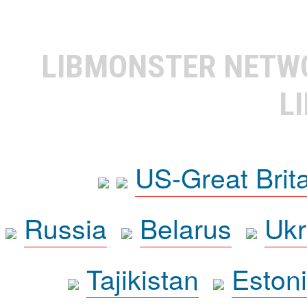
LIBMONSTER NET
L
US-Great Brit
Russia
Belarus
Ukr
Tajikistan
Eston