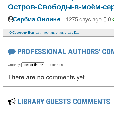
Остров-Свободы-в-моём-сер
·
Сербиа Онлине
1275 days ago
0
О Советских Воинах-интернационалистах в Кубе, Чехословакии, Никарагуа. Платошкин Н.Н., лидер движения «За новый социализм», политик, дипломат, историк
PROFESSIONAL AUTHORS' CO
Order by:
expand all
There are no comments yet
LIBRARY GUESTS COMMENTS