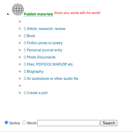
Share your works with the world!
Publish materials
Publication type?
Article, research, review
Book
Fiction prose or poetry
Personal journal entry
Photo Documents
Files: PDF\DOC\RAR\ZIP etc.
Biography
An audiobook or other audio file
Additional options:
Create a poll
Serbia
World