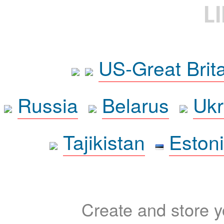
L
US-Great Brit
Russia
Belarus
Ukr
Tajikistan
Eston
Create and store yo