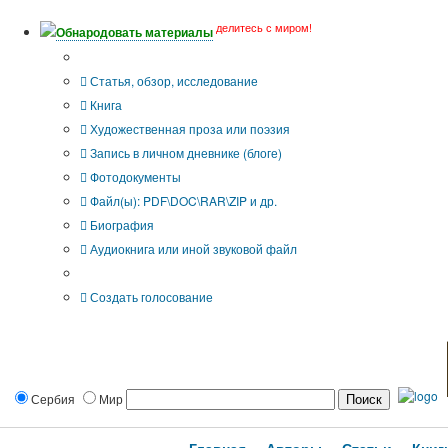
делитесь с миром!
Обнародовать материалы
Тип публикации
Статья, обзор, исследование
Книга
Художественная проза или поэзия
Запись в личном дневнике (блоге)
Фотодокументы
Файл(ы): PDF\DOC\RAR\ZIP и др.
Биография
Аудиокнига или иной звуковой файл
Дополнительные опции:
Создать голосование
Сербия
Мир