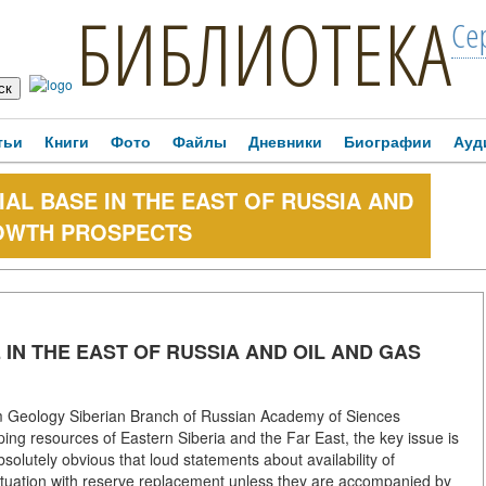
БИБЛИОТЕКА
Се
тьи
Книги
Фото
Файлы
Дневники
Биографии
Ауд
L BASE IN THE EAST OF RUSSIA AND
ROWTH PROSPECTS
N THE EAST OF RUSSIA AND OIL AND GAS
m Geology Siberian Branch of Russian Academy of Siences
g resources of Eastern Siberia and the Far East, the key issue is
bsolutely obvious that loud statements about availability of
ituation with reserve replacement unless they are accompanied by