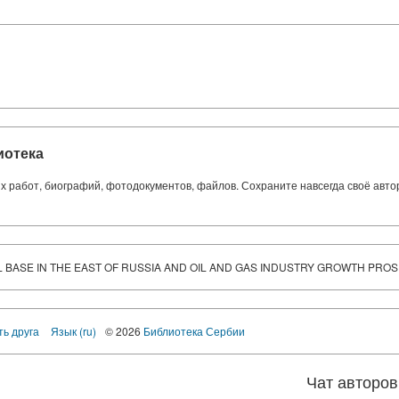
иотека
ких работ, биографий, фотодокументов, файлов. Сохраните навсегда своё авт
BASE IN THE EAST OF RUSSIA AND OIL AND GAS INDUSTRY GROWTH PRO
ть друга
Язык (ru)
© 2026
Библиотека Сербии
Чат авторов