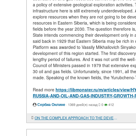
a policy of extensive geological exploration activities. 
infrastructure here is still extremely underdeveloped
explore resources when they are not going to be deve
resources in Eastern Siberia, which is being consider
fields before the year 2030. The question therefore i
State intends commencing their development only in a
said back in 1929 that Eastern Siberia may be rich in oi
Platform was awarded to Vassily Mikhailovich Sinyakov 
development of this region started. The first discover
lengthy period of failures. And it was not until the 
Council of Ministers passed in 1979 that extensive exp
30 oil and gas fields. Unfortunately, since 1991, all 
made. Speaking of the known fields, the Yurubcheno-To
Read more
https://libmonster.ru/m/articles/v
RUSSIA-AND-OIL-AND-GAS-INDUSTRY-GROWTH
Сербиа Онлине
·
1369 дней(я) назад
0
412
ON THE COMPLEX APPROACH TO THE DEVELOPMENT OF THE EASTERN SIBERIA