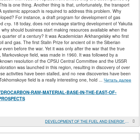
This is one thing. Another thing is that, unfortunately, the transport
. A systemic approach is required to address this problem. Why
loped? For instance, a draft program for development of gas
ed стр. 18 today, does not envisage starting development of Yakutia
s, why should business start making resources available when the
 quarter of a century? It was Academician Arkhangelsky who first
l and gas. The first Stalin Prize for ancient oil in the Siberian
even before the war. Yet it was only after the war that the true
y, Markovskoye field, was made in 1960. It was followed by a
well-known resolution of the CPSU Central Committee and the USSR
loration was launched in this region, resulting in discovery of over
these activities have been stalled, and no new discoveries have been
khomskoye field is a really interesting one, hold ...
Читать далее
iew/HYDROCARBON-RAW-MATERIAL-BASE-IN-THE-EAST-OF-
-PROSPECTS
DEVELOPMENT OF THE FUEL AND ENERGY COMPLEX INFRASTRUCTURE IN THE TRANS-URAL REGION