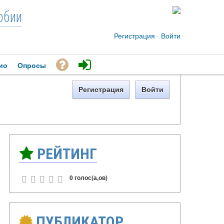
рбии
Регистрация
·
Войти
ио
Опросы
Регистрация
Войти
РЕЙТИНГ
0 голос(а,ов)
ПУБЛИКАТОР