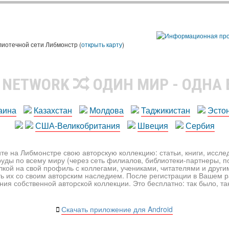
лиотечной сети Либмонстр (
открыть карту
)
R NETWORK
ОДИН МИР - ОДНА
аина
Казахстан
Молдова
Таджикистан
Эсто
США-Великобритания
Швеция
Сербия
те на Либмонстре свою авторскую коллекцию: статьи, книги, иссл
уды по всему миру (через сеть филиалов, библиотеки-партнеры, по
лкой на свой профиль с коллегами, учениками, читателями и друг
ь их со своим авторским наследием. После регистрации в Вашем 
ия собственной авторской коллекции. Это бесплатно: так было, так 
Скачать приложение для Android