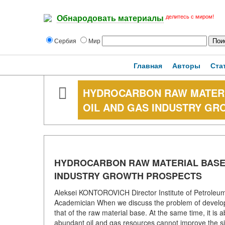
делитесь с миром!
Обнародовать материалы
Сербия
Мир
Главная
Авторы
Ста
HYDROCARBON RAW MATERIA
OIL AND GAS INDUSTRY G
HYDROCARBON RAW MATERIAL BASE I
INDUSTRY GROWTH PROSPECTS
Aleksei KONTOROVICH Director Institute of Petroleu
Academician When we discuss the problem of developin
that of the raw material base. At the same time, it is a
abundant oil and gas resources cannot improve the s