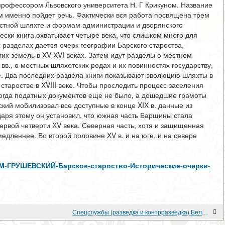
профессором Львовского университета Н. Г Крикуном. Название
ем именно пойдет речь. Фактически вся работа посвящена трем
естной шляхте и формам администрации и дворянского
ески книга охватывает четыре века, что слишком много для
 разделах дается очерк географии Барского староства,
их земель в XV-XVI веках. Затем идут разделы о местном
в., о местных шляхетских родах и их повинностях государству,
е. Два последних раздела книги показывают эволюцию шляхты в
 старостве в XVIII веке. Чтобы проследить процесс заселения
 когда податных документов еще не было, а дошедшие грамоты
ий мобилизовал все доступные в конце XIX в. данные из
аря этому он установил, что южная часть Барщины стала
ервой четверти XV века. Северная часть, хотя и защищенная
медленнее. Во второй половине XV в. и на юге, и на севере
view/M-ГРУШЕВСКИЙ-Барское-староство-Исторические-очерки-
Спецслужбы (разведка и контрразведка) Белого движения в 1917-1922 годах