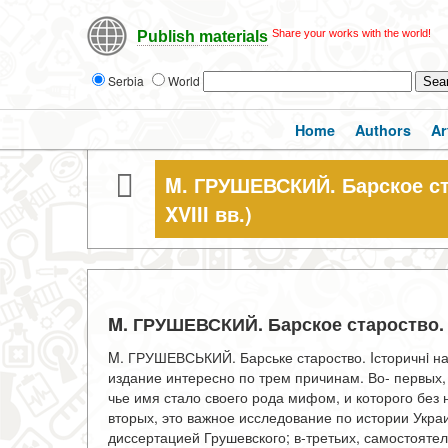
Share your works with the world!
Publish materials
Serbia
World
Home
Authors
Ar
M. ГРУШЕВСКИЙ. Барское ст
XVIII вв.)
M. ГРУШЕВСКИЙ. Барское староство. И
M. ГРУШЕВСЬКИЙ. Барське староство. Iсторичнi нари
издание интересно по трем причинам. Во- первых,
чье имя стало своего рода мифом, и которого без 
вторых, это важное исследование по истории Укра
диссертацией Грушевского; в-третьих, самостояте