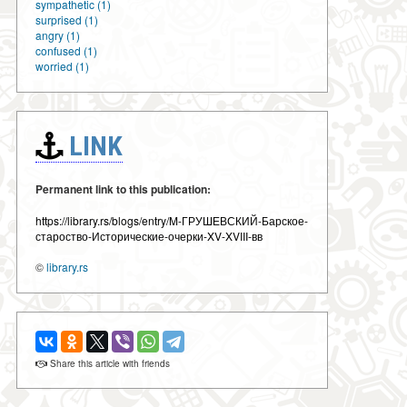
sympathetic (1)
surprised (1)
angry (1)
confused (1)
worried (1)
LINK
Permanent link to this publication:
https://library.rs/blogs/entry/M-ГРУШЕВСКИЙ-Барское-
староство-Исторические-очерки-XV-XVIII-вв
©
library.rs
Share this article with friends