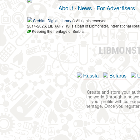
About
·
News
·
For Advertisers
Serbian Digital Library
® All rights reserved.
2014-2026, LIBRARY.RS is a part of Libmonster, international libra
Keeping the heritage of Serbia
LIBMONS
Russia
Belarus
U
Create and store your autho
the world (through a network
your profile with colleag
heritage. Once you register,