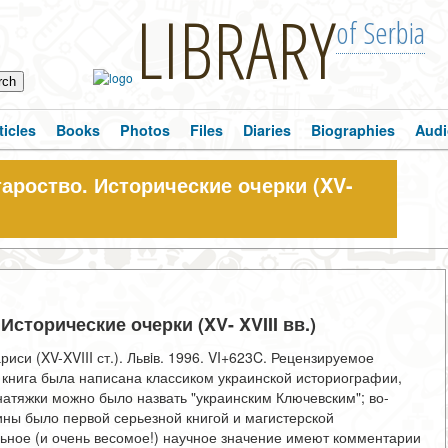
LIBRARY
of Serbia
ticles
Books
Photos
Files
Diaries
Biographies
Audi
ароство. Исторические очерки (XV-
сторические очерки (XV- XVIII вв.)
си (XV-XVIII ст.). Львiв. 1996. VI+623C. Рецензируемое
 книга была написана классиком украинской историографии,
натяжки можно было назвать "украинским Ключевским"; во-
ины было первой серьезной книгой и магистерской
льное (и очень весомое!) научное значение имеют комментарии