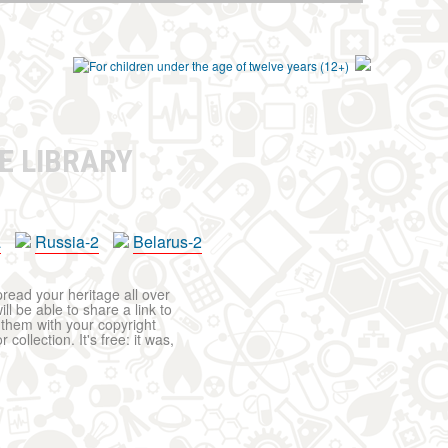
E LIBRARY
a
Russia-2
Belarus-2
pread your heritage all over
ll be able to share a link to
t them with your copyright
ollection. It's free: it was,