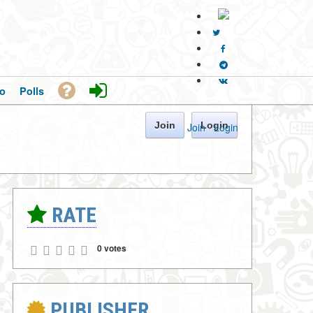
o
Polls
Join
Login
Join
·
Login
RATE
0 votes
PUBLISHER