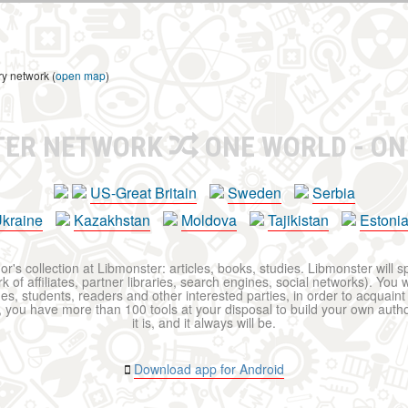
ry network (
open map
)
TER NETWORK
ONE WORLD - ON
US-Great Britain
Sweden
Serbia
kraine
Kazakhstan
Moldova
Tajikistan
Estoni
r's collection at Libmonster: articles, books, studies. Libmonster will s
 of affiliates, partner libraries, search engines, social networks). You wi
ues, students, readers and other interested parties, in order to acquain
 you have more than 100 tools at your disposal to build your own author c
it is, and it always will be.
Download app for Android