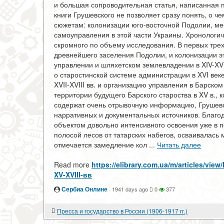
и большая сопроводительная статья, написанная 
книги Грушевского не позволяет сразу понять, о ч
сюжетам: колонизации юго-восточной Подолии, м
самоуправления в этой части Украины. Хронологич
скромного по объему исследования. В первых трех
древнейшего заселения Подолии, и колонизации эт
управлении и шляхетском землевладении в XIV-XV в
о старостинской системе администрации в XVI век
XVII-XVIII вв. и организацию управления в Барском
территории будущего Барского староства в XV в.,
содержат очень отрывочную информацию, Грушевск
нарративных и документальных источников. Благод
объектом довольно интенсивного освоения уже в п
полосой лесов от татарских набегов, осваивалась 
отмечается замедление кол ...
Читать далее
Read more
https://elibrary.com.ua/m/articles/
XV-XVIII-вв
Сербиа Онлине
·
1941 days ago
0
377
Пресса и государство в России (1906-1917 гг.)