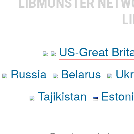
LIBMONSTER NET
L
US-Great Brit
Russia
Belarus
Ukr
Tajikistan
Eston