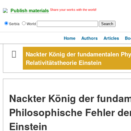
Share your works with the world!
Publish materials
Serbia
World
Home
Authors
Articles
Bo
Nackter König der fundamentalen Phy
Relativitätstheorie Einstein
Nackter König der fundam
Philosophische Fehler der
Einstein