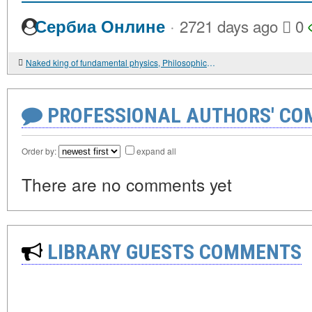
·
Сербиа Онлине
2721 days ago
0
Naked king of fundamental physics, Philosophical errors of the theory of relativity Einstein
PROFESSIONAL AUTHORS' CO
Order by:
expand all
There are no comments yet
LIBRARY GUESTS COMMENTS