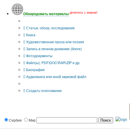
делитесь с миром!
Обнародовать материалы
Тип публикации
Статья, обзор, исследование
Книга
Художественная проза или поэзия
Запись в личном дневнике (блоге)
Фотодокументы
Файл(ы): PDF\DOC\RAR\ZIP и др.
Биография
Аудиокнига или иной звуковой файл
Дополнительные опции:
Создать голосование
Сербия
Мир