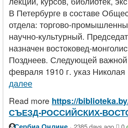
лекций, курсов, библиотек, эк
В Петербурге в составе Обще
отдела: торгово-промышленны
научно-культурный. Председа
назначен востоковед-монголист
Позднеев. Следующей важной 
февраля 1910 г. указ Николая I
далее
Read more
https://biblioteka.by
СЪЕЗД-РОССИЙСКИХ-ВОС
·
Сербиа Онлине
2385 days ago
0