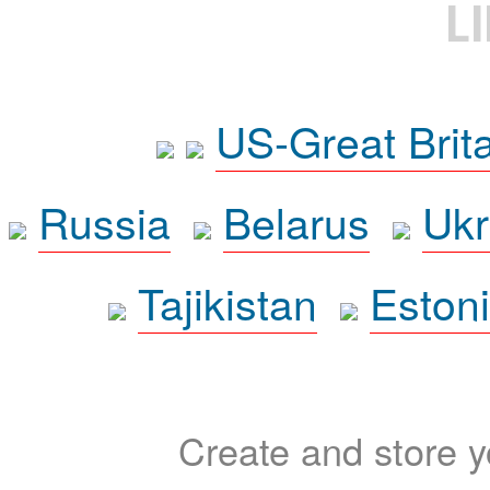
L
US-Great Brit
Russia
Belarus
Ukr
Tajikistan
Eston
Create and store yo