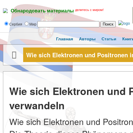
делитесь с миром!
Обнародовать материалы
Сербия
Мир
Главная
Авторы
Статьи
Книг
Wie sich Elektronen und Positronen 
Wie sich Elektronen und 
verwandeln
Wie sich Elektronen und Positro