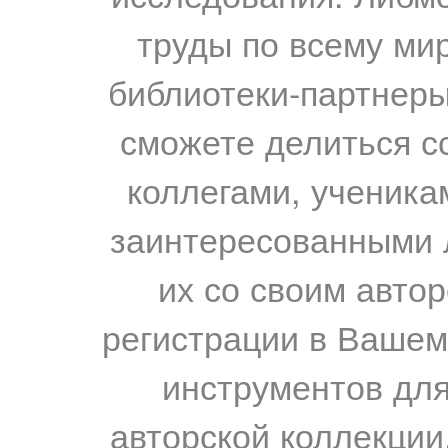
труды по всему мир
библиотеки-партнеры,
сможете делиться с
коллегами, ученика
заинтересованными 
их со своим авто
регистрации в Вашем
инструментов для
авторской коллекции.