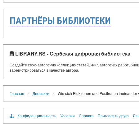
ПАРТНЁРЫ БИБЛИОТЕКИ
LIBRARY.RS - Сербская цифровая библиотека
Создайте свою авторскую коллекцию статей, книг, авторских работ, би
зарегистрироваться в качестве автора.
›
›
Главная
Дневники
Wie sich Elektronen und Positronen ineinander
Конфиденциальность
Условия
Справка
Пригласить друга
Язы