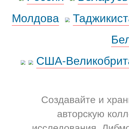
Молдова
Таджикист
Бе
США-Великобрит
Создавайте и хран
авторскую колл
исследования. Либм