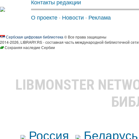
Контакты редакции
О проекте
·
Новости
·
Реклама
Сербская цифровая библиотека
© Все права защищены
2014-2026, LIBRARY.RS - составная часть международной библиотечной сети
Сохраняя наследие Сербии
LIBMONSTER NETW
БИБ
Россия
Беларусь