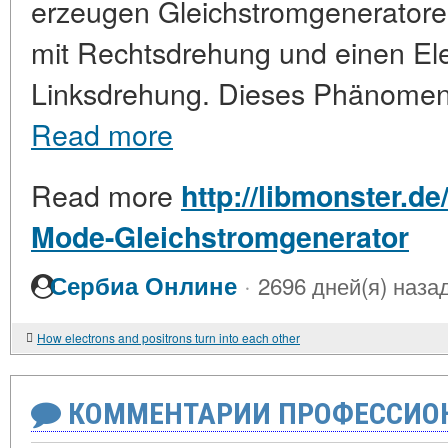
erzeugen Gleichstromgeneratore
mit Rechtsdrehung und einen El
Linksdrehung. Dieses Phänomen w
Read more
Read more
http://libmonster.de
Mode-Gleichstromgenerator
·
Сербиа Онлине
2696 дней(я) наза
How electrons and positrons turn into each other
КОММЕНТАРИИ ПРОФЕССИОН