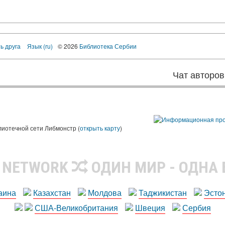
ь друга
Язык (ru)
© 2026
Библиотека Сербии
Чат авторов
лиотечной сети Либмонстр (
открыть карту
)
R NETWORK
ОДИН МИР - ОДНА
аина
Казахстан
Молдова
Таджикистан
Эсто
США-Великобритания
Швеция
Сербия