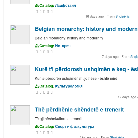
Catalog:
Лайфстайл
16 days ago
·
From
Shqipëria
Belgian monarchy: history and modern
Belgian monarchy: history and modernity
Catalog:
История
17 days ago
·
From
Shqip
Kurë t'i përdorosh ushqimën e keq - ësh
Kur te përdorën ushqimërisht jothëse - është mirë
Catalog:
Культурология
17 days ago
·
Thë përdhënie shëndetë e trenerit
Të gjithëshekullorri e trenerit
Catalog:
Спорт и физкультура
19 days ago
·
From
Shqipëria