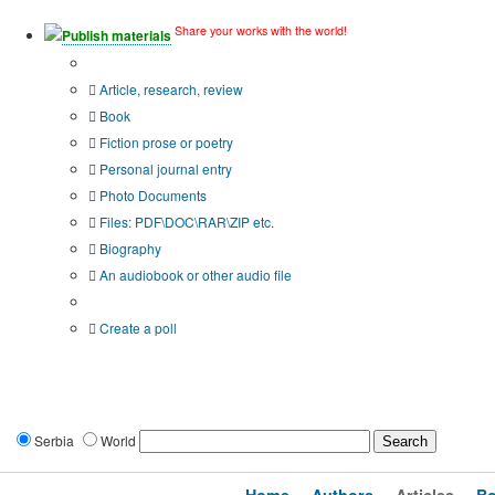
Share your works with the world!
Publish materials
Publication type?
Article, research, review
Book
Fiction prose or poetry
Personal journal entry
Photo Documents
Files: PDF\DOC\RAR\ZIP etc.
Biography
An audiobook or other audio file
Additional options:
Create a poll
Serbia
World