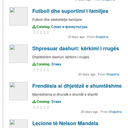
Futboll dhe suportimi i familjes
Futboll dhe mbështetje familjare
Catalog:
Спорт и физкультура
19 days ago
·
From
Shqipëria
Shpresuar dashuri: kërkimi i rrugës
Dhjetëshëm dashuri: kërkimi i rrugës
Catalog:
Этика
20 days ago
·
From
Shqipëria
Frendësia si dhjetëzë e shumtëshme
Marrëdhënia si dhuratë e shumtë e shpirtit
Catalog:
Этика
20 days ago
·
From
Shqipëria
Lecione të Nelson Mandela