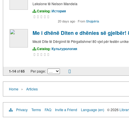
Leksione të Nelson Mandela
Catalog:
История
20 days ago
·
From
Shqipëria
Me i dhënë Diten e dhënies së gjelbër! 8
Mezë Dite të Dërgimit të Përgatishme! 80 vjet për festën unike
Catalog:
Культурология
1-14
of
65
Per page:
›
Home
Articles
Privacy
Terms
FAQ
Invite a Friend
Language (en)
© 2026
Librar