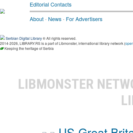
Editorial Contacts
About
·
News
·
For Advertisers
Serbian Digital Library
® All rights reserved.
2014-2026, LIBRARY.RS is a part of Libmonster, international library network (
ope
Keeping the heritage of Serbia
LIBMONSTER NET
L
US-Great Brit