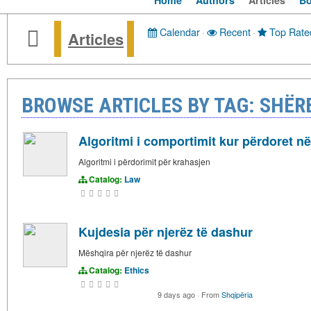
Home
Authors
Articles
B
Calendar
·
Recent
·
Top Rate
Articles
BROWSE ARTICLES BY TAG: SHËR
Algoritmi i comportimit kur përdoret në
Algoritmi i përdorimit për krahasjen
Catalog:
Law
Kujdesia për njerëz të dashur
Mëshqira për njerëz të dashur
Catalog:
Ethics
9 days ago
·
From
Shqipëria