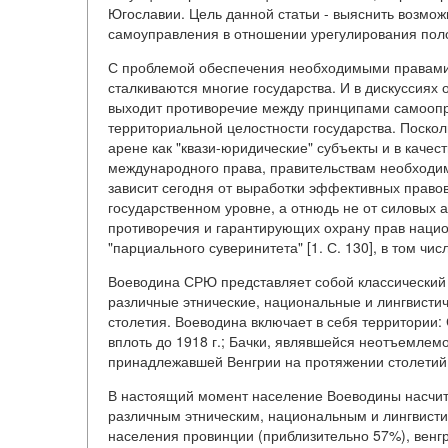
Югославии. Цель данной статьи - выяснить возмо
самоуправления в отношении урегулирования пол
С проблемой обеспечения необходимыми правами
сталкиваются многие государства. И в дискуссия
выходит противоречие между принципами самооп
территориальной целостности государства. Поско
арене как "квази-юридические" субъекты и в каче
международного права, правительствам необходим
зависит сегодня от выработки эффективных право
государственном уровне, а отнюдь не от силовых
противоречия и гарантирующих охрану прав наци
"парциального суверинитета" [1. С. 130], в том чи
Воеводина СРЮ представляет собой классический 
различные этнические, национальные и лингвисти
столетия. Воеводина включает в себя территории:
вплоть до 1918 г.; Бачки, являвшейся неотъемлемо
принадлежавшей Венгрии на протяжении столетий
В настоящий момент население Воеводины насчит
различным этническим, национальным и лингвисти
населения провинции (приблизительно 57%), вен