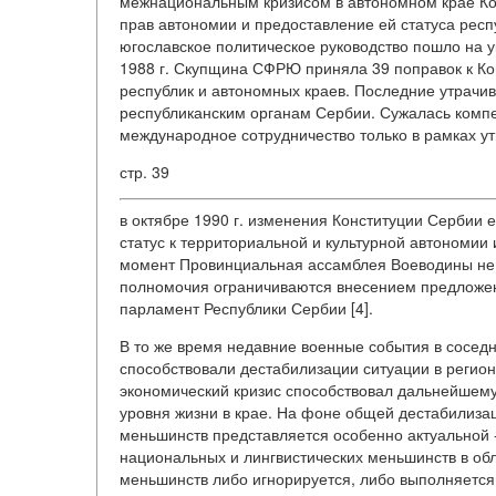
межнациональным кризисом в автономном крае Ко
прав автономии и предоставление ей статуса респ
югославское политическое руководство пошло на у
1988 г. Скупщина СФРЮ приняла 39 поправок к К
республик и автономных краев. Последние утрачи
республиканским органам Сербии. Сужалась компе
международное сотрудничество только в рамках 
стр. 39
в октябре 1990 г. изменения Конституции Сербии 
статус к территориальной и культурной автономии
момент Провинциальная ассамблея Воеводины не 
полномочия ограничиваются внесением предложен
парламент Республики Сербии [4].
В то же время недавние военные события в соседн
способствовали дестабилизации ситуации в регио
экономический кризис способствовал дальнейшем
уровня жизни в крае. На фоне общей дестабилиза
меньшинств представляется особенно актуальной 
национальных и лингвистических меньшинств в об
меньшинств либо игнорируется, либо выполняется 