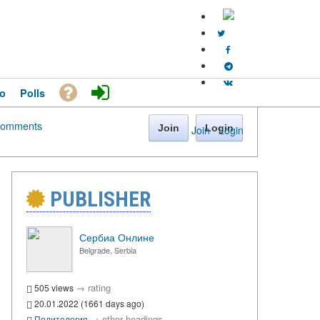
o
Polls
omments
Join
Login
Join
·
Login
PUBLISHER
Сербиа Онлине
Belgrade, Serbia
→
rating
505 views
20.01.2022 (1661 days ago)
→
other headings
Политология