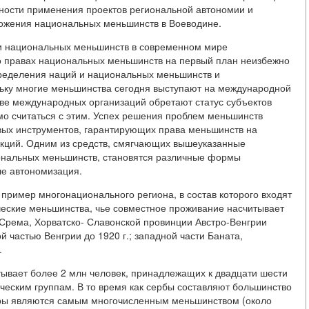
жности применения проектов региональной автономии и
ожения национальных меньшинств в Воеводине.
 национальных меньшинств в современном мире
х о правах национальных меньшинств на первый план неизбежно
ределения наций и национальных меньшинств и
льку многие меньшинства сегодня выступают на международной
стве международных организаций обретают статус субъектов
о считаться с этим. Успех решения проблем меньшинств
вых инструментов, гарантирующих права меньшинств на
 акций. Одним из средств, смягчающих вышеуказанные
ональных меньшинств, становятся различные формы
сле автономизация.
пример многонационального региона, в состав которого входят
ческие меньшинства, чье совместное проживание насчитывает
 Срема, Хорватско- Славонской провинции Австро-Венгрии
й частью Венгрии до 1920 г.; западной части Баната,
.
ывает более 2 млн человек, принадлежащих к двадцати шести
ческим группам. В то время как сербы составляют большинство
гры являются самым многочисленным меньшинством (около