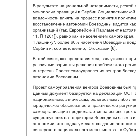
В результате национальной нетерпимости, резкой
монополии правящей в Сербии Социалистической
возможности влиять на процесс принятия политич
восстановление автономии Воеводины видится ка
организаций (так. Европейский Парламент настоя
11, R 1201]), равно как и населением самого края.
"Глашнику", более 60% населения Воеводины под
Сербии и, соответственно, Югославии [6].
В этой связи, как представляется, заслуживают 
различные варианты решения проблем этого регио
интересны Проект самоуправления венгров Воево
автономии Воеводины.
Проект самоуправления венгров Воеводины был пр
Данный документ базируется на декларации ООН о
национальным, этническим, религиозным либо лин
юридическое обоснование и практическое регулир
самоорганизация предполагается на основе трех 
существующих на территории Воеводины языков и 
автономии, что подразумевает создание автономно
венгерского национального меньшинства - в Субот