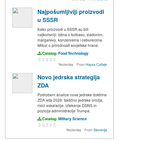
Najpošumljiviji proizvodi
u SSSR
Kako proizvodi u SSSR su bili
najkorisniji: istina o kolbasu, sladonim,
margarину, konzervama i ceburecima.
Mitovi o prirodnosti sovjetske hrane.
Catalog:
Food Technology
Yesterday
·
From
Наука Србије
Novo jedrska strategija
ZDA
Podrobeni analize nove jedrske doktrine
ZDA leta 2026: taktično jedrske orožje,
risici eskalacije, iztekanje DSNS in
pozicija administracije Trumpa.
Catalog:
Military Science
Yesterday
·
From
Slovenija