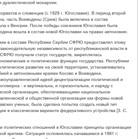
и дуалистической монархии.
хорватов и словенцев (с 1929 г. Югославия). В период второй
а, часть Воеводины (Срем) была включена в состав
тошла к Венгрии. После победы союзников Югославия была
дина вошла в состав новой Югославии на правах автономии.
омии в составе Республики Сербии СФРЮ предоставлял этому
законодательную независимость от республиканской власти в
ы СФРЮ получали статус государств, закреплялась
кономические и политические функции государства. Республики
олитическое развитие на своей территории, устанавливались
ией и автономными краями Косово и Воеводина.
моуправленческой идеей децентрализации политической и
ногомерна - и вертикальна, и горизонтальна, и наряду с
еской организации, обеспечивающими национальное
авленческой и общественной организации как формы новой
авских ученых, была сделана попытка создать новый тип
 в классическом варианте федеративного устройства [3. С.
 и политических отношений в Югославии принципы организации
ой критике. Ситуация осложнялась начавшимся в 1981 г;