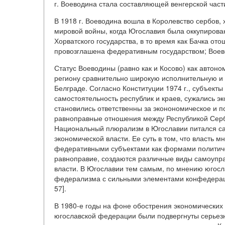
г. Воеводина стала составляющей венгерской част
В 1918 г. Воеводина вошла в Королевство сербов, 
мировой войны, когда Югославия была оккупирован
Хорватского государства, в то время как Бачка о
провозглашена федеративным государством; Воево
Статус Воеводины (равно как и Косово) как автон
региону сравнительно широкую исполнительную и 
Белграде. Согласно Конституции 1974 г., субъект
самостоятельность республик и краев, сужались э
становились ответственны за эконономическое и п
равноправные отношения между Республикой Серб
Национальный плюрализм в Югославии питался са
экономической власти. Ее суть в том, что власть м
федеративными субъектами как формами политич
равноправие, создаются различные виды самоупр
власти. В Югославии тем самым, по мнению югосл
федерализма с сильными элементами конфедерации
57].
В 1980-е годы на фоне обострения экономических
югославской федерации были подвергнуты серьезн