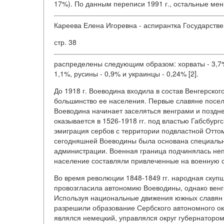
17%). По данным переписи 1991 г., остальные ме
Кареева Елена Игоревна - аспирантка Государстве
стр. 38
распределены следующим образом: хорваты - 3,7%,
1,1%, русины - 0,9% и украинцы - 0,24% [2].
До 1918 г. Воеводина входила в состав Венгерског
большинство ее населения. Первые славяне поселил
Воеводина начинает заселяться венграми и позднее
оказывается в 1526-1918 гг. под властью Габсбургс
эмиграция сербов с территории подвластной Оттом
сегодняшней Воеводины была основана специальн
администрации. Военная граница подчинялась неп
население составляли привлеченные на военную с
Во время революции 1848-1849 гг. народная скуп
провозгласила автономию Воеводины, однако венг
Используя национальные движения южных славян к
разрешили образование Сербского автономного ок
являлся немецкий, управлялся округ губернаторо