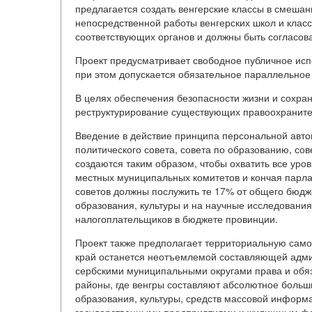
предлагается создать венгерские классы в смеша
непосредственной работы венгерских школ и класс
соответствующих органов и должны быть согласов
Проект предусматривает свободное публичное исп
при этом допускается обязательное параллельное
В целях обеспечения безопасности жизни и сохра
реструктурирование существующих правоохраните
Введение в действие принципа персональной авто
политического совета, совета по образованию, сове
создаются таким образом, чтобы охватить все уро
местных муниципальных комитетов и кончая парл
советов должны послужить те 17% от общего бюдж
образования, культуры и на научные исследования
налогоплательщиков в бюджете провинции.
Проект также предполагает территориальную самоо
край останется неотъемлемой составляющей админ
сербскими муниципальными округами права и обяза
районы, где венгры составляют абсолютное больши
образования, культуры, средств массовой инфор