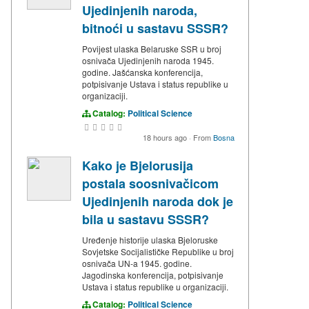
Ujedinjenih naroda,
bitnoći u sastavu SSSR?
Povijest ulaska Belaruske SSR u broj
osnivača Ujedinjenih naroda 1945.
godine. Jašćanska konferencija,
potpisivanje Ustava i status republike u
organizaciji.
Catalog:
Political Science
18 hours ago
·
From
Bosna
Kako je Bjelorusija
postala soosnivačicom
Ujedinjenih naroda dok je
bila u sastavu SSSR?
Uređenje historije ulaska Bjeloruske
Sovjetske Socijalističke Republike u broj
osnivača UN-a 1945. godine.
Jagodinska konferencija, potpisivanje
Ustava i status republike u organizaciji.
Catalog:
Political Science