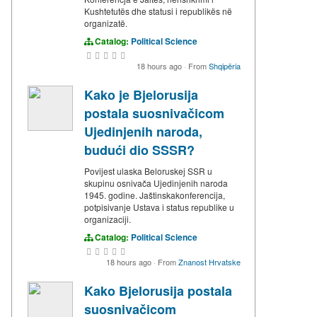
Kushtetutës dhe statusi i republikës në
organizatë.
Catalog:
Political Science
18 hours ago
·
From
Shqipëria
Kako je Bjelorusija
postala suosnivačicom
Ujedinjenih naroda,
budući dio SSSR?
Povijest ulaska Beloruskej SSR u
skupinu osnivača Ujedinjenih naroda
1945. godine. Jaštinskakonferencija,
potpisivanje Ustava i status republike u
organizaciji.
Catalog:
Political Science
18 hours ago
·
From
Znanost Hrvatske
Kako Bjelorusija postala
suosnivačicom