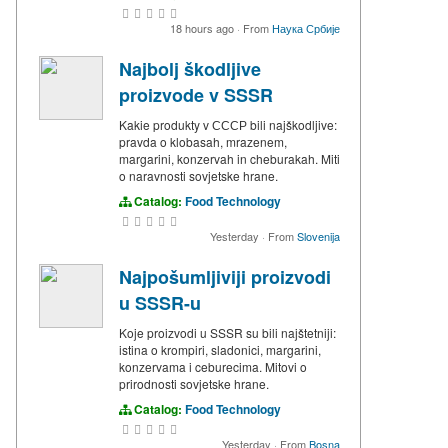
18 hours ago
·
From
Наука Србије
Najbolj škodljive
proizvode v SSSR
Kakie produkty v СССР bili najškodljive:
pravda o klobasah, mrazenem,
margarini, konzervah in cheburakah. Miti
o naravnosti sovjetske hrane.
Catalog:
Food Technology
Yesterday
·
From
Slovenija
Najpošumljiviji proizvodi
u SSSR-u
Koje proizvodi u SSSR su bili najštetniji:
istina o krompiri, sladonici, margarini,
konzervama i ceburecima. Mitovi o
prirodnosti sovjetske hrane.
Catalog:
Food Technology
Yesterday
·
From
Bosna