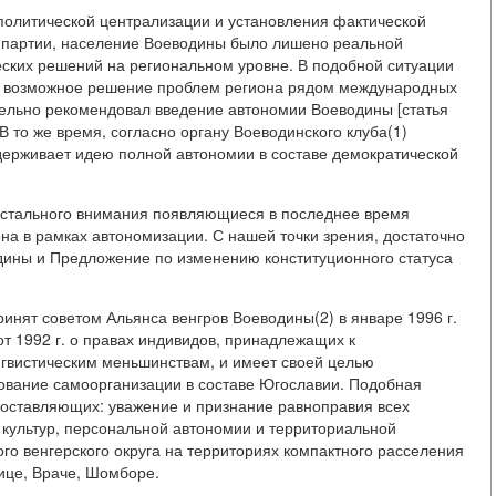
 политической централизации и установления фактической
 партии, население Воеводины было лишено реальной
еских решений на региональном уровне. В подобной ситуации
к возможное решение проблем региона рядом международных
тельно рекомендовал введение автономии Воеводины [статья
 В то же время, согласно органу Воеводинского клуба(1)
держивает идею полной автономии в составе демократической
пристального внимания появляющиеся в последнее время
на в рамках автономизации. С нашей точки зрения, достаточно
дины и Предложение по изменению конституционного статуса
инят советом Альянса венгров Воеводины(2) в январе 1996 г.
т 1992 г. о правах индивидов, принадлежащих к
гвистическим меньшинствам, и имеет своей целью
ование самоорганизации в составе Югославии. Подобная
составляющих: уважение и признание равноправия всех
культур, персональной автономии и территориальной
го венгерского округа на территориях компактного расселения
ице, Враче, Шомборе.