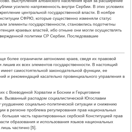
сово. Выступления албанского населения края за расширение
ублики усилило напряженность внутри Сербии. В этих условиях
крепление центральной государственной власти. В ноябре
онституции СФРЮ, которые существенно изменяли статус
вали элементы государственности, становились подотчетны
тенция краевых властей, ибо отныне они могли осуществлять
утвержденной политики СР Сербии. Последовавшие
еще более ограничили автономию краев, сведя их правовой
 и лишив их всех элементов государственности. В настоящий
имеет самостоятельной законодательной функции, ее
ий и рекомендаций касательно провинциального управления в
их с Воеводиной Хорватии и Боснии и Герцеговине
не. Вызванный распадом социалистической Югославии
у ухудшению социально-политической ситуации и снижению
ции в регионе проблема регулирования прав национальных
- большая часть гарантированных сербской Конституцией прав
ласти образования и использования языков национальных
лишь частично [5].