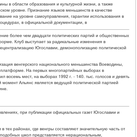
ны в области образования и культурной жизни, а также
ком уровне. Признание языков меньшинств в качестве
ание на уровне самоуправления, гарантии использования в
оцедурах, в официальной документации, в
ение более чем двадцати политических партий и общественных
орме. Клуб выступает за радикальные изменения в
 децентрализацию Югославии, демонополизацию политической
низация венгерского национального меньшинства Воеводины,
й платформе. На первых многопартийных выборах в
л восемь мест, на выборах 1992 г. - 140. тыс. голосов и девять
й момент Альянс является ведущей политической партией
ине.
явлениях, при публикации официальных газет Югославии и
в тех районах, где венгры составляют значительную часть от
е подобных школ представляется нерациональным,