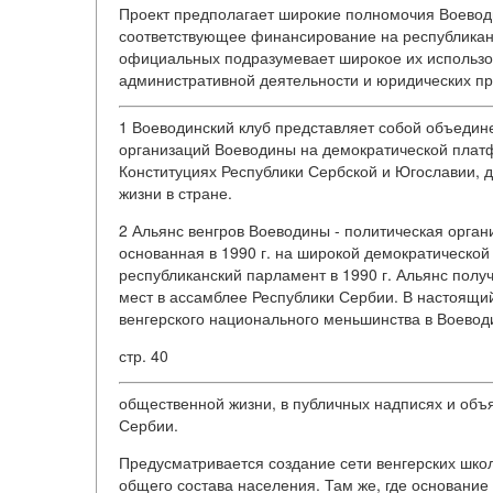
Проект предполагает широкие полномочия Воеводи
соответствующее финансирование на республиканс
официальных подразумевает широкое их использов
административной деятельности и юридических пр
1 Воеводинский клуб представляет собой объедин
организаций Воеводины на демократической платф
Конституциях Республики Сербской и Югославии,
жизни в стране.
2 Альянс венгров Воеводины - политическая орга
основанная в 1990 г. на широкой демократическо
республиканский парламент в 1990 г. Альянс получи
мест в ассамблее Республики Сербии. В настоящи
венгерского национального меньшинства в Воевод
стр. 40
общественной жизни, в публичных надписях и объ
Сербии.
Предусматривается создание сети венгерских школ 
общего состава населения. Там же, где основани