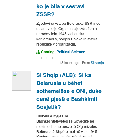
ko je bila v sestavi
ZSSR?
Zgodovina vstopa Beloruske SSR med
ustanovitelje Organizacije združenih
narodov leta 1945. Jaltanska
konferencija, podpis Ustave in status
republike v organizaciji.
Catalog:
Political Science
18 hours ago
·
From
Slovenija
Si Shqip (ALB): Si ka
Belarusia u bëhet
sothemelëse e ONI, duke
qenë pjesë e Bashkimit
Sovjetik?
Historia e hyrjes së
Bashkështetëvetësisë Soveçike në
mesin e themeluesve të Organizatës
Botërore të Shpërbimet në vitin 1945.
Konferencja e Jaltës, nënshkrimi i