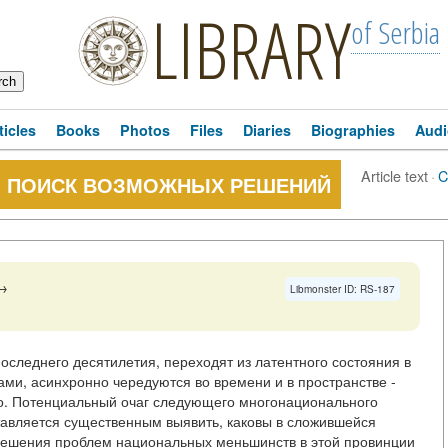
LIBRARY
of Serbia
ticles
Books
Photos
Files
Diaries
Biographies
Audi
Article text
·
C
- ПОИСК ВОЗМОЖНЫХ РЕШЕНИЙ
→
Libmonster ID: RS-187
оследнего десятилетия, переходят из латентного состояния в
ми, асинхронно чередуются во времени и в пространстве -
во. Потенциальный очаг следующего многонационального
тавляется существенным выявить, каковы в сложившейся
 решения проблем национальных меньшинств в этой провинции