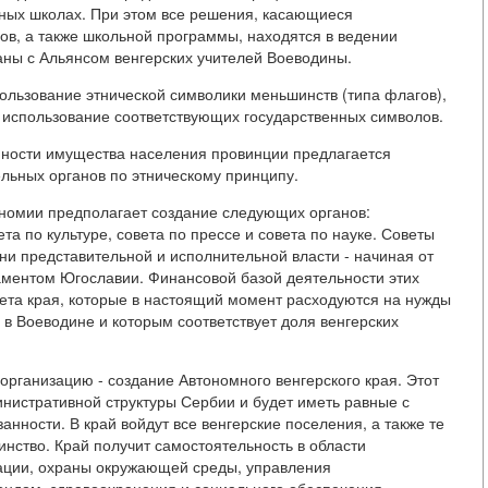
нных школах. При этом все решения, касающиеся
ов, а также школьной программы, находятся в ведении
аны с Альянсом венгерских учителей Воеводины.
ользование этнической символики меньшинств (типа флагов),
 использование соответствующих государственных символов.
нности имущества населения провинции предлагается
льных органов по этническому принципу.
номии предполагает создание следующих органов:
та по культуре, совета по прессе и совета по науке. Советы
вни представительной и исполнительной власти - начиная от
аментом Югославии. Финансовой базой деятельности этих
ета края, которые в настоящий момент расходуются на нужды
 в Воеводине и которым соответствует доля венгерских
рганизацию - создание Автономного венгерского края. Этот
истративной структуры Сербии и будет иметь равные с
нности. В край войдут все венгерские поселения, а также те
нство. Край получит самостоятельность в области
мации, охраны окружающей среды, управления