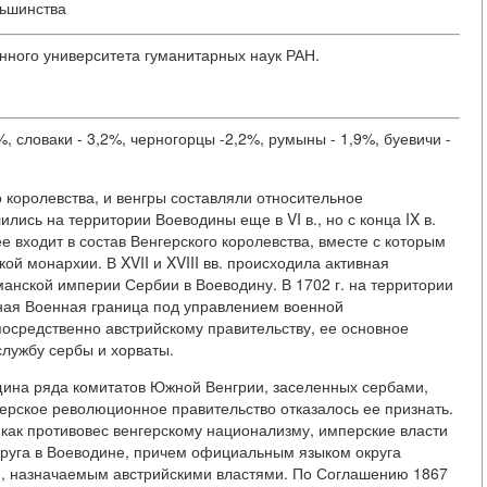
ньшинства
нного университета гуманитарных наук РАН.
 словаки - 3,2%, черногорцы -2,2%, румыны - 1,9%, буевичи -
о королевства, и венгры составляли относительное
ись на территории Воеводины еще в VI в., но с конца IX в.
 входит в состав Венгерского королевства, вместе с которым
кой монархии. В XVII и XVIII вв. происходила активная
анской империи Сербии в Воеводину. В 1702 г. на территории
ая Военная граница под управлением военной
осредственно австрийскому правительству, ее основное
лужбу сербы и хорваты.
щина ряда комитатов Южной Венгрии, заселенных сербами,
ерское революционное правительство отказалось ее признать.
ак противовес венгерскому национализму, имперские власти
руга в Воеводине, причем официальным языком округа
м, назначаемым австрийскими властями. По Соглашению 1867