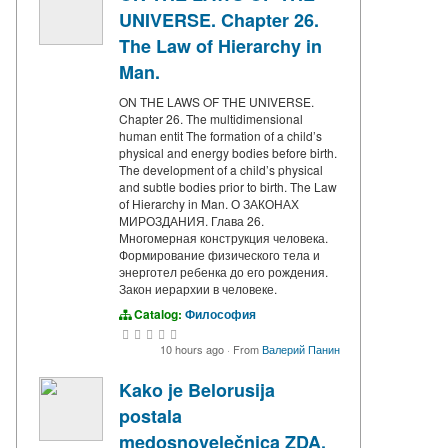
UNIVERSE. Chapter 26.
The Law of Hierarchy in
Man.
ON THE LAWS OF THE UNIVERSE.
Chapter 26. The multidimensional
human entit The formation of a child’s
physical and energy bodies before birth.
The development of a child’s physical
and subtle bodies prior to birth. The Law
of Hierarchy in Man. О ЗАКОНАХ
МИРОЗДАНИЯ. Глава 26.
Многомерная конструкция человека.
Формирование физического тела и
энерготел ребенка до его рождения.
Закон иерархии в человеке.
Catalog:
Философия
10 hours ago
·
From
Валерий Панин
Kako je Belorusija
postala
medosnovelečnica ZDA,