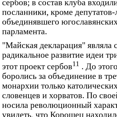
сербов; в состав клуба входил
посланники, кроме депутатов-
объединявшего югославянских
парламента.
"Майская декларация" являла 
радикальное развитие идеи тр
11
этот проект сербов
. До этог
боролись за объединение в тр
монархии только католически
словенцев и хорватов. По свое
носила революционный характ
увидеть, что Корошец находи