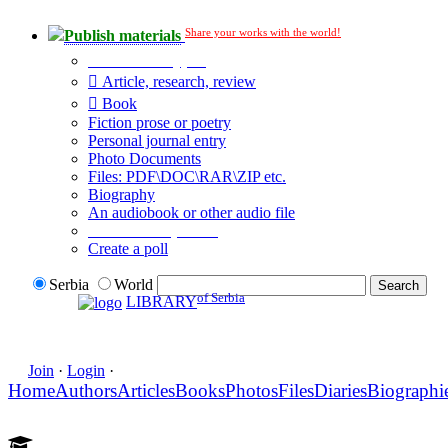
Share your works with the world!
Publish materials
Publication type?
Article, research, review
Book
Fiction prose or poetry
Personal journal entry
Photo Documents
Files: PDF\DOC\RAR\ZIP etc.
Biography
An audiobook or other audio file
Additional options:
Create a poll
Serbia
World
of Serbia
LIBRARY
Join
·
Login
·
Home
Authors
Articles
Books
Photos
Files
Diaries
Biographi