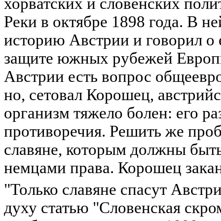
хорватских и словенских полит
Реки в октябре 1898 года. В не
историю Австрии и говорил о 
защите южных рубежей Европ
Австрии есть вопрос общеевро
но, сетовал Корошец, австрий
организм тяжело болен: его р
противоречия. Решить же проб
славяне, которым должны быт
немцами права. Корошец закан
"Только славяне спасут Австр
духу статью "Словенская скр