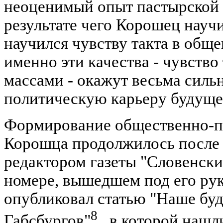
неоценимый опыт пастырской 
результате чего Корошец науч
научился чувству такта в общ
именно эти качества - чувство
массами - окажут весьма силь
политическую карьеру будущег
Формирование общественно-п
Корошца продолжилось после т
редактором газеты "Словенски
номере, вышедшем под его ру
опубликовал статью "Наше бу
8
Габсбургов"
, в которой нашл