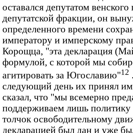
оставался депутатом венского
депутатской фракции, он вын
определенного времени сохран
императору и имперскому прав
Корощца, "эта декларация (Ма
формулой, с которой мы собир
12
агитировать за Югославию"
следующий день их принял им
сказал, что "мы всемерно пре
поддерживаем лишь политику 
толчок освободительному дв
декларацией был дан и уже бы