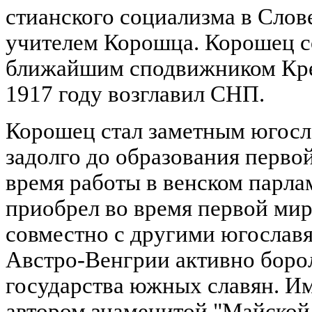
стианского социализма в Слов
учителем Корошца. Корошец с
ближайшим сподвижником Крек
1917 году возглавил СНП.
Корошец стал заметным югосл
задолго до образования перво
время работы в венском парла
приобрел во время первой мир
совместно с другими югослав
Австро-Венгрии активно борол
государства южных славян. И
автором знаменитой "Майской 