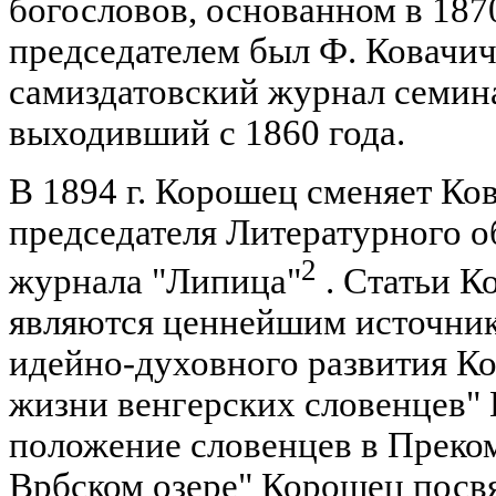
богословов, основанном в 1870
председателем был Ф. Ковачич,
самиздатовский журнал семин
выходивший с 1860 года.
В 1894 г. Корошец сменяет Ко
председателя Литературного о
2
журнала "Липица"
. Статьи К
являются ценнейшим источни
идейно-духовного развития Кор
жизни венгерских словенцев"
положение словенцев в Преком
Врбском озере" Корошец посвя