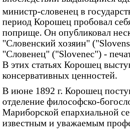
министр-словенец в государст
период Корошец пробовал себ
поприще. Он опубликовал неско
"Словенский хозяин" ("Slovens
"Словенец" ("Slovenec") - печ
В этих статьях Корошец высту
консервативных ценностей.
В июне 1892 г. Корошец посту
отделение философско-богосло
Мариборской епархиальной се
известным и уважаемым проф