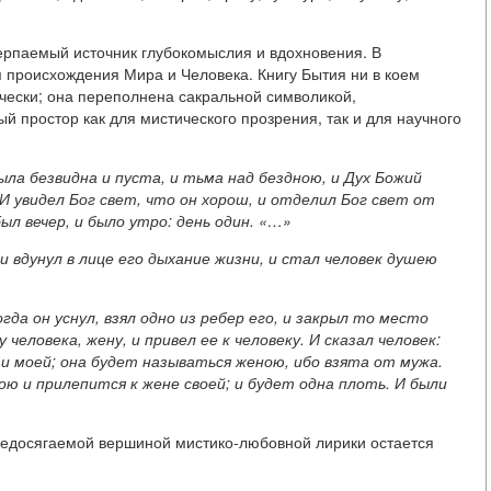
ерпаемый источник глубокомыслия и вдохновения. В
 происхождения Мира и Человека. Книгу Бытия ни в коем
чески; она переполнена сакральной символикой,
простор как для мистического прозрения, так и для научного
ыла безвидна и пуста, и тьма над бездною, и Дух Божий
 И увидел Бог свет, что он хорош, и отделил Бог свет от
ыл вечер, и было утро: день один. «…»
 и вдунул в лице его дыхание жизни, и стал человек душею
огда он уснул, взял одно из ребер его, и закрыл то место
 человека, жену, и привел ее к человеку. И сказал человек:
и моей; она будет называться женою, ибо взята от мужа.
ю и прилепится к жене своей; и будет одна плоть. И были
Недосягаемой вершиной мистико-любовной лирики остается