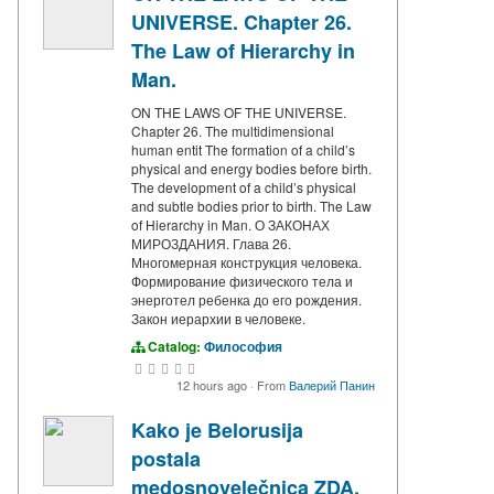
UNIVERSE. Chapter 26.
The Law of Hierarchy in
Man.
ON THE LAWS OF THE UNIVERSE.
Chapter 26. The multidimensional
human entit The formation of a child’s
physical and energy bodies before birth.
The development of a child’s physical
and subtle bodies prior to birth. The Law
of Hierarchy in Man. О ЗАКОНАХ
МИРОЗДАНИЯ. Глава 26.
Многомерная конструкция человека.
Формирование физического тела и
энерготел ребенка до его рождения.
Закон иерархии в человеке.
Catalog:
Философия
12 hours ago
·
From
Валерий Панин
Kako je Belorusija
postala
medosnovelečnica ZDA,