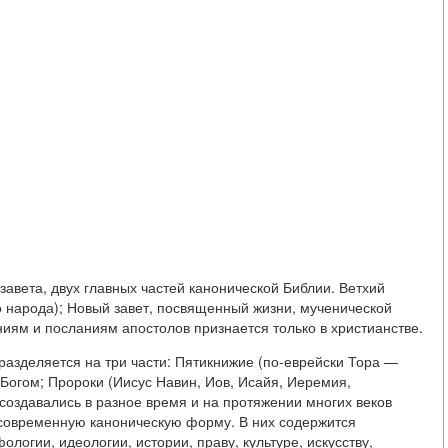
завета, двух главных частей канонической Библии. Ветхий
го народа); Новый завет, посвященный жизни, мученической
ниям и посланиям апостолов признается только в христианстве.
дразделяется на три части: Пятикнижие (по-еврейски Тора —
Богом; Пророки (Иисус Навин, Иов, Исайя, Иеремия,
 создавались в разное время и на протяжении многих веков
 современную каноническую форму. В них содержится
огии, идеологии, истории, праву, культуре, искусству,