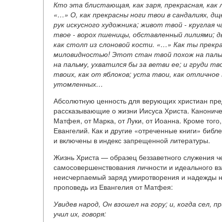
Кто эта блистающая, как заря, прекрасная, как л
«…» О, как прекрасны ноги твои в сандалиях, дщ
рук искусного художника; живот твой
-
круглая 
твое
-
ворох пшеницы, обставленный лилиями; два
как столп из слоновой кости. «…» Как ты прекр
миловидностью! Этот стан твой похож на пальму
на пальму, ухватился бы за ветви ее; и груди т
твоих, как от яблоков; уста твои, как отличное
утомленных…
Абсолютную ценность для верующих христиан пред
рассказывающие о жизни Иисуса Христа. Канониче
Матфея, от Марка, от Луки, от Иоанна. Кроме тог
Евангелий. Как и другие «отреченные книги» биб
и включены в индекс запрещенной литературы.
Жизнь Христа — образец беззаветного служения че
самосовершенствования личности и идеального в
неисчерпаемый заряд умиротворения и надежды н
проповедь из Евангелия от Матфея:
Увидев народ, Он взошел на гору; и, когда сел, 
учил их, говоря: