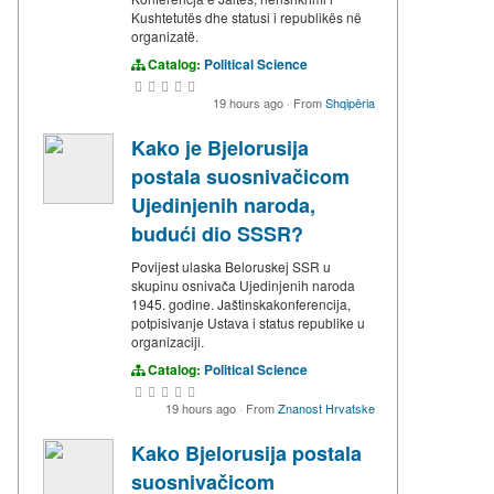
Kushtetutës dhe statusi i republikës në
organizatë.
Catalog:
Political Science
19 hours ago
·
From
Shqipëria
Kako je Bjelorusija
postala suosnivačicom
Ujedinjenih naroda,
budući dio SSSR?
Povijest ulaska Beloruskej SSR u
skupinu osnivača Ujedinjenih naroda
1945. godine. Jaštinskakonferencija,
potpisivanje Ustava i status republike u
organizaciji.
Catalog:
Political Science
19 hours ago
·
From
Znanost Hrvatske
Kako Bjelorusija postala
suosnivačicom