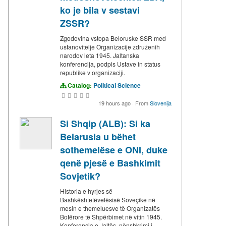
ko je bila v sestavi
ZSSR?
Zgodovina vstopa Beloruske SSR med
ustanovitelje Organizacije združenih
narodov leta 1945. Jaltanska
konferencija, podpis Ustave in status
republike v organizaciji.
Catalog:
Political Science
19 hours ago
·
From
Slovenija
Si Shqip (ALB): Si ka
Belarusia u bëhet
sothemelëse e ONI, duke
qenë pjesë e Bashkimit
Sovjetik?
Historia e hyrjes së
Bashkështetëvetësisë Soveçike në
mesin e themeluesve të Organizatës
Botërore të Shpërbimet në vitin 1945.
Konferencja e Jaltës, nënshkrimi i