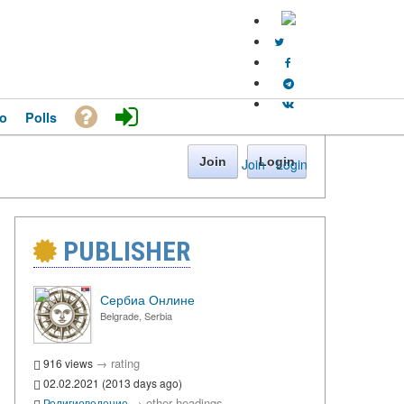
o
Polls
Join
Login
Join
·
Login
PUBLISHER
Сербиа Онлине
Belgrade, Serbia
→
rating
916 views
02.02.2021 (2013 days ago)
→
other headings
Религиоведение