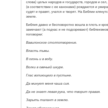
слова) целых народов и государств, городов и сел
(в соответствии с ее канонами) рождаются и умир
судят и правят, учатся и творят. На Библии клянут
земле.
Библия давно и бесповоротно вошла в плоть и кро
замечают (а подчас и не подозревают) библеизмов
поговорки:
Вавилонское столпотворение.
Власть тьмы.
В огонь и в воду.
Волки в овечьей шкуре.
Глас вопиющего в пустыне.
Да минует меня чаша сия.
Да не знает левая рука, что творит правая.
Зарыть талант в землю.
Земля обетованная.