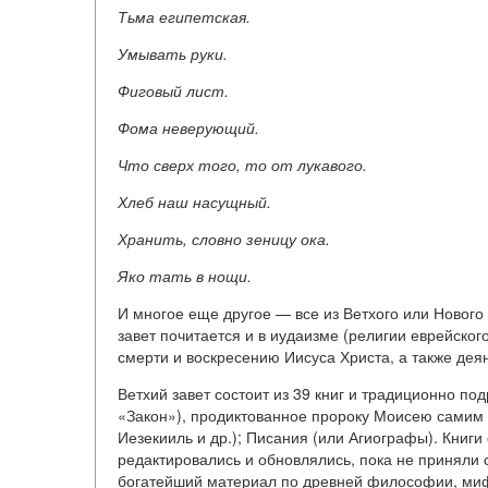
Тьма египетская.
Умывать руки.
Фиговый лист.
Фома неверующий.
Что сверх того, то от лукавого.
Хлеб наш насущный.
Хранить, словно зеницу ока.
Яко тать в нощи.
И многое еще другое — все из Ветхого или Нового 
завет почитается и в иудаизме (религии еврейско
смерти и воскресению Иисуса Христа, а также дея
Ветхий завет состоит из 39 книг и традиционно по
«Закон»), продиктованное пророку Моисею самим 
Иезекииль и др.); Писания (или Агиографы). Книги
редактировались и обновлялись, пока не приняли
богатейший материал по древней философии, мифол