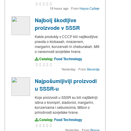
19 hours ago
·
From
Наука Србије
Najbolj škodljive
proizvode v SSSR
Kakie produkty v СССР bili najškodljive:
pravda o klobasah, mrazenem,
margarini, konzervah in cheburakah. Miti
o naravnosti sovjetske hrane.
Catalog:
Food Technology
Yesterday
·
From
Slovenija
Najpošumljiviji proizvodi
u SSSR-u
Koje proizvodi u SSSR su bili najštetniji:
istina o krompiri, sladonici, margarini,
konzervama i ceburecima. Mitovi o
prirodnosti sovjetske hrane.
Catalog:
Food Technology
Yesterday
·
From
Bosna