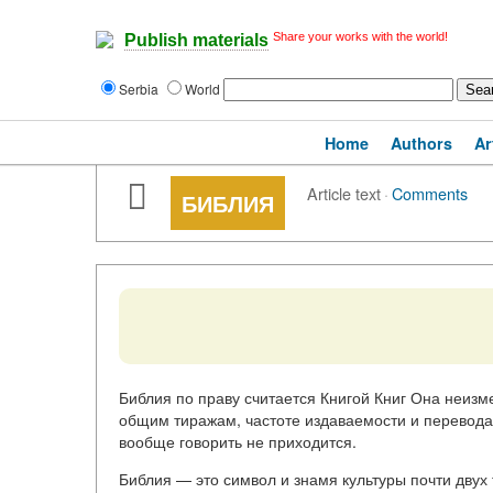
Share your works with the world!
Publish materials
Serbia
World
Home
Authors
Ar
Article text
·
Comments
БИБЛИЯ
Библия по праву считается Книгой Книг Она неизм
общим тиражам, частоте издаваемости и перевода
вообще говорить не приходится.
Библия — это символ и знамя культуры почти двух