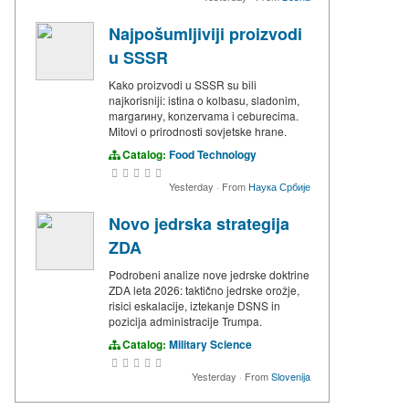
Najpošumljiviji proizvodi
u SSSR
Kako proizvodi u SSSR su bili
najkorisniji: istina o kolbasu, sladonim,
margarину, konzervama i ceburecima.
Mitovi o prirodnosti sovjetske hrane.
Catalog:
Food Technology
Yesterday
·
From
Наука Србије
Novo jedrska strategija
ZDA
Podrobeni analize nove jedrske doktrine
ZDA leta 2026: taktično jedrske orožje,
risici eskalacije, iztekanje DSNS in
pozicija administracije Trumpa.
Catalog:
Military Science
Yesterday
·
From
Slovenija