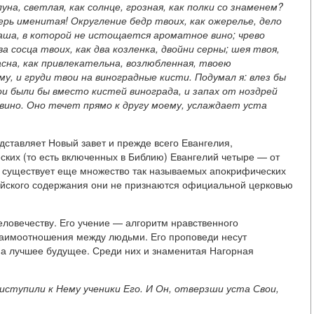
уна, светлая, как солнце, грозная, как полки со знаменем?
ерь именитая! Округление бедр твоих, как ожерелье, дело
чаша, в которой не истощается ароматное вино; чрево
 сосца твоих, как два козленка, двойни серны; шея твоя,
асна, как привлекательна, возлюбленная, твоею
, и груди твои на виноградные кисти. Подумал я: влез бы
вои были бы вместо кистей винограда, и запах от ноздрей
 вино. Оно течет прямо к другу моему, услаждает уста
ставляет Новый завет и прежде всего Евангелия,
ских (то есть включенных в Библию) Евангелий четыре — от
о, существует еще множество так называемых апокрифических
лейского содержания они не признаются официальной церковью
ловечеству. Его учение — алгоритм нравственного
заимоотношения между людьми. Его проповеди несут
а лучшее будущее. Среди них и знаменитая Нагорная
приступили к Нему ученики Его. И Он, отверзши уста Свои,