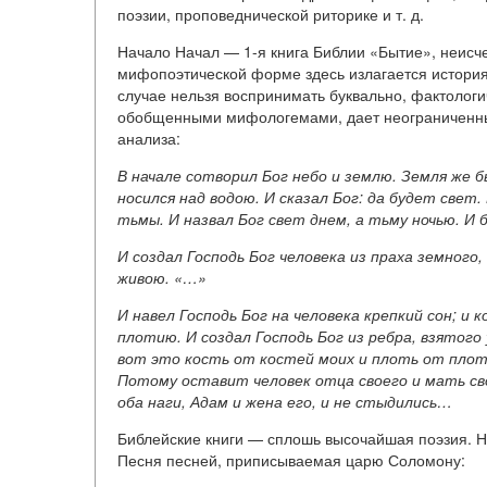
поэзии, проповеднической риторике и т. д.
Начало Начал — 1-я книга Библии «Бытие», неисч
мифопоэтической форме здесь излагается история
случае нельзя воспринимать буквально, фактологи
обобщенными мифологемами, дает неограниченный 
анализа:
В начале сотворил Бог небо и землю. Земля же б
носился над водою. И сказал Бог: да будет свет.
тьмы. И назвал Бог свет днем, а тьму ночью. И б
И создал Господь Бог человека из праха земного,
живою. «…»
И навел Господь Бог на человека крепкий сон; и к
плотию. И создал Господь Бог из ребра, взятого у
вот это кость от костей моих и плоть от плот
Потому оставит человек отца своего и мать сво
оба наги, Адам и жена его, и не стыдились…
Библейские книги — сплошь высочайшая поэзия. 
Песня песней, приписываемая царю Соломону: