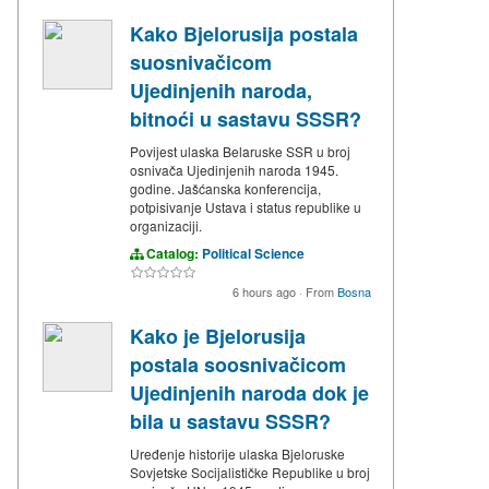
Kako Bjelorusija postala
suosnivačicom
Ujedinjenih naroda,
bitnoći u sastavu SSSR?
Povijest ulaska Belaruske SSR u broj
osnivača Ujedinjenih naroda 1945.
godine. Jašćanska konferencija,
potpisivanje Ustava i status republike u
organizaciji.
Catalog:
Political Science
6 hours ago
·
From
Bosna
Kako je Bjelorusija
postala soosnivačicom
Ujedinjenih naroda dok je
bila u sastavu SSSR?
Uređenje historije ulaska Bjeloruske
Sovjetske Socijalističke Republike u broj