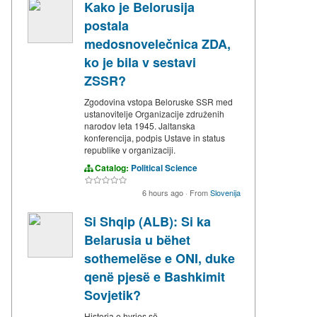
Kako je Belorusija
postala
medosnovelečnica ZDA,
ko je bila v sestavi
ZSSR?
Zgodovina vstopa Beloruske SSR med
ustanovitelje Organizacije združenih
narodov leta 1945. Jaltanska
konferencija, podpis Ustave in status
republike v organizaciji.
Catalog:
Political Science
6 hours ago
·
From
Slovenija
Si Shqip (ALB): Si ka
Belarusia u bëhet
sothemelëse e ONI, duke
qenë pjesë e Bashkimit
Sovjetik?
Historia e hyrjes së