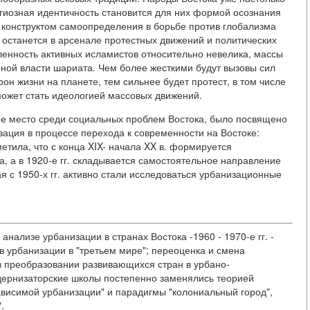
игиозная идентичность становится для них формой осознания
 конструктом самоопределения в борьбе против глобализма
 останется в арсенале протестных движений и политических
ленность активных исламистов относительно невелика, массы
ой власти шариата. Чем более жесткими будут вызовы сил
он жизни на планете, тем сильнее будет протест, в том числе
может стать идеологией массовых движений.
е место среди социальных проблем Востока, было посвящено
зация в процессе перехода к современности на Востоке:
метила, что с конца XIX- начала XX в. формируется
, а в 1920-е гг. складывается самостоятельное направление
я с 1950-х гг. активно стали исследоваться урбанизационные
анализе урбанизации в странах Востока -1960 - 1970-е гг. -
в урбанизации в "третьем мире"; переоценка и смена
 в преобразовании развивающихся стран в урбано-
дернизаторские школы постепенно заменялись теорией
зависимой урбанизации" и парадигмы "колониальный город",
.