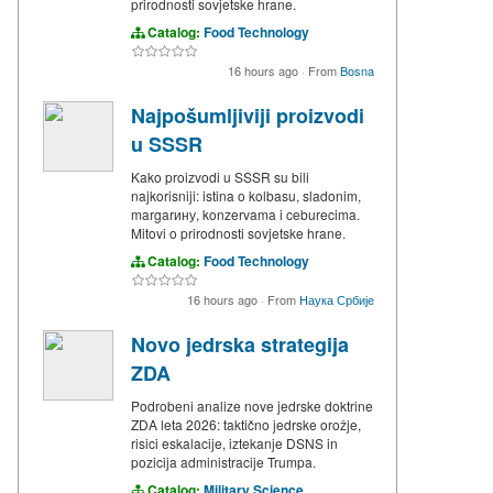
prirodnosti sovjetske hrane.
Catalog:
Food Technology
16 hours ago
·
From
Bosna
Najpošumljiviji proizvodi
u SSSR
Kako proizvodi u SSSR su bili
najkorisniji: istina o kolbasu, sladonim,
margarину, konzervama i ceburecima.
Mitovi o prirodnosti sovjetske hrane.
Catalog:
Food Technology
16 hours ago
·
From
Наука Србије
Novo jedrska strategija
ZDA
Podrobeni analize nove jedrske doktrine
ZDA leta 2026: taktično jedrske orožje,
risici eskalacije, iztekanje DSNS in
pozicija administracije Trumpa.
Catalog:
Military Science