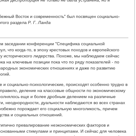
бежный Восток и современность" был посвящен социально-
этого раздела
Р. Г. Ланда
ном заседании конференции "Специфика социальной
л, что когда-то, в эпоху крестовых походов и европейского
ту исторического лидерства. Похоже, мы наблюдаем сейчас
а на ключевые позиции пока что по ряду показателей - по
народных экономических отношениях и даже по развитию
огий.
 и социально-психологические, происходят особенно трудно в
к правило, деление на классовые общности по экономическому
ополнялось еще и более дробным делением на различные
и, неоднородности, дуальности наблюдаются во всех странах
еизбежно порождает его социальную многоликость, причем
одства и социальных отношений.
 типично превалирование неэкономических факторов и
основанными стимулами и принципами. И сейчас для человека