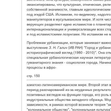
эмансипированы, что культурная, этническая, рел
собственной значимости, главным идеологическим
под эгидой США. Исламизм, по-видимому, надолго
манипуляторов в мусульманском мире. И хотя чис
верующих разделяют идею исламистов о планетарн
интернационализации и универсализации всех стор
и под исламистскими лозунгами. Но исламизм не 
Проблемам урбанизации, которые занимают важно
выступление
З. Н. Галич
(ИВ РАН) "Город и урбани
историографический взгляд (1980 - 2010)". Она от
специальная урбанологическая научная литература
гуманитарного знания - социология города. Начина
процессы в афро-
стр. 150
азиатско-латиноамериканском мире. Второй этап в 
период разочарований из-за неудачных результато
позитивных взглядов на функции города, его роль
индустриальные общества западного образца. Мо
зависимости, в рамках которой возникли теория "
"колониальное общество", "колониальная культура"