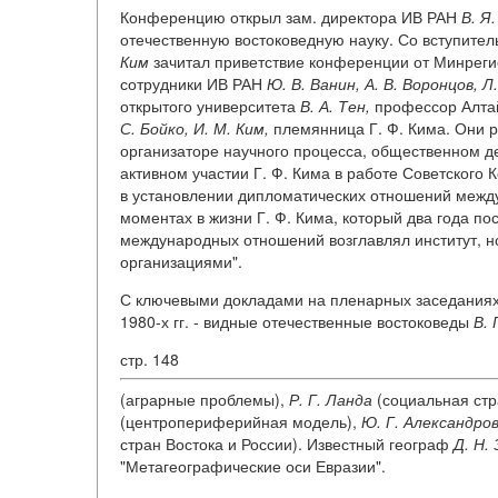
Конференцию открыл зам. директора ИВ РАН
В. Я
отечественную востоковедную науку. Со вступи
Ким
зачитал приветствие конференции от Минреги
сотрудники ИВ РАН
Ю. В. Ванин, А. В. Воронцов, Л
открытого университета
В. А. Тен,
профессор Алтай
С. Бойко, И. М. Ким,
племянница Г. Ф. Кима. Они р
организаторе научного процесса, общественном д
активном участии Г. Ф. Кима в работе Советского 
в установлении дипломатических отношений между
моментах в жизни Г. Ф. Кима, который два года по
международных отношений возглавлял институт, но
организациями".
С ключевыми докладами на пленарных заседаниях
1980-х гг. - видные отечественные востоковеды
В. 
стр. 148
(аграрные проблемы),
Р. Г. Ланда
(социальная стр
(центропериферийная модель),
Ю. Г. Александро
стран Востока и России). Известный географ
Д. Н.
"Метагеографические оси Евразии".