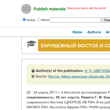
Share your works with the world!
Publish materials
Serbia
World
Home
Authors
Ar
ЗАРУБЕЖНЫЙ ВОСТОК И 
Author(s) of the publication
:
Н. Н. ЦВЕТКОВ
Source:
Восток. Афро-азиатские общества: История и современ
22 - 24 марта 2011 г. в Институте востоковедени
современность: 30 лет спустя. Памяти Г. Ф. Ким
современного Востока (ЦИОПСВ) ИВ РАН. В ее раб
ИМЭМО РАН, Института Африки РАН, РНИИ культурн