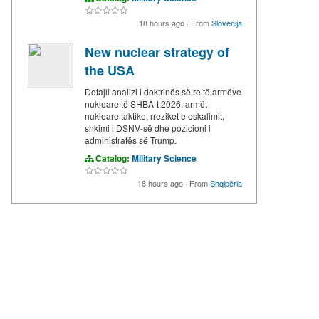
18 hours ago
·
From
Slovenija
New nuclear strategy of
the USA
Detajli analizi i doktrinës së re të armëve
nukleare të SHBA-t 2026: armët
nukleare taktike, rreziket e eskalimit,
shkimi i DSNV-së dhe pozicioni i
administratës së Trump.
Catalog:
Military Science
18 hours ago
·
From
Shqipëria