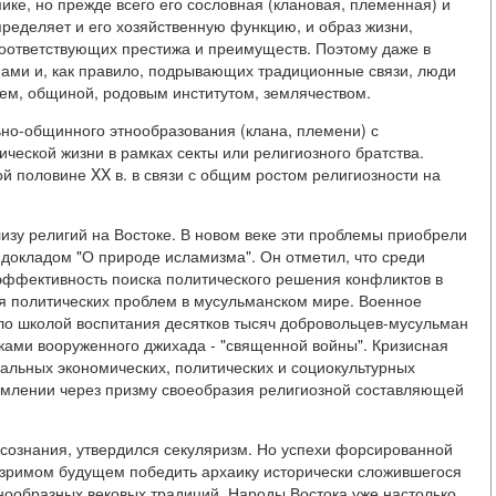
мике, но прежде всего его сословная (клановая, племенная) и
ределяет и его хозяйственную функцию, и образ жизни,
соответствующих престижа и преимуществ. Поэтому даже в
ами и, как правило, подрывающих традиционные связи, люди
ием, общиной, родовым институтом, землячеством.
но-общинного этнообразования (клана, племени) с
еской жизни в рамках секты или религиозного братства.
ой половине XX в. в связи с общим ростом религиозности на
изу религий на Востоке. В новом веке эти проблемы приобрели
 докладом "О природе исламизма". Он отметил, что среди
эффективность поиска политического решения конфликтов в
я политических проблем в мусульманском мире. Военное
ло школой воспитания десятков тысяч добровольцев-мусульман
ами вооруженного джихада - "священной войны". Кризисная
альных экономических, политических и социокультурных
омлении через призму своеобразия религиозной составляющей
 сознания, утвердился секуляризм. Но успехи форсированной
бозримом будущем победить архаику исторически сложившегося
знообразных вековых традиций. Народы Востока уже настолько