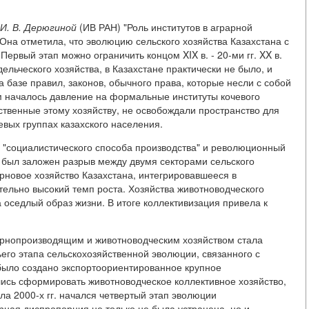
И. В. Дерюгиной
(ИВ РАН) "Роль институтов в аграрной
 Она отметила, что эволюцию сельского хозяйства Казахстана с
Первый этап можно ограничить концом XIX в. - 20-ми гг. XX в.
льческого хозяйства, в Казахстане практически не было, и
базе правил, законов, обычного права, которые несли с собой
м началось давление на формальные институты кочевого
твенные этому хозяйству, не освобождали пространство для
евых группах казахского населения.
ие "социалистического способа производства" и революционный
ы был заложен разрыв между двумя секторами сельского
ерновое хозяйство Казахстана, интегрировавшееся в
ельно высокий темп роста. Хозяйства животноводческого
 оседлый образ жизни. В итоге коллективизация привела к
рнопроизводящим и животноводческим хозяйством стала
тьего этапа сельскохозяйственной эволюции, связанного с
ыло создано экспортоориентированное крупное
лись сформировать животноводческое коллективное хозяйство,
ла 2000-х гг. начался четвертый этап эволюции
рная диспропорция не только не была устранена, но и