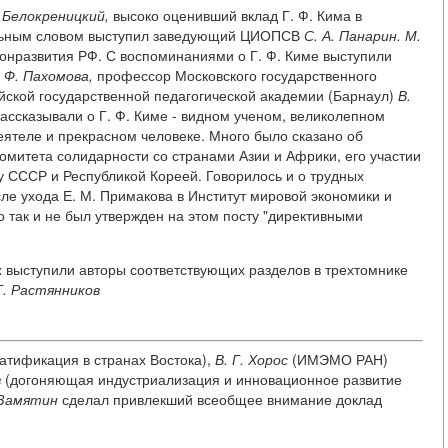
. Белокреницкий,
высоко оценивший вклад Г. Ф. Кима в
тельным словом выступил заведующий ЦИОПСВ
С. А. Панарин. М.
онразвития РФ. С воспоминаниями о Г. Ф. Киме выступили
. Ф. Пахомова,
профессор Московского государственного
ской государственной педагогической академии (Барнаул)
В.
ассказывали о Г. Ф. Киме - видном ученом, великолепном
еятеле и прекрасном человеке. Много было сказано об
Комитета солидарности со странами Азии и Африки, его участии
 СССР и Республикой Кореей. Говорилось и о трудных
сле ухода Е. М. Примакова в Институт мировой экономики и
 так и не был утвержден на этом посту "директивными
 выступили авторы соответствующих разделов в трехтомнике
Г. Растянников
атификация в странах Востока),
В. Г. Хорос
(ИМЭМО РАН)
в
(догоняющая индустриализация и инновационное развитие
 Замятин
сделал привлекший всеобщее внимание доклад