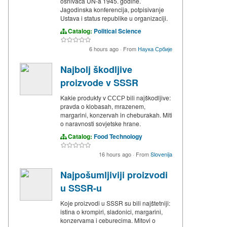
osnivača UN-a 1945. godine.
Jagodinska konferencija, potpisivanje
Ustava i status republike u organizaciji.
Catalog:
Political Science
6 hours ago
·
From
Наука Србије
Najbolj škodljive
proizvode v SSSR
Kakie produkty v СССР bili najškodljive:
pravda o klobasah, mrazenem,
margarini, konzervah in cheburakah. Miti
o naravnosti sovjetske hrane.
Catalog:
Food Technology
16 hours ago
·
From
Slovenija
Najpošumljiviji proizvodi
u SSSR-u
Koje proizvodi u SSSR su bili najštetniji:
istina o krompiri, sladonici, margarini,
konzervama i ceburecima. Mitovi o