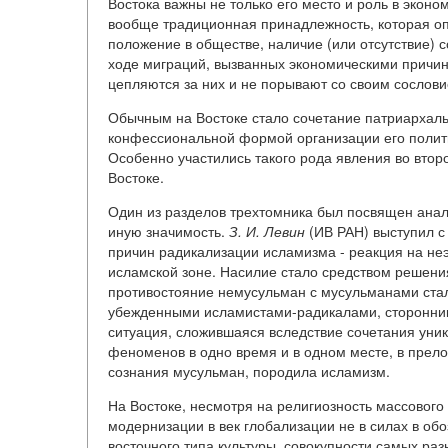
Востока важны не только его место и роль в эконо
вообще традиционная принадлежность, которая оп
положение в обществе, наличие (или отсутствие) 
ходе миграций, вызванных экономическими причин
цепляются за них и не порывают со своим сослов
Обычным на Востоке стало сочетание патриархаль
конфессиональной формой организации его политич
Особенно участились такого рода явления во втор
Востоке.
Один из разделов трехтомника был посвящен анал
иную значимость.
З. И. Левин
(ИВ РАН) выступил с
причин радикализации исламизма - реакция на не
исламской зоне. Насилие стало средством решени
противостояние немусульман с мусульманами ста
убежденными исламистами-радикалами, сторонник
ситуация, сложившаяся вследствие сочетания уник
феноменов в одно время и в одном месте, в прел
сознания мусульман, породила исламизм.
На Востоке, несмотря на религиозность массового
модернизации в век глобализации не в силах в о
восточного типа культуры, совокупности самых ра