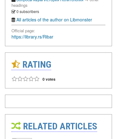
headings
0 subscribers
All articles of the author on Libmonster
Official page:
https://library.rs/Ribar
RATING
0 votes
RELATED ARTICLES