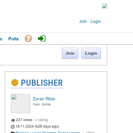
Join
·
Login
o
Polls
Join
Login
PUBLISHER
Zoran Ribar
Ниш, Serbia
→
rating
237 views
18.11.2024 (628 days ago)
→
other
Вопросы науки
История
Политология