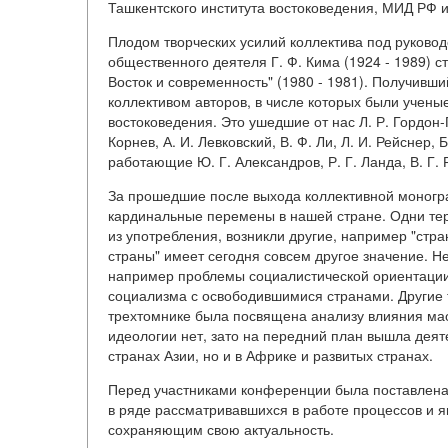
Ташкентского института востоковедения, МИД РФ 
Плодом творческих усилий коллектива под руково
общественного деятеля Г. Ф. Кима (1924 - 1989) 
Восток и современность" (1980 - 1981). Получив
коллективом авторов, в числе которых были учены
востоковедения. Это ушедшие от нас Л. Р. Гордон-
Корнев, А. И. Левковский, В. Ф. Ли, Л. И. Рейснер, 
работающие Ю. Г. Александров, Р. Г. Ланда, В. Г. 
За прошедшие после выхода коллективной моногр
кардинальные перемены в нашей стране. Одни тер
из употребления, возникли другие, например "ст
страны" имеет сегодня совсем другое значение. Н
например проблемы социалистической ориентации,
социализма с освободившимися странами. Другие т
трехтомнике была посвящена анализу влияния ма
идеологии нет, зато на передний план вышла деят
странах Азии, но и в Африке и развитых странах.
Перед участниками конференции была поставлена з
в ряде рассматривавшихся в работе процессов и я
сохраняющим свою актуальность.