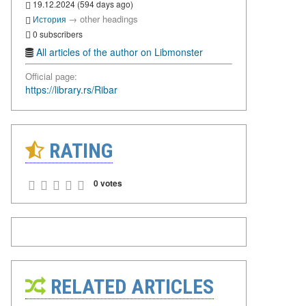
19.12.2024 (594 days ago)
→
other headings
История
0 subscribers
All articles of the author on Libmonster
Official page:
https://library.rs/Ribar
RATING
0 votes
RELATED ARTICLES