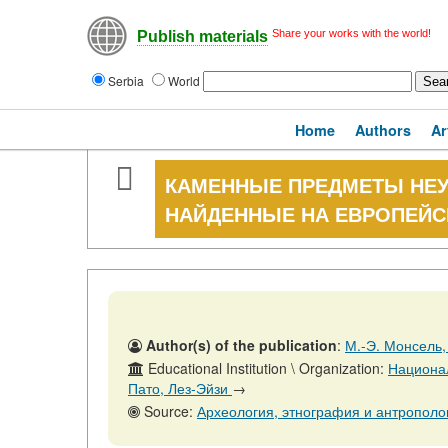
Share your works with the world!
Publish materials
Serbia
World
Home
Authors
Ar
КАМЕННЫЕ ПРЕДМЕТЫ НЕУ
НАЙДЕННЫЕ НА ЕВРОПЕЙС
Author(s) of the publication
:
М.-Э. Монсель, 
Educational Institution \ Organization:
Национал
Пато, Лез-Эйзи
→
Source:
Археология, этнография и антропология Евраз