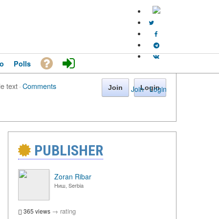
o
Polls
le text
·
Comments
Join
Login
Join
·
Login
PUBLISHER
Zoran Ribar
Ниш, Serbia
→
rating
365 views