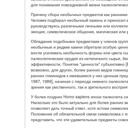
для понимания повседневной жизни палеолитическ
Причину сбора необычных предметов как ранними
Человек подбирал необычный камень и приносил ег
руководствуясь различными личными или коллекти
эмоция, символическое общение, магическая или р
Обладание подобными предметами у членов группы
необычные и редкие камни обретали особую ценн
могли усиливать необычность формы или цвета сы
палеолитические орудия из нетипичного сырья, бе
эффективности. Понятие "ценности" субъективно [Ex
возможно, для других, более ранних видов гомин
ранних гоминидов к имевшимся у них ценным пред
1987, 1989], начиная с периода нижнего палеолит
зрения как умственного, так и зрительного восприя
У более поздних Homo sapiens эпохи палеолита с
Насколько это было актуально для более ранних в
позволяет дать точный ответ, хотя истоки символизм
Положение об обязательной связи символизма с я
представить, что эти удивительные предметы совс