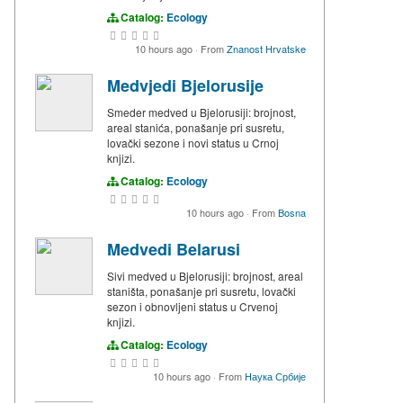
Catalog:
Ecology
10 hours ago
·
From
Znanost Hrvatske
Medvjedi Bjelorusije
Smeder medved u Bjelorusiji: brojnost,
areal stanića, ponašanje pri susretu,
lovački sezone i novi status u Crnoj
knjizi.
Catalog:
Ecology
10 hours ago
·
From
Bosna
Medvedi Belarusi
Sivi medved u Bjelorusiji: brojnost, areal
staništa, ponašanje pri susretu, lovački
sezon i obnovljeni status u Crvenoj
knjizi.
Catalog:
Ecology
10 hours ago
·
From
Наука Србије