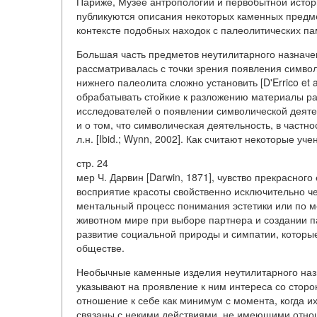
Париже, Музее антропологии и первобытной истор
публикуются описания некоторых каменных предме
контексте подобных находок с палеолитических п
Большая часть предметов неутилитарного назначен
рассматривалась с точки зрения появления символ
нижнего палеолита сложно установить [D'Errico et a
обрабатывать стойкие к разложению материалы ра
исследователей о появлении символической деяте
и о том, что символическая деятельность, в частн
л.н. [Ibid.; Wynn, 2002]. Как считают некоторые уче
стр. 24
мер Ч. Дарвин [Darwin, 1871], чувство прекрасного
восприятие красоты свойственно исключительно чело
ментальный процесс понимания эстетики или по м
животном мире при выборе партнера и создании п
развитие социальной природы и симпатии, которые
обществе.
Необычные каменные изделия неутилитарного наз
указывают на проявление к ним интереса со стор
отношение к себе как минимум с момента, когда и
связаны с некими действиями, не имеющими отно