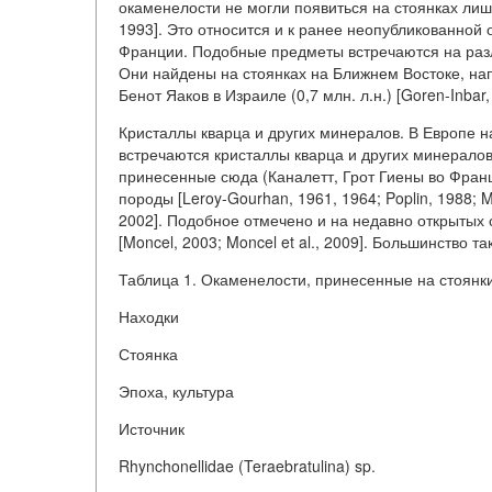
окаменелости не могли появиться на стоянках лишь
1993]. Это относится и к ранее неопубликованной
Франции. Подобные предметы встречаются на раз
Они найдены на стоянках на Ближнем Востоке, на
Бенот Яаков в Израиле (0,7 млн. л.н.) [Goren-Inbar, 
Кристаллы кварца и других минералов. В Европе 
встречаются кристаллы кварца и других минералов 
принесенные сюда (Каналетт, Грот Гиены во Фра
породы [Leroy-Gourhan, 1961, 1964; Poplin, 1988; M
2002]. Подобное отмечено и на недавно открытых
[Moncel, 2003; Moncel et al., 2009]. Большинство т
Таблица 1. Окаменелости, принесенные на стоян
Находки
Стоянка
Эпоха, культура
Источник
Rhynchonellidae (Teraebratulina) sp.