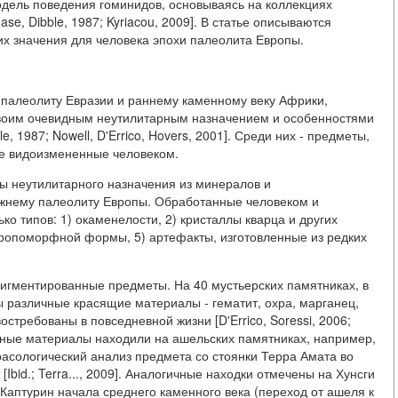
одель поведения гоминидов, основываясь на коллекциях
e, Dibble, 1987; Kyriacou, 2009]. В статье описываются
х значения для человека эпохи палеолита Европы.
палеолиту Евразии и раннему каменному веку Африки,
воим очевидным неутилитарным назначением и особенностями
le, 1987; Nowell, D'Errico, Hovers, 2001]. Среди них - предметы,
е видоизмененные человеком.
ы неутилитарного назначения из минералов и
жнему палеолиту Европы. Обработанные человеком и
о типов: 1) окаменелости, 2) кристаллы кварца и других
тропоморфной формы, 5) артефакты, изготовленные из редких
пигментированные предметы. На 40 мустьерских памятниках, в
ны различные красящие материалы - гематит, охра, марганец,
стребованы в повседневной жизни [D'Errico, Soressi, 2006;
обные материалы находили на ашельских памятниках, например,
трасологический анализ предмета со стоянки Терра Амата во
Ibid.; Terra..., 2009]. Аналогичные находки отмечены на Хунсги
 Каптурин начала среднего каменного века (переход от ашеля к