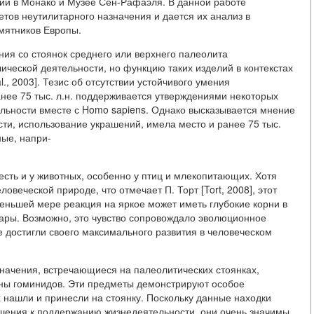
ии в Монако и Музее Сен-Рафаэля. В данной работе
тов неутилитарного назначения и дается их анализ в
амятников Европы.
ия со стоянок среднего или верхнего палеолита
ической деятельности, но функцию таких изделий в контекстах
l., 2003]. Тезис об отсутствии устойчивого умения
нее 75 тыс. л.н. поддерживается утверждениями некоторых
льности вместе с Homo sapiens. Однако высказывается мнение
ости, использование украшений, имела место и ранее 75 тыс.
ные, напри-
 есть и у животных, особенно у птиц и млекопитающих. Хотя
веческой природе, что отмечает П. Торт [Tort, 2008], этот
еньшей мере реакция на яркое может иметь глубокие корни в
ары. Возможно, это чувство сопровождало эволюционное
 достигли своего максимального развития в человеческом
начения, встречающиеся на палеолитических стоянках,
оны гоминидов. Эти предметы демонстрируют особое
х нашли и принесли на стоянку. Поскольку данные находки
шения к поддержанию жизнедеятельности, они очень значимы