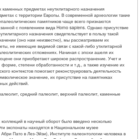
х каменных предметах неутилитарного назначения
дметах с территории Европы. В современной археологии такие
непалеолитических памятников чаще всего признаются
язанной с появлением вида Homo sapiens. Однако присутствие
утилитарного назначения свидетельствует в пользу такой
начении (оно нам неизвестно), мы рассматриваем их
ты, не имеющие видимой связи с какой-либо утилитарной
леолитических отложениях. Начиная с эпохи ашеля их
тоцене они приобретают широкое распространение. Учет и
 форме, степени обработанности и т.д., а также изучение их
еского контекстов помогают реконструировать деятельность
имволическое значение, их присутствие на памятниках
рных действий.
палеолит, средний палеолит, верхний палеолит, каменные
 коллекций в научный оборот было введено несколько
Эти экспонаты находятся в Национальном музее
 Абри Пато в Лез-Эйзи), Институте палеонтологии человека в