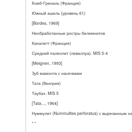
Комб-Греналь (Франция)
Южный ашель (уровень 61)
[Bordes, 1969]
Необработанные ростры белемнитов
Каналетт (Франция)
Средний палеолит (леваллуа). MIS 5-4
[Meignen, 1993]
Зуб мамонта с насечками
Тата (Венгрия)
Таубах. MIS 5
[Tata..., 1964]
Нуммулит (Nummulites perforatus) с вырезанным н
" "