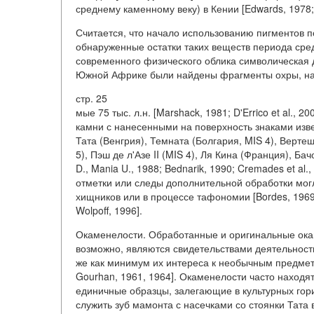
среднему каменному веку) в Кении [Edwards, 1978; 
Считается, что начало использованию пигментов 
обнаруженные остатки таких веществ периода сред
современного физического облика символическая 
Южной Африке были найдены фрагменты охры, на 
стр. 25
мые 75 тыс. л.н. [Marshack, 1981; D'Errico et al., 2
камни с нанесенными на поверхность знаками изв
Тата (Венгрия), Темната (Болгария, MIS 4), Вертеш
5), Пэш де л'Азе II (MIS 4), Ля Кина (Франция), Ба
D., Mania U., 1988; Bednarik, 1990; Cremades et al., 1
отметки или следы дополнительной обработки могл
хищников или в процессе тафономии [Bordes, 1969;
Wolpoff, 1996].
Окаменелости. Обработанные и оригинальные ока
возможно, являются свидетельствами деятельност
же как минимум их интереса к необычным предметам 
Gourhan, 1961, 1964]. Окаменелости часто находя
единичные образцы, залегающие в культурных го
служить зуб мамонта с насечками со стоянки Тата в