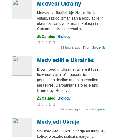
Medvedi Ukrainy
Medved v Ukrajini: kje živi, koliko je
ostalo, razlogi zmanjšanja populacije in
ukrepi za varstvo. Karpati, Polesje in
Čečernobilska rezervacija.
Catalog:
Biology
19 hours ago
·
From
Slovenija
Medvjedët e Ukrainës
Brown bear in Ukraine: where it lives,
how many are left, reasons for
population decline and conservation
measures. Carpathians, Polesie and
Chernobyl Reserve.
Catalog:
Biology
19 hours ago
·
From
Shqipëria
Medvjedi Ukraje
Sivi medvjed u Ukrajini: gdje nastanjuje,
koliko je ostalo, razlozi smanjenja