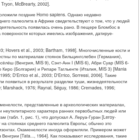
Tryon, McBrearty, 2002].
положили поздние Homo sapiens. Однако недавно
него палеолита в Африке свидетельствуют о том, что у людей
деятельность появилась очень рано. В пещере Бломбос в
поверхности которых имелись изображения, датируе-
003; Hovers et al., 2003; Bartham, 1998]. Многочисленные кости и
естны по материалам стоянок Бильцингслебен (Германия),
сёлёш (Венгрия, MIS 9), Сэнт-Анн I (MIS 6), Абри Суар (MIS 6-
чо Киро (Болгария) и Рипаре Тагльенте (Италия, MIS 3) [Mania
995; D'Errico et al., 2003; D'Errico, Sorressi, 2006]. Такие
и появиться в результате разделки туши, жизнедеятельности
 Marshack, 1976; Raynal, Séguy, 1986; Cremades, 1996;
менелости, представленные в археологических материалах,
и неутилитарного характера ранних первобытных людей или
(табл. 1, рис. 1), что допускал А. Леруа-Гуран [Leroy-
т на стоянках среднего палеолита Европы; обычно это
ризонтах. Окаменелости иногда оформляли. Примером может
 Венгрии [Tata..., 1964]. Как показывают исследования, такие