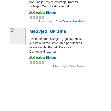
populacije i mjere očuvanja. Karpati,
Polesje i Černobilski rezervat.
Catalog:
Biology
19 hours ago
·
From
Znanost Hrvatske
Medvjedi Ukraïne
Sivi medvjed u Ukrajini: gdje živi, koliko
je ostalo, uzroci smanjenja populacije i
mjere zaštite. Karpati, Polesje i
Černobilski rezervat.
Catalog:
Biology
19 hours ago
·
From
Bosna