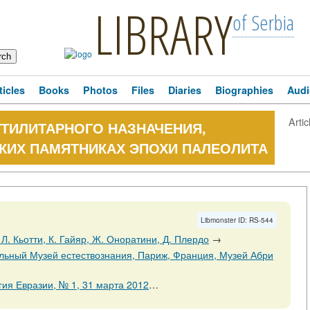
LIBRARY
of Serbia
ticles
Books
Photos
Files
Diaries
Biographies
Audi
Artic
ТИЛИТАРНОГО НАЗНАЧЕНИЯ,
КИХ ПАМЯТНИКАХ ЭПОХИ ПАЛЕОЛИТА
Libmonster ID: RS-544
Л. Кьотти, К. Гайяр, Ж. Оноратини, Д. Плердо
→
ьный Музей естествознания, Париж, Франция, Музей Абри
ии, № 1, 31 марта 2012 Страницы 24-40
→