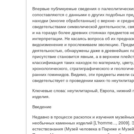
Впервые публикуемые сведения о палеолитически
сопоставляются с данными о других подобных пре
находки (многие обработанные) с верхне- и сред
свидетельствами символической деятельности, св
и на гораздо более древних стоянках предметов не
интерпретации. Не касаясь вопроса об их предназ
видоизменение и прослеживаем эволюцию. Предме
деятельностью, обнаружены даже в древнейших па
присутствие становится явным, а в верхнем плейс
классификация таких находок по материалу, цвету,
хронологического, стратиграфического и геологич
ранних гоминидов. Видимо, эти предметы имели с
свидетельствует о проведении каких-то неутилита
Ключевые слова: неутилитарный, Европа, нижний 
изделия.
Введение
Недавно в процессе раскопок и изучения музейных
необычных каменных изделий [L'homme..., 2009]. 
естествознания (Музей человека в Париже и Музей