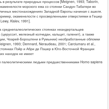
 в результате природных процессов [Meignen, 1993; Taborin,
 окаменелости морского ежа со стоянки Сандун-Табатери во
личных местонахождениях Западной Европы начиная с ашеля.
пример, окаменелости с просверленными отверстиями в Гешер
Lewy, Kislev, 1991].
на среднепалеолитических стоянках неандертальцев
(церуссит, железный колчедан, кальцит, галенит), а также
нции, Чоарей-Бороштени в Румынии) необработанные обломки
eignen, 1993; Demnard, Neraudeau, 2001; Carciumaru et al.,
 стоянках Пэйр и Абри де Пэшер в Юго-Восточной Франции
аких находок не имеет
ки палеолитическими людьми предшественниками Homo sapiens