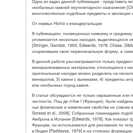
Одна из задач данной публикации - представить м
необычных камней неутилитарного назначения [Chas
многочисленные подобные предметы и эволюция и
От первых Homo к неандертальцам
В публикациях, посвященных нижнему и среднему 
упоминается несколько находок, выделяющихся с
[Stringer, Gamble, 1993; Edwards, 1978; Chase, Dibb
сохранившие свою первоначальную форму, а такж
В данной работе рассматриваются только предмет
минерализованных материалов, относящиеся к ни
оригинальные находки можно разделить на нескольк
минералов, 3) камни с выемками, 4) предметы ан
или необычных пород камня.
В статье обсуждаются не только окрашенные или 
частности, Пэш де л'Азе I (Франция), были найде
чьи физические и химические свойства не совсем во
Soressi et al., 2008]. Собранные гоминидами под
Амброна в Испании [Edwards, 1978]. Как показал 
Франции, он использовался для рисования по телу [
в Индии [Paddayya, 1979] и на стоянках формации