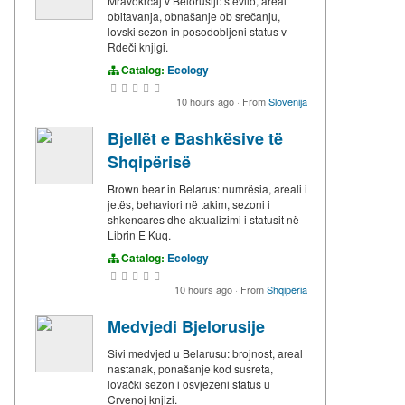
Mravokrčaj v Belorusiji: število, areal
obitavanja, obnašanje ob srečanju,
lovski sezon in posodobljeni status v
Rdeči knjigi.
Catalog:
Ecology
10 hours ago
·
From
Slovenija
Bjellët e Bashkësive të
Shqipërisë
Brown bear in Belarus: numrësia, areali i
jetës, behaviori në takim, sezoni i
shkencares dhe aktualizimi i statusit në
Librin E Kuq.
Catalog:
Ecology
10 hours ago
·
From
Shqipëria
Medvjedi Bjelorusije
Sivi medvjed u Belarusu: brojnost, areal
nastanak, ponašanje kod susreta,
lovački sezon i osvježeni status u
Crvenoj knjizi.