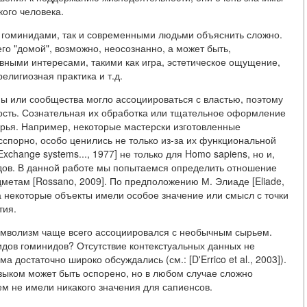
ого человека.
 гоминидами, так и современными людьми объяснить сложно.
о "домой", возможно, неосознанно, а может быть,
вными интересами, такими как игра, эстетическое ощущение,
елигиозная практика и т.д.
 или сообщества могло ассоциироваться с властью, поэтому
ость. Сознательная их обработка или тщательное оформление
рья. Например, некоторые мастерски изготовленные
сспорно, особо ценились не только из-за их функциональной
change systems..., 1977] не только для Homo sapiens, но и,
идов. В данной работе мы попытаемся определить отношение
метам [Rossano, 2009]. По предположению М. Элиаде [Eliade,
а некоторые объекты имели особое значение или смысл с точки
тия.
имволизм чаще всего ассоциировался с необычным сырьем.
идов гоминидов? Отсутствие контекстуальных данных не
а достаточно широко обсуждались (см.: [D'Errico et al., 2003]).
зыком может быть оспорено, но в любом случае сложно
ем не имели никакого значения для сапиенсов.