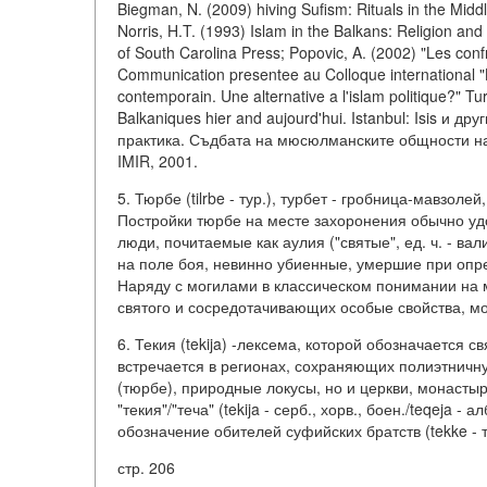
Biegman, N. (2009) hiving Sufism: Rituals in the Midd
Norris, H.T. (1993) Islam in the Balkans: Religion an
of South Carolina Press; Popovic, A. (2002) "Les con
Communication presentee au Colloque international "
contemporain. Une alternative a l'islam politique?" T
Balkaniques hier and aujourd'hui. Istanbul: Isis и 
практика. Съдбата на мюсюлманските общности на Б
IMIR, 2001.
5. Тюрбе (tilrbe - тур.), турбет - гробница-мавзол
Постройки тюрбе на месте захоронения обычно уд
люди, почитаемые как аулия ("святые", ед. ч. - в
на поле боя, невинно убиенные, умершие при опред
Наряду с могилами в классическом понимании на м
святого и сосредотачивающих особые свойства, м
6. Текия (tekija) -лексема, которой обозначаетс
встречается в регионах, сохраняющих полиэтничну
(тюрбе), природные локусы, но и церкви, монаст
"текия"/"теча" (tekija - серб., хорв., боен./teqeja -
обозначение обителей суфийских братств (tekke - 
стр. 206