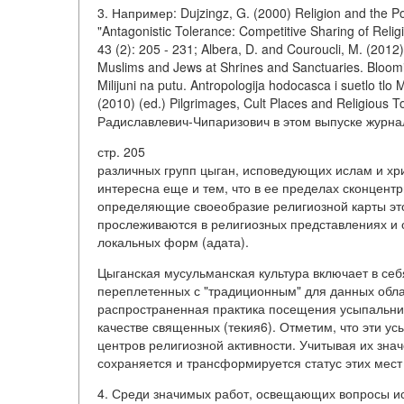
3. Например: Dujzingz, G. (2000) Religion and the Pol
"Antagonistic Tolerance: Competitive Sharing of Relig
43 (2): 205 - 231; Albera, D. and Couroucli, M. (2012
Muslims and Jews at Shrines and Sanctuaries. Bloomin
Milijuni na putu. Antropologija hodocasca i suetlo tlo
(2010) (ed.) Pilgrimages, Cult Places and Religious 
Радиславлевич-Чипаризович в этом выпуске журна
стр. 205
различных групп цыган, исповедующих ислам и хри
интересна еще и тем, что в ее пределах сконцен
определяющие своеобразие религиозной карты это
прослеживаются в религиозных представлениях и
локальных форм (адата).
Цыганская мусульманская культура включает в себ
переплетенных с "традиционным" для данных обла
распространенная практика посещения усыпальниц
качестве священных (текия6). Отметим, что эти у
центров религиозной активности. Учитывая их зна
сохраняется и трансформируется статус этих мест
4. Среди значимых работ, освещающих вопросы и