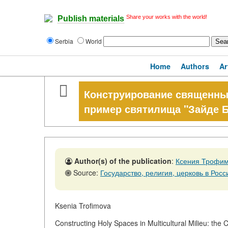
Share your works with the world!
Publish materials
Serbia
World
Home
Authors
Ar
Конструирование священных
пример святилища "Зайде Б
Author(s) of the publication
:
Ксения Трофи
Source:
Государство, религия, церковь в России и за руб
Ksenia Trofimova
Constructing Holy Spaces in Multicultural Milieu: the 