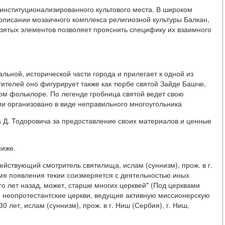
институционализированного культового места. В широком
описании мозаичного комплекса религиозной культуры Балкан,
взятых элементов позволяет прояснить специфику их взаимного
ьной, исторической части города и прилегает к одной из
тителей оно фигурирует также как тюрбе святой Зайде Башче,
ном фольклоре. По легенде гробница святой ведет свою
ии организовано в виде неправильного многоугольника
 Д. Тодоровича за предоставление своих материалов и ценные
ниже.
ействующий смотритель святилища, ислам (суннизм), прож. в г.
ремя появления текии соизмеряется с деятельностью иных
го лет назад, может, старше многих церквей" (Под церквами
ле неопротестантские церкви, ведущие активную миссионерскую
0 лет, ислам (суннизм), прож. в г. Ниш (Сербия), г. Ниш,