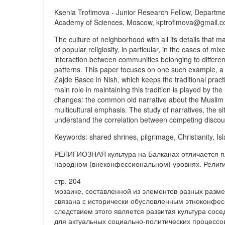
Ksenia Trofimova - Junior Research Fellow, Department
Academy of Sciences, Moscow, kptrofimova@gmail.
The culture of neighborhood with all its details that m
of popular religiosity, in particular, in the cases of 
interaction between communities belonging to differen
patterns. This paper focuses on one such example, a h
Zajde Basce in Nish, which keeps the traditional pract
main role in maintaining this tradition is played by th
changes: the common old narrative about the Muslim 
multicultural emphasis. The study of narratives, the sit
understand the correlation between competing discours
Keywords: shared shrines, pilgrimage, Christianity, Is
РЕЛИГИОЗНАЯ культура на Балканах отличается п
народном (внеконфессиональном) уровнях. Религ
стр. 204
мозаике, составленной из элементов разных разме
связана с исторически обусловленным этноконфе
следствием этого является развитая культура сосе
для актуальных социально-политических процессов 