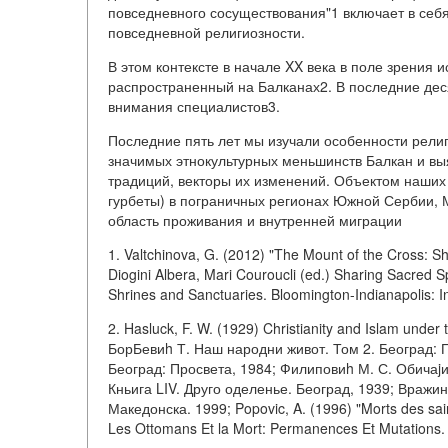
повседневного сосуществования"1 включает в себя
повседневной религиозности.
В этом контексте в начале XX века в поле зрени
распространенный на Балканах2. В последние дес
внимания специалистов3.
Последние пять лет мы изучали особенности религ
значимых этнокультурных меньшинств Балкан и в
традиций, векторы их изменений. Объектом наших
гурбеты) в пограничных регионах Южной Сербии, 
область проживания и внутренней миграции
1. Valtchinova, G. (2012) "The Mount of the Cross: Sh
Diogini Albera, Mari Couroucli (ed.) Sharing Sacred 
Shrines and Sanctuaries. Bloomington-Indianapolis: I
2. Hasluck, F. W. (1929) Christianity and Islam under 
БорБевиh Т. Наш народни живот. Том 2. Београд: 
Београд: Просвета, 1984; Филиповиh М. С. Обичаjи
Кньига LIV. Друго оделенье. Београд, 1939; Вражин
Македонска. 1999; Popovic, A. (1996) "Morts des sai
Les Ottomans Et la Mort: Permanences Et Mutations. Sou