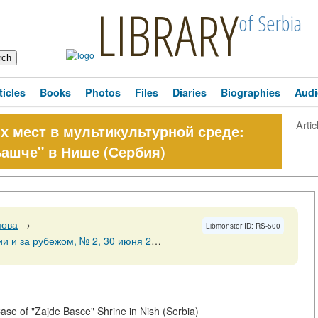
LIBRARY
of Serbia
ticles
Books
Photos
Files
Diaries
Biographies
Audi
Artic
 мест в мультикультурной среде:
ашче" в Нише (Сербия)
мова
→
Libmonster ID: RS-500
ежом, № 2, 30 июня 2014 Страницы 204-230
→
Case of "Zajde Basce" Shrine in Nish (Serbia)