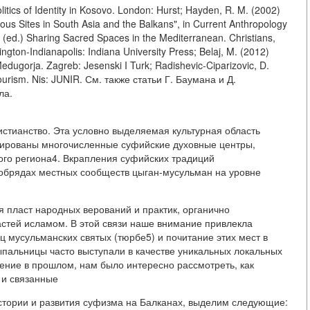
itics of Identity in Kosovo. London: Hurst; Hayden, R. M. (2002)
ious Sites in South Asia and the Balkans", in Current Anthropology
) (ed.) Sharing Sacred Spaces in the Mediterranean. Christians,
gton-Indianapolis: Indiana University Press; Belaj, M. (2012)
 Medugorja. Zagreb: Jesenski I Turk; Radishevic-Ciparizovic, D.
Tourism. Nis: JUNIR. См. также статьи Г. Баумана и Д.
ла.
стианство. Эта условно выделяемая культурная область
трированы многочисленные суфийские духовные центры,
го региона4. Вкрапления суфийских традиций
 обрядах местных сообществ цыган-мусульман на уровне
я пласт народных верований и практик, органично
стей исламом. В этой связи наше внимание привлекла
 мусульманских святых (тюрбе5) и почитание этих мест в
сыпальницы часто выступали в качестве уникальных локальных
чение в прошлом, нам было интересно рассмотреть, как
 и связанные
стории и развития суфизма на Балканах, выделим следующие: