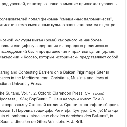
 ряд уровней, из которых наше внимание привлекает уровень
я исследователей попал феномен "смешанных паломничеств",
ятилетия тема смешанных культов вновь становится в центре
иозной культуры цыган (рома) как одного из наиболее
ыявляли специфику содержания их народных религиозных
 исследований были представления и практики цыган (арлия,
Македонии и Косово, которые исторически представляют собой
aring and Contesting Barriers on a Balkan Pilgrimage Site" in
Spaces in the Mediterranean. Christians, Muslims and Jews at
ndiana University Press.
the Sultans. Vol. 1, 2. Oxford: Clarendon Press. См. также:
Просвета, 1984; БорБевиh Т. Наш народни живот. Том 3.
 и верованья у Скопской котлини. Српски етнографски зборник.
овски Т. Народна традициjа. Религиjа. Култура. Скопjе: Матица
nts et tombeaux miraculeux chez les derviches des Balkans", in
s la direction de Gilles Veinstein. E. J. Brill.