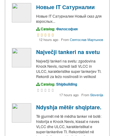
Новые IT Сатурналии
Новые IT Сатурналии Новый сказ для
взрослых...
Catalog:
Философия
12 hours ago
·
From
Святослав Мартынов
Največji tankeri na svetu
Največji tankeri na svetu: zgodovina
Knock Nevis, razredi ladi VLCC in
ULCC, karakteristike super tankerjev TI.
Rekordi za težo nosilnosti in velikost
Catalog:
Shipbuilding
17 hours ago
·
From
Slovenija
Ndyshja mëtër shqiptare.
Të gjurmët më të mëdha tanker në botë:
historija e Knock Nevis, klasat e naves
VLCC dhe ULCC, karakteristikat e
super-tankerëve TI. Rekordablet në