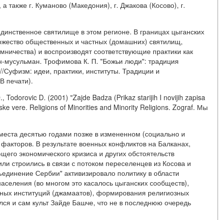
 также г. Куманово (Македония), г. Джакова (Косово), г.
 единственное святилище в этом регионе. В границах цыганских
ожество общественных и частных (домашних) святилищ,
мничества) и воспроизводят соответствующие практики как
н-мусульман. Трофимова К. П. "Божьи люди": традиция
//Суфизм: идеи, практики, институты. Традиции и
(В печати).
Todorovic D. (2001) "Zajde Badza (Prikaz starijih I novijih zapisa
e vere. Religions of Minorities and Minority Religions. Zograf. Мы
 места десятью годами позже в измененном (социально и
 факторов. В результате военных конфликтов на Балканах,
щего экономического кризиса и других обстоятельств
ли строились в связи с потоком переселенцев из Косова и
ъединение Сербии" активизировало политику в области
аселения (во многом это касалось цыганских сообществ),
зных институций (джамаатов), формирования религиозных
лся и сам культ Зайде Башче, что не в последнюю очередь