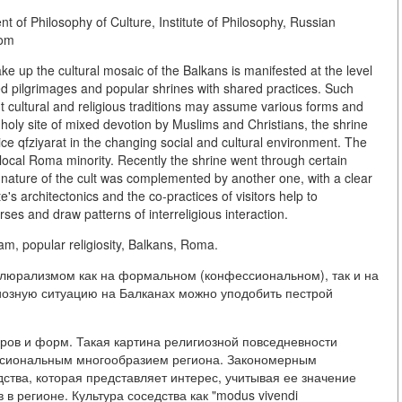
 of Philosophy of Culture, Institute of Philosophy, Russian
com
ake up the cultural mosaic of the Balkans is manifested at the level
mixed pilgrimages and popular shrines with shared practices. Such
t cultural and religious traditions may assume various forms and
oly site of mixed devotion by Muslims and Christians, the shrine
ice qfziyarat in the changing social and cultural environment. The
e local Roma minority. Recently the shrine went through certain
nature of the cult was complemented by another one, with a clear
e's architectonics and the co-practices of visitors help to
es and draw patterns of interreligious interaction.
lam, popular religiosity, Balkans, Roma.
люрализмом как на формальном (конфессиональном), так и на
иозную ситуацию на Балканах можно уподобить пестрой
ров и форм. Такая картина религиозной повседневности
ссиональным многообразием региона. Закономерным
дства, которая представляет интерес, учитывая ее значение
в регионе. Культура соседства как "modus vivendi