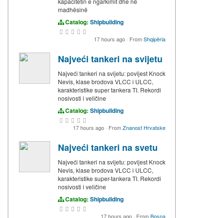
kapacitetin e ngarkimit dhe në
madhësinë
Catalog:
Shipbuilding
17 hours ago
·
From
Shqipëria
Najveći tankeri na svijetu
Najveći tankeri na svijetu: povijest Knock
Nevis, klase brodova VLCC i ULCC,
karakteristike super tankera TI. Rekordi
nosivosti i veličine
Catalog:
Shipbuilding
17 hours ago
·
From
Znanost Hrvatske
Najveći tankeri na svetu
Najveći tankeri na svijetu: povijest Knock
Nevis, klase brodova VLCC i ULCC,
karakteristike super-tankera TI. Rekordi
nosivosti i veličine
Catalog:
Shipbuilding
17 hours ago
·
From
Bosna