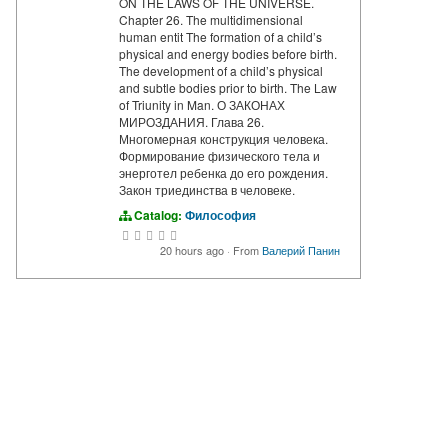
ON THE LAWS OF THE UNIVERSE.
Chapter 26. The multidimensional
human entit The formation of a child’s
physical and energy bodies before birth.
The development of a child’s physical
and subtle bodies prior to birth. The Law
of Triunity in Man. О ЗАКОНАХ
МИРОЗДАНИЯ. Глава 26.
Многомерная конструкция человека.
Формирование физического тела и
энерготел ребенка до его рождения.
Закон триединства в человеке.
Catalog:
Философия
20 hours ago
·
From
Валерий Панин