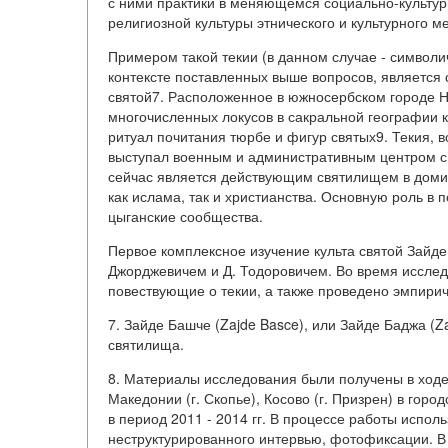
с ними практики в меняющемся социально-культурн
религиозной культуры этнического и культурного м
Примером такой текии (в данном случае - символич
контексте поставленных выше вопросов, является
святой7. Расположенное в южносербском городе Н
многочисленных локусов в сакральной географии к
ритуал почитания тюрбе и фигур святых9. Текия, 
выступал военным и административным центром с
сейчас является действующим святилищем в дом
как ислама, так и христианства. Основную роль в
цыганские сообщества.
Первое комплексное изучение культа святой Зайде
Джорджевичем и Д. Тодоровичем. Во время иссле
повествующие о текии, а также проведено эмпирич
7. Зайде Башче (Zajde Basce), или Зайде Баджа (
святилища.
8. Материалы исследования были получены в ходе 
Македонии (г. Скопье), Косово (г. Призрен) в гор
в период 2011 - 2014 гг. В процессе работы испо
неструктурированного интервью, фотофиксации. В