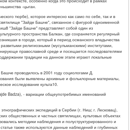
ом контексте, особенно когда это происходит в рамках
еньшинства -цыган.
еского тюрбе), которое интересно как само по себе, так и в
 святилище "Зайде Башче", связанное с фигурой одноименной
иш8 "Зайде Башче" представляет собой один из
ультурного пространства Балкан, где сохраняется регулярный
возникшая в городе, который в период османского владычества
 развитыми религиозными (мусульманскими) институтами,
инирующе православной среде и посещается последователями
 поддержании традиции на данном этапе играют локальные
 Башче проводилось в 2001 году социологами Д.
дования были выявлены архивные и фольклорные материалы,
еское исследование культа10.
Zajde Badza), - вариации общеупотребимых именований
этнографических экспедиций в Сербии (г. Ниш; г. Лесковац),
одских общественных и частных святилищах, культовых объектах
льзовались методики наблюдения и полуструктурированного и
 статье также используются данные наблюдений и глубинных