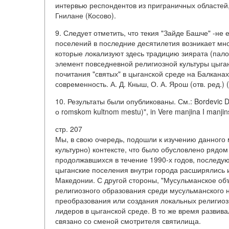
интервью респондентов из приграничных областей, а
Гнилане (Косово).
9. Следует отметить, что текия "Зайде Башче" -не
поселений в последние десятилетия возникает мн
которые локализуют здесь традицию зиярата (пало
элемент повседневной религиозной культуры цыга
почитания "святых" в цыганской среде на Балканах
современность. А. Д. Кныш, О. А. Ярош (отв. ред.) 
10. Результаты были опубликованы. См.: Bordevic D., 
о romskom kultnom mestu)", in Vere manjina I manjinsk
стр. 207
Мы, в свою очередь, подошли к изучению данного
культурно) контексте, что было обусловлено рядом
продолжавшихся в течение 1990-х годов, последую
цыганские поселения внутри города расширялись и
Македонии. С другой стороны, "Мусульманское об
религиозного образования среди мусульманского н
преобразования или создания локальных религио
лидеров в цыганской среде. В то же время развива
связано со сменой смотрителя святилища.