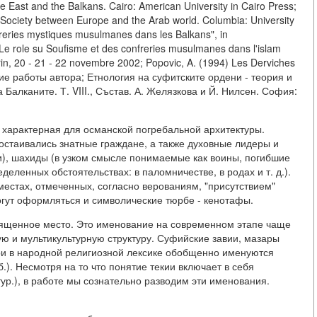
le East and the Balkans. Cairo: American University in Cairo Press;
d Society between Europe and the Arab world. Columbia: University
freries mystiques musulmanes dans les Balkans", in
Le role su Soufisme et des confreries musulmanes dans l'islam
urin, 20 - 21 - 22 novembre 2002; Popovic, A. (1994) Les Derviches
другие работы автора; Етнология на суфитските ордени - теория и
алканите. Т. VIII., Състав. А. Желязкова и Й. Нилсен. София:
ей, характерная для османской погребальной архитектуры.
остаивались знатные граждане, а также духовные лидеры и
али), шахиды (в узком смысле понимаемые как воины, погибшие
еленных обстоятельствах: в паломничестве, в родах и т. д.).
естах, отмеченных, согласно верованиям, "присутствием"
огут оформляться и символические тюрбе - кенотафы.
я священное место. Это именование на современном этапе чаще
ю и мультикультурную структуру. Суфийские завии, мазары
ыри в народной религиозной лексике обобщенно именуются
 алб.). Несмотря на то что понятие текии включает в себя
тур.), в работе мы сознательно разводим эти именования.