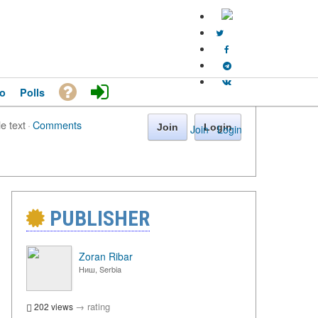
o
Polls
le text
·
Comments
Join
Login
Join
·
Login
PUBLISHER
Zoran Ribar
Ниш, Serbia
→
rating
202 views