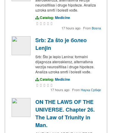
neurosifilisa i druge hipoteze. Analiza
uzroka smrti i bolesti vođe.
Catalog:
Medicine
17 hours ago
·
From
Bosna
Srb: Za što je болео
Lenjin
Srb: Što je lepio Lenina: formalni
dijagnoza ateroskleroz, alternativna
verzija neurosifilisa i druge hipoteze.
Analiza uzroka smrti i bolesti vođe.
Catalog:
Medicine
17 hours ago
·
From
Наука Србије
ON THE LAWS OF THE
UNIVERSE. Chapter 26.
The Law of Triunity in
Man.