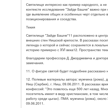
Святилище интересно как пример народного, а не 
контексте исследование "Зайде Башче" важно при 
где выявление общих и особенных черт отдельно 
позиционирования и соседства.
Текия
Святилище "Зайде Башче"11 расположено в централ
внешних стен Нишской крепости. В рассказах посе
легенда о которой и сейчас сохраняется в локаль
историю примерно с XVI века12. Пространство тек
благодарим профессора Д. Джорджевича и доктора
замечания.
11. О фигуре святой будет подробнее рассказано 
12. Полевые материалы автора: мужчина (рома), д
Ниш (Сербия), г. Ниш, 09.06.2011. В рассказах в
конфессий: "Это повелось еще 500 лет назад. Мно
посетитель имеет в виду христианские, в том чис
работу среди цыган). ПМА: мужчина (рома), около 3
09.06.2011.