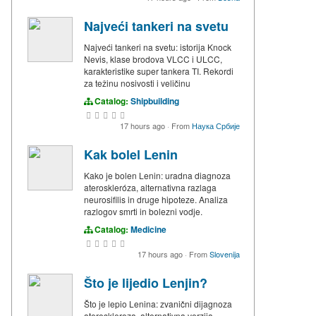
Najveći tankeri na svetu
Najveći tankeri na svetu: istorija Knock
Nevis, klase brodova VLCC i ULCC,
karakteristike super tankera TI. Rekordi
za težinu nosivosti i veličinu
Catalog:
Shipbuilding
17 hours ago
·
From
Наука Србије
Kak bolel Lenin
Kako je bolen Lenin: uradna diagnoza
ateroskleróza, alternativna razlaga
neurosifilis in druge hipoteze. Analiza
razlogov smrti in bolezni vodje.
Catalog:
Medicine
17 hours ago
·
From
Slovenija
Što je lijedio Lenjin?
Što je lepio Lenina: zvanični dijagnoza
ateroskleroza, alternativna verzija