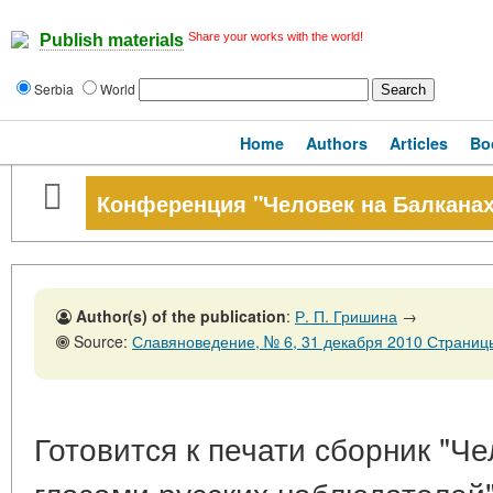
Share your works with the world!
Publish materials
Serbia
World
Home
Authors
Articles
Bo
Конференция "Человек на Балканах
Author(s) of the publication
:
Р. П. Гришина
→
Source:
Славяноведение, № 6, 31 декабря 2010 Страниц
Готовится к печати сборник "Ч
глазами русских наблюдателей