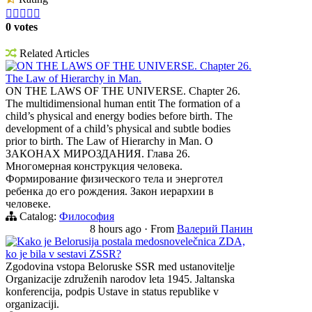





0 votes
Related Articles
ON THE LAWS OF THE UNIVERSE. Chapter 26.
The Law of Hierarchy in Man.
ON THE LAWS OF THE UNIVERSE. Chapter 26.
The multidimensional human entit The formation of a
child’s physical and energy bodies before birth. The
development of a child’s physical and subtle bodies
prior to birth. The Law of Hierarchy in Man. О
ЗАКОНАХ МИРОЗДАНИЯ. Глава 26.
Многомерная конструкция человека.
Формирование физического тела и энерготел
ребенка до его рождения. Закон иерархии в
человеке.
Catalog:
Философия
8 hours ago
·
From
Валерий Панин
Kako je Belorusija postala medosnovelečnica ZDA,
ko je bila v sestavi ZSSR?
Zgodovina vstopa Beloruske SSR med ustanovitelje
Organizacije združenih narodov leta 1945. Jaltanska
konferencija, podpis Ustave in status republike v
organizaciji.