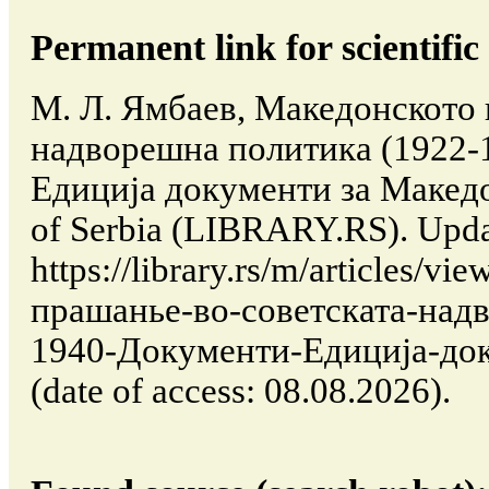
Permanent link for scientific 
М. Л. Ямбаев, Македонското 
надворешна политика (1922-
Едициjа документи за Македон
of Serbia (LIBRARY.RS). Upda
https://library.rs/m/articles/v
прашанье-во-советската-над
1940-Документи-Едициjа-до
(date of access: 08.08.2026).