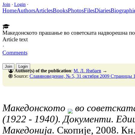
Join
·
Login
·
Home
Authors
Articles
Books
Photos
Files
Diaries
Biographi
Македонското прашанье во советската надворешна по
Article text
·
Comments
Join
Login
Author(s) of the publication
:
М. Л. Ямбаев
→
Source:
Славяноведение, № 5, 31 октября 2009 Страницы 
Македонското
во советскат
(1922 - 1940). Документи. Еди
Македониjа.
Скопиjе, 2008. Кн. 