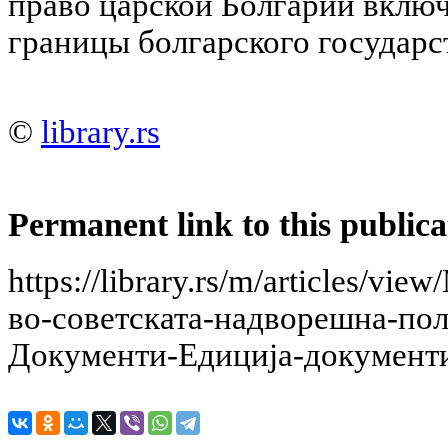
право царской Болгарии вклю
границы болгарского государст
©
library.rs
Permanent link to this publica
https://library.rs/m/articles/v
во-советската-надворешна-пол
Документи-Едициjа-документи