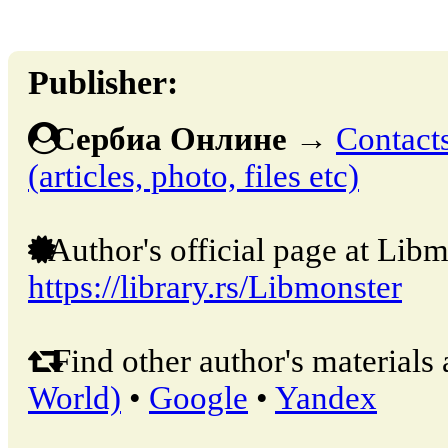
Publisher:
Сербиа Онлине
→
Contacts
(articles, photo, files etc)
Author's official page at Libm
https://library.rs/Libmonster
Find other author's materials 
World)
•
Google
•
Yandex