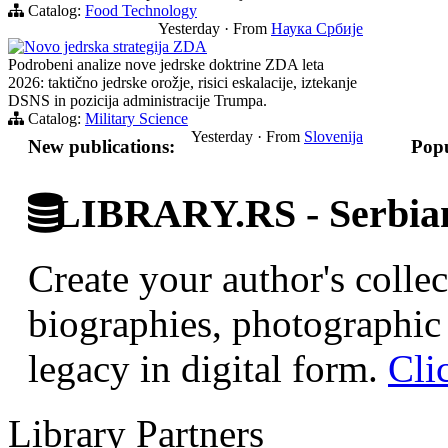
Catalog:
Food Technology
Yesterday
·
From
Наука Србије
Novo jedrska strategija ZDA
Podrobeni analize nove jedrske doktrine ZDA leta
2026: taktično jedrske orožje, risici eskalacije, iztekanje
DSNS in pozicija administracije Trumpa.
Catalog:
Military Science
Yesterday
·
From
Slovenija
New publications:
Popu
LIBRARY.RS - Serbian 
Create your author's collec
biographies, photographic 
legacy in digital form.
Cli
Library Partners