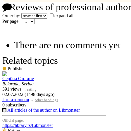
Reviews of professional author
Order by:
expand all
Per page:
There are no comments yet
Related topics
Publisher
Сербиа Онлине
Belgrade, Serbia
391 views
→
rating
02.07.2022 (1498 days ago)
Политология
→
other headings
0 subscribers
All articles of the author on Libmonster
Official page:
https://library.rs/Libmonster
Rating