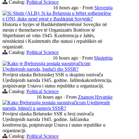
Catalog:
Political Science
16 hours ago
·
From
Slovenija
Si Shqip (ALB): Si ka Belarusia u bëhet sothemelëse
e ONI, duke qenë pjesë e Bashkimit Sovjetik?
Historia e hyrjes së Bashkështetëvetësisë Soveçike në
mesin e themeluesve të Organizatës Botërore të
Shpërbimet në vitin 1945. Konferencja e Jaltës,
nënshkrimi i Kushtetutës dhe statusi i republikës në
organizatë.
Catalog:
Political Science
16 hours ago
·
From
Shqipëria
Kako je Bjelorusija postala suosnivačicom
Ujedinjenih naroda, budući dio SSSR?
Povijest ulaska Beloruskej SSR u skupinu osnivača
Ujedinjenih naroda 1945. godine. Jaštinskakonferencija,
potpisivanje Ustava i status republike u organizaciji.
Catalog:
Political Science
16 hours ago
·
From
Znanost Hrvatske
Kako Bjelorusija postala suosnivačicom Ujedinjenih
naroda, bitnoći u sastavu SSSR?
Povijest ulaska Belaruske SSR u broj osnivača
Ujedinjenih naroda 1945. godine. Jašćanska
konferencija, potpisivanje Ustava i status republike u
organizaciji.
Catalog:
Political Science