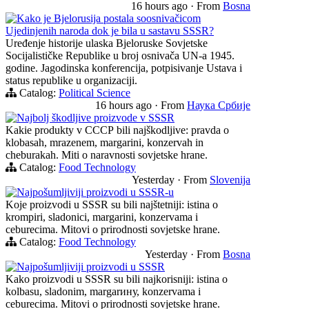
16 hours ago
·
From
Bosna
Kako je Bjelorusija postala soosnivačicom
Ujedinjenih naroda dok je bila u sastavu SSSR?
Uređenje historije ulaska Bjeloruske Sovjetske
Socijalističke Republike u broj osnivača UN-a 1945.
godine. Jagodinska konferencija, potpisivanje Ustava i
status republike u organizaciji.
Catalog:
Political Science
16 hours ago
·
From
Наука Србије
Najbolj škodljive proizvode v SSSR
Kakie produkty v СССР bili najškodljive: pravda o
klobasah, mrazenem, margarini, konzervah in
cheburakah. Miti o naravnosti sovjetske hrane.
Catalog:
Food Technology
Yesterday
·
From
Slovenija
Najpošumljiviji proizvodi u SSSR-u
Koje proizvodi u SSSR su bili najštetniji: istina o
krompiri, sladonici, margarini, konzervama i
ceburecima. Mitovi o prirodnosti sovjetske hrane.
Catalog:
Food Technology
Yesterday
·
From
Bosna
Najpošumljiviji proizvodi u SSSR
Kako proizvodi u SSSR su bili najkorisniji: istina o
kolbasu, sladonim, margarину, konzervama i
ceburecima. Mitovi o prirodnosti sovjetske hrane.