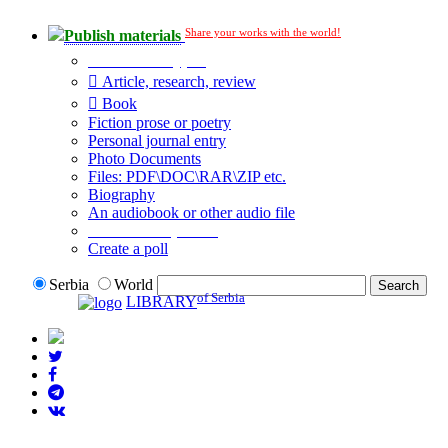
Share your works with the world!
Publish materials
Publication type?
Article, research, review
Book
Fiction prose or poetry
Personal journal entry
Photo Documents
Files: PDF\DOC\RAR\ZIP etc.
Biography
An audiobook or other audio file
Additional options:
Create a poll
Serbia
World
of Serbia
LIBRARY