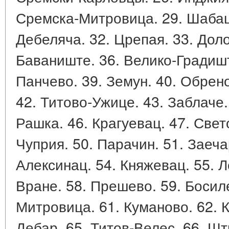
Сремска-Митровица. 29. Шабац.
Дебеляча. 32. Црепая. 33. Доло
Баваниште. 36. Велико-Градишт
Панчево. 39. Земун. 40. Обрен
42. Титово-Ужице. 43. Заблаче.
Рашка. 46. Крагуевац. 47. Свет
Чуприя. 50. Парачин. 51. Заеча
Алексинац. 54. Княжевац. 55. Л
Вране. 58. Прешево. 59. Босиле
Митровица. 61. Куманово. 62. К
Дебар. 65. Титов-Велес. 66. Шт