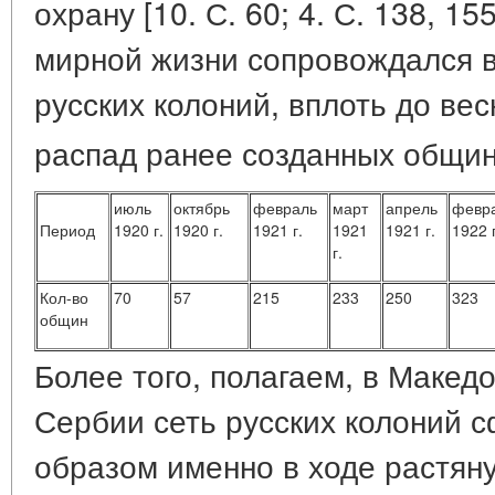
охрану [10. С. 60; 4. С. 138, 155
мирной жизни сопровождался 
русских колоний, вплоть до вес
распад ранее созданных общи
июль
октябрь
февраль
март
апрель
февр
Период
1920 г.
1920 г.
1921 г.
1921
1921 г.
1922 г
г.
Кол-во
70
57
215
233
250
323
общин
Более того, полагаем, в Макед
Сербии сеть русских колоний 
образом именно в ходе растяну