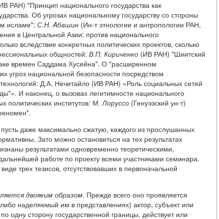
ИВ РАН) "Принцип национального государства как
ударства. Об угрозах национальному государству со стороны
ом исламе";
С.H. Aбашин
(Ин-т этнологии и антропологии РАН,
ения в Центральной Азии: против национального
олько вследствие конкретных политических проектов, сколько
нфессиональных общностей:
В.П. Кириченко
(ИВ РАН) "Шиитский
раке времен Саддама Хусейна". О "расширенном
ких угроз национальной безопасности посредством
хнологий: Д.А. Нечитайло (ИВ РАН) «Роль социальных сетей
ды"». И наконец, о вызовах легитимности национального
ых политических институтов:
М. Лоруссо
(Генуэзский ун-т)
феномен".
, пусть даже максимально сжатую, каждого из прослушанных
ормативны. Зато можно остановиться на тех результатах
ризнаны результатами одновременно теоретическими,
дальнейшей работе по проекту всеми участниками семинара.
иде трех тезисов, отсутствовавших в первоначальной
ляется двояким образом.
Прежде всего оно проявляется
либо наделяемый им в представлениях) актор, субъект или
по одну сторону государственной границы, действует или