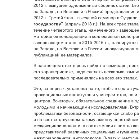
2012 г. выпущен одноименный сборник статей. В
на Западе, на Востоке и в России: представления 
2012 г. Третий этап - выездной семинар в Суздале
государству"
(апрель 2013 г.). На всех трех эта
течение четвертого этапа, намеченного к завершен
материалов конференции и коллективная моногра
завершающем этапе, в 2015-2016 гг., планируетс
на Западе, на Востоке и в России: инокультурная
публикацией ее материалов.
В настоящем отчете речь пойдет о семинаре, прох
его характеристике, надо сделать несколько заме
последовательно применялись на всех его этапах.
Это, во-первых, установка на то, чтобы в состав у
провинциальных институтов и университетов, но и
центров. Во-вторых, обязательное соединение в 
молодыми и начинающими исследователями. В-трет
проблематики безопасности, остающихся слабо ра
и на соответствующем такому акценту понятийном 
междисциплинарноcти; в соответствии с ним на к
представителей различных социальных и гуманитар
международников, антропологов. В-пятых, методи