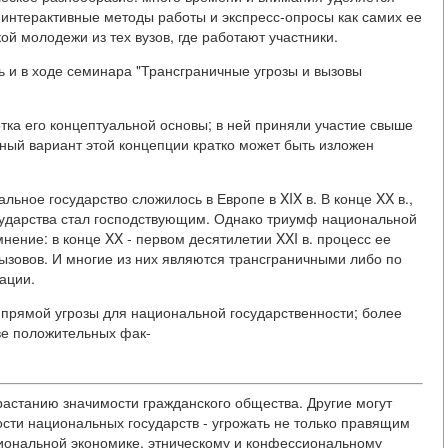
интерактивные методы работы и экспресс-опросы как самих ее
ой молодежи из тех вузов, где работают участники.
 и в ходе семинара "Трансграничные угрозы и вызовы
ка его концептуальной основы; в ней приняли участие свыше
нный вариант этой концепции кратко может быть изложен
ьное государство сложилось в Европе в XIX в. В конце XX в.,
сударства стал господствующим. Однако триумф национальной
нение: в конце XX - первом десятилетии XXI в. процесс ее
ызовов. И многие из них являются трансграничными либо по
ации.
 прямой угрозы для национальной государственности; более
тве положительных фак-
растанию значимости гражданского общества. Другие могут
сти национальных государств - угрожать не только правящим
циональной экономике, этническому и конфессиональному