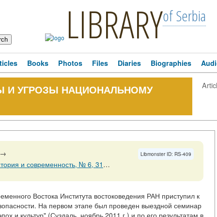
LIBRARY
of Serbia
ticles
Books
Photos
Files
Diaries
Biographies
Audi
Artic
Ы И УГРОЗЫ НАЦИОНАЛЬНОМУ
→
Libmonster ID: RS-409
ность, № 6, 31 декабря 2013 Страницы 131-133
еменного Востока Института востоковедения РАН приступил к
зопасности. На первом этапе был проведен выездной семинар
ох и культур" (Суздаль, ноябрь 2011 г.) и по его результатам в