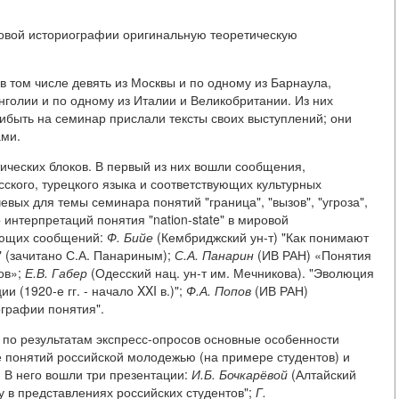
ровой историографии оригинальную теоретическую
(в том числе девять из Москвы и по одному из Барнаула,
онголии и по одному из Италии и Великобритании. Из них
рибыть на семинар прислали тексты своих выступлений; они
ами.
ических блоков. В первый из них вошли сообщения,
ского, турецкого языка и соответствующих культурных
вых для темы семинара понятий "граница", "вызов", "угроза",
интерпретаций понятия "nation-state" в мировой
ующих сообщений:
Ф. Бийе
(Кембриджский ун-т) "Как понимают
" (зачитано С.А. Панариным);
С.А. Панарин
(ИВ РАН) «Понятия
ов»;
Е.В. Габер
(Одесский нац. ун-т им. Мечникова). "Эволюция
 (1920-е гг. - начало XXI в.)";
Ф.А. Попов
(ИВ РАН)
ографии понятия".
по результатам экспресс-опросов основные особенности
е понятий российской молодежью (на примере студентов) и
. В него вошли три презентации:
И.Б. Бочкарёвой
(Алтайский
му в представлениях российских студентов";
Г.