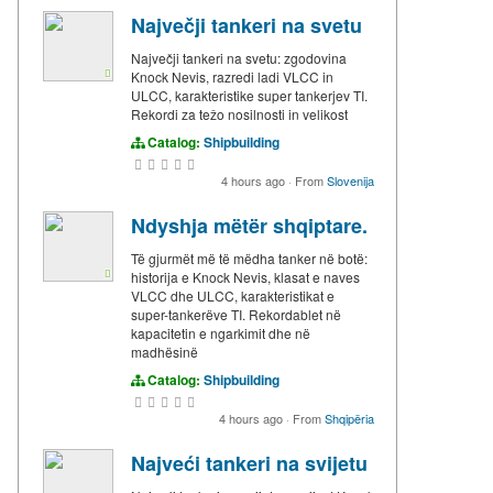
Največji tankeri na svetu
Največji tankeri na svetu: zgodovina
Knock Nevis, razredi ladi VLCC in
ULCC, karakteristike super tankerjev TI.
Rekordi za težo nosilnosti in velikost
Catalog:
Shipbuilding
4 hours ago
·
From
Slovenija
Ndyshja mëtër shqiptare.
Të gjurmët më të mëdha tanker në botë:
historija e Knock Nevis, klasat e naves
VLCC dhe ULCC, karakteristikat e
super-tankerëve TI. Rekordablet në
kapacitetin e ngarkimit dhe në
madhësinë
Catalog:
Shipbuilding
4 hours ago
·
From
Shqipëria
Najveći tankeri na svijetu