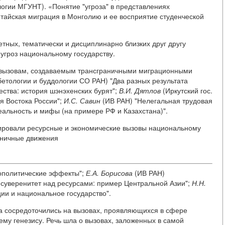
ологии МГУНТ). «Понятие "угроза" в представлениях
тайская миграция в Монголию и ее восприятие студенческой
етных, тематически и дисциплинарно близких друг другу
 угроз национальному государству.
ы вызовам, создаваемым трансграничными миграционными
бетологии и буддологии СО РАН) "Два разных результата
ства: история шэнэхенских бурят";
В.И. Дятлов
(Иркутский гос.
ля Востока России";
И.С. Савин
(ИВ РАН) "Нелегальная трудовая
еальность и мифы (на примере РФ и Казахстана)".
зировали ресурсные и экономические вызовы национальному
аничные движения
еополитические эффекты";
Е.А. Борисова
(ИВ РАН)
 суверенитет над ресурсами: пример Центральной Азии";
Н.Н.
и и национальное государство".
а сосредоточились на вызовах, проявляющихся в сфере
ему генезису. Речь шла о вызовах, заложенных в самой