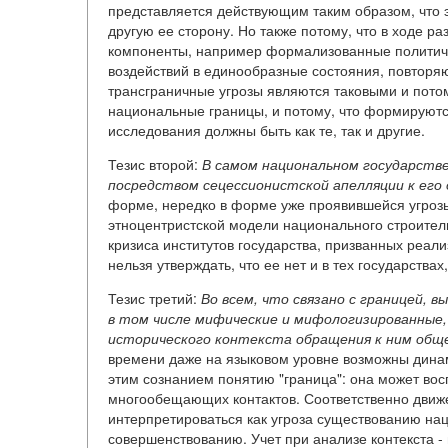
представляется действующим таким образом, что
другую ее сторону. Но также потому, что в ходе р
компоненты, например формализованные политичес
воздействий в единообразные состояния, повторяю
трансграничные угрозы являются таковыми и потом
национальные границы, и потому, что формируютс
исследования должны быть как те, так и другие.
Тезис второй:
В самом национальном государств
посредством сецессионистской апелляции к его
форме, нередко в форме уже проявившейся угрозы
этноцентристской модели национального строител
кризиса институтов государства, призванных реал
нельзя утверждать, что ее нет и в тех государства
Тезис третий:
Во всем, что связано с границей, 
в том числе мифические и мифологизированные, а
исторического контекста обращения к ним обще
времени даже на языковом уровне возможны дина
этим сознанием понятию "граница": она может восп
многообещающих контактов. Соответственно движе
интерпретироваться как угроза существованию наци
совершенствованию. Учет при анализе контекста -