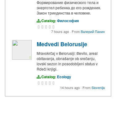
Формирование физического тела и
энерготел ребенка до его рождения.
Закон триединства в человеке.
Catalog:
Философия
7 hours ago
·
From
Валерий Панин
Medvedi Belorusije
Mravokrčaj v Belorusiji: število, areal
obitavanja, obnašanje ob srečanju,
lovski sezon in posodobljeni status v
Rdeči knjigi.
Catalog:
Ecology
14 hours ago
·
From
Slovenija