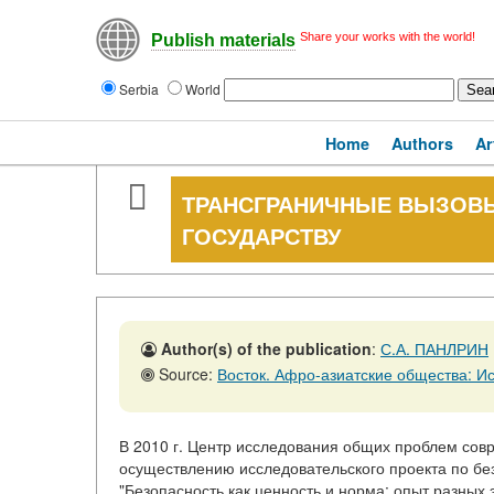
Share your works with the world!
Publish materials
Serbia
World
Home
Authors
Ar
ТРАНСГРАНИЧНЫЕ ВЫЗОВ
ГОСУДАРСТВУ
Author(s) of the publication
:
С.А. ПАНЛРИН
Source:
Восток. Афро-азиатские общества: История и современ
В 2010 г. Центр исследования общих проблем совр
осуществлению исследовательского проекта по бе
"Безопасность как ценность и норма: опыт разных эп