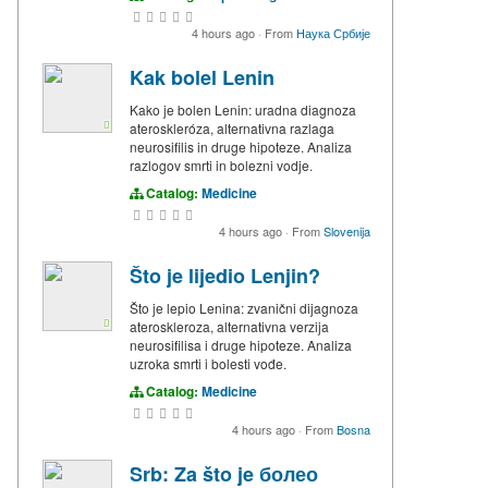
4 hours ago
·
From
Наука Србије
Kak bolel Lenin
Kako je bolen Lenin: uradna diagnoza
ateroskleróza, alternativna razlaga
neurosifilis in druge hipoteze. Analiza
razlogov smrti in bolezni vodje.
Catalog:
Medicine
4 hours ago
·
From
Slovenija
Što je lijedio Lenjin?
Što je lepio Lenina: zvanični dijagnoza
ateroskleroza, alternativna verzija
neurosifilisa i druge hipoteze. Analiza
uzroka smrti i bolesti vođe.
Catalog:
Medicine
4 hours ago
·
From
Bosna
Srb: Za što je болео