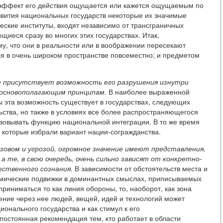
 эффект его действия ощущается или кажется ощущаемым по
азвития национальных государств некоторые их значимые
кие институты, входят независимо от трансграничных
щиеся сразу во многих этих государствах. Итак,
у, что они в реальности или в воображении пересекают
я в очень широком пространстве повсеместно; и предметом
е присутствует возможность его разрушения изнутри
 основополагающим принципам.
В наиболее выраженной
 эта возможность существует в государствах, следующих
ьства, но также в условиях все более распространяющегося
изовывать функцию национальной интеграции. В то же время
х, которые избрали вариант нации-согражданства.
вызовом и угрозой, огромное значение имеют представления,
 те, в свою очередь, очень сильно зависят от конкретно-
ственного сознания.
В зависимости от обстоятельств места и
мические подвижки в доминантных смыслах, приписываемых
риниматься то как линия обороны, то, наоборот, как зона
ние через нее людей, вещей, идей и технологий может
онального государства и как стимул к его
 постоянная рекомендация тем, кто работает в области