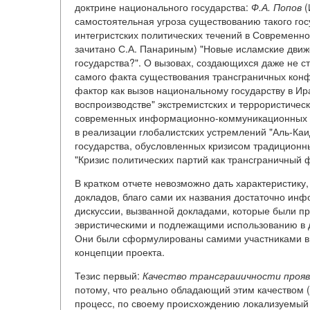
доктрине национального государства:
Ф.А. Попов
(
самостоятельная угроза существованию такого гос
интегристских политических течений в Современн
зачитано С.А. Панариным) "Новые исламские движ
государства?". О вызовах, создающихся даже не ст
самого факта существования трансграничных ко
фактор как вызов национальному государству в И
воспроизводстве" экстремистских и террористичес
современных информационно-коммуникационных те
в реализации глобалистских устремлений "Аль-Каи
государства, обусловленных кризисом традиционн
"Кризис политических партий как трансграничный 
В кратком отчете невозможно дать характеристику
докладов, благо сами их названия достаточно инф
дискуссии, вызванной докладами, которые были п
эвристическими и подлежащими использованию в 
Они были сформулированы самими участниками в в
концепции проекта.
Тезис первый:
Качество трансграиичности прояв
потому, что реально обладающий этим качеством (
процесс, по своему происхождению локализуемый 