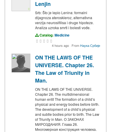
Lenjin
Srb: Što je lepio Lenina: formalni
dijagnoza ateroskleroz, alternativna
verzija neurosifilisa i druge hipoteze.
Analiza uzroka smrti i bolesti vođe.
Catalog:
Medicine
4 hours ago
·
From
Наука Србије
ON THE LAWS OF THE
UNIVERSE. Chapter 26.
The Law of Triunity in
Man.
ON THE LAWS OF THE UNIVERSE.
Chapter 26. The multidimensional
human entit The formation of a child’s
physical and energy bodies before birth.
The development of a child’s physical
and subtle bodies prior to birth. The Law
of Triunity in Man. О ЗАКОНАХ
МИРОЗДАНИЯ. Глава 26.
Многомерная конструкция человека.