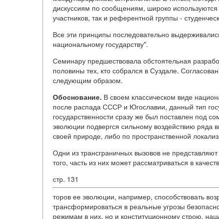
дискуссиям по сообщениям, широко используются 
участников, так и референтной группы - студенческ
Все эти принципы последовательно выдерживались
национальному государству".
Семинару предшествовала обстоятельная разработ
половины тех, кто собрался в Суздале. Согласова
следующим образом.
Обоснование.
В своем классическом виде национал
после распада СССР и Югославии, данный тип го
государственности сразу же был поставлен под сом
эволюции подвергся сильному воздействию ряда в
своей природе, либо по пространственной локализ
Одни из трансграничных вызовов не представляют
того, часть из них может рассматриваться в качес
стр. 131
торов ее эволюции, например, способствовать воз
трансформироваться в реальные угрозы безопасно
режимам в них, но и конституционному строю, на