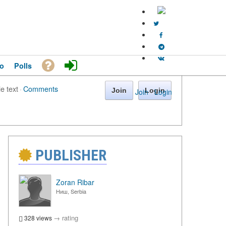
o
Polls
le text
·
Comments
Join
Login
Join
·
Login
PUBLISHER
→
Zoran Ribar
Ниш, Serbia
→
rating
328 views