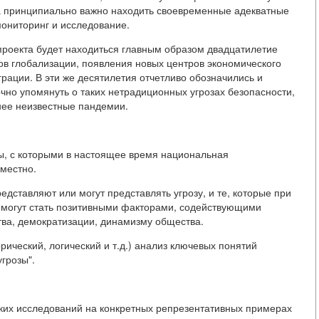
а принципиально важно находить своевременные адекватные
мониторинг и исследование.
проекта будет находиться главным образом двадцатилетие
сов глобализации, появления новых центров экономического
грации. В эти же десятилетия отчетливо обозначились и
очно упомянуть о таких нетрадиционных угрозах безопасности,
нее неизвестные пандемии.
ы, с которыми в настоящее время национальная
еместно.
едставляют или могут представлять угрозу, и те, которые при
 могут стать позитивными факторами, содействующими
тва, демократизации, динамизму общества.
рический, логический и т.д.) анализ ключевых понятий
угрозы".
ких исследований на конкретных репрезентативных примерах