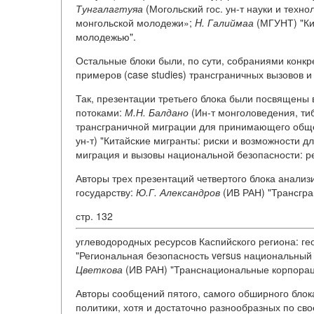
Тунгалагтуяа
(Могольский гос. ун-т науки и техн
монгольской молодежи»;
H. Галиймаа
(МГУНТ) "Ки
молодежью".
Остальные блоки были, по сути, собраниями конкр
примеров (case studies) трансграничных вызовов и
Так, презентации третьего блока были посвящен
потоками:
М.Н. Балдано
(Ин-т монголоведения, ти
трансграничной миграции для принимающего обще
ун-т) "Китайские мигранты: риски и возможности д
миграция и вызовы национальной безопасности: р
Авторы трех презентаций четвертого блока анали
государству:
Ю.Г. Александров
(ИВ РАН) "Трансгр
стр. 132
углеводородных ресурсов Каспийского региона: г
"Региональная безопасность versus национальный
Цветкова
(ИВ РАН) "Транснациональные корпораци
Авторы сообщений пятого, самого обширного блок
политики, хотя и достаточно разнообразных по сво