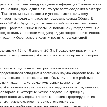
торым этапом стала международная конференция "Безопасность
и концепции", прошедшая в Институте востоковедения в октябре
"Трансграничные вызовы и угрозы национальному
пах проект получал финансовую поддержку фонда Эберта. В
ию в 2014 г., будут подготовлены и опубликованы двухтомник
фия "Трансграничные вызовы национальному государству". На
я подготовить и провести международную конференцию "Восток
 миграция и безопасность идентичности" с последующей
одившем с 16 по 18 апреля 2013 г. Прежде чем приступить к
чаний о тех принципах работы по реализации проекта, которые
частников входили не только российские ученые из
 представители западных и восточных научно-образовательных
одном составе профессионалов с большим стажем работы с
ьих, акцент на историко-культурных компонентах
зработанными и в российских, и в зарубежных исследованиях,
аппарате. В-четвертых, четкое следование принципу
аждом этапе исследовательские коллективы формируются из
ных наук филологов, историков, экономистов,
ческое разнообразие: много времени и внимания уделяется