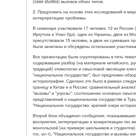
(case studies) вызовов обоих типов.
2. Предложить на основе этих исследований и ми
интерпретацию проблемы.
В семинаре участвовали 17 человек: 12 из России 
Иркутска и Улан-Удэ), один из Украины, двое из М
присутствовали 15 человек, а двое не сумевших п
были зачитаны и обсуждены остальными участник
Все презентации были сгруппированы в пять темат
содержавшие разбор (на материале китайского, рус
традиций) этимологии и смысловой эволюции ключе
"национальное государство"; был предложен обзор 
историографии. Сделано это было в рамках след
границу в Китае и в России: сравнительный анализ
"вызовы" и "угрозы": соотношение основных смысл
представлений о национальном государстве в Турции
"Национальное государство: краткий очерк истори
Второй блок объединил сообщения, показывавшие 
восприятия, интерпретации и конкретизации тех ж
монгольской (на примере школьников и студентов)
гос. ун-т), "Национальное государство и вызовы е