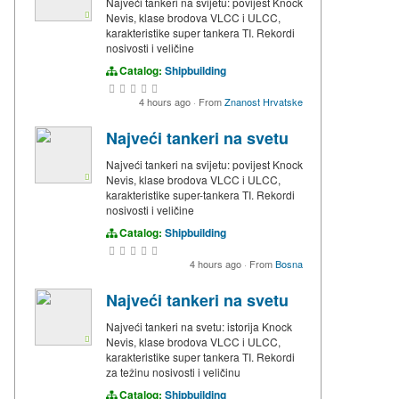
Najveći tankeri na svijetu: povijest Knock
Nevis, klase brodova VLCC i ULCC,
karakteristike super tankera TI. Rekordi
nosivosti i veličine
Catalog:
Shipbuilding
4 hours ago
·
From
Znanost Hrvatske
Najveći tankeri na svetu
Najveći tankeri na svijetu: povijest Knock
Nevis, klase brodova VLCC i ULCC,
karakteristike super-tankera TI. Rekordi
nosivosti i veličine
Catalog:
Shipbuilding
4 hours ago
·
From
Bosna
Najveći tankeri na svetu
Najveći tankeri na svetu: istorija Knock
Nevis, klase brodova VLCC i ULCC,
karakteristike super tankera TI. Rekordi
za težinu nosivosti i veličinu
Catalog:
Shipbuilding