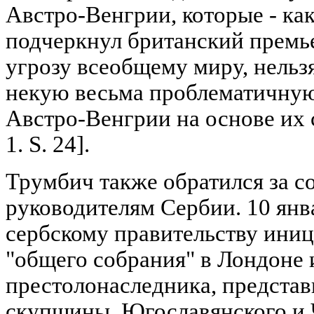
Австро-Венгрии, которые - ка
подчеркнул британский премье
угрозу всеобщему миру, нельз
некую весьма проблематичну
Австро-Венгрии на основе их 
1. S. 24].
Трумбич также обратился за с
руководителям Сербии. 10 янв
сербскому правительству ини
"общего собрания" в Лондоне 
престолонаследника, представ
скупщины, Югославянского и 