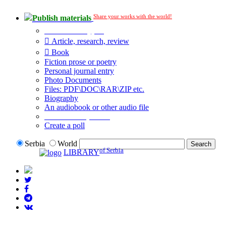
Share your works with the world!
Publish materials
Publication type?
Article, research, review
Book
Fiction prose or poetry
Personal journal entry
Photo Documents
Files: PDF\DOC\RAR\ZIP etc.
Biography
An audiobook or other audio file
Additional options:
Create a poll
Serbia
World
of Serbia
LIBRARY