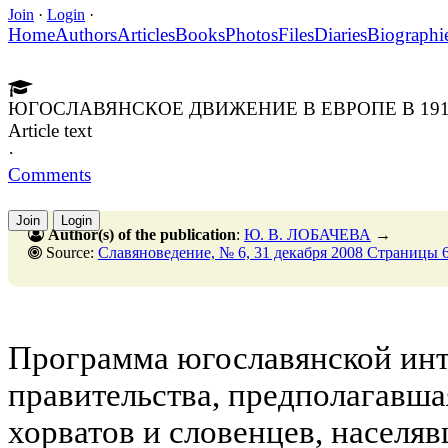
Join
·
Login
·
Home
Authors
Articles
Books
Photos
Files
Diaries
Biographi
ЮГОСЛАВЯНСКОЕ ДВИЖЕНИЕ В ЕВРОПЕ В 191
Article text
·
Comments
Join
Login
Author(s) of the publication
:
Ю. В. ЛОБАЧЕВА
→
Source:
Славяноведение, № 6, 31 декабря 2008 Страницы 
Программа югославянской инт
правительства, предполагавша
хорватов и словенцев, населя