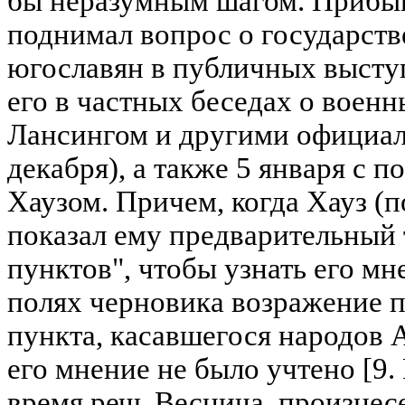
бы неразумным шагом. Прибы
поднимал вопрос о государст
югославян в публичных выступ
его в частных беседах о военн
Лансингом и другими официа
декабря), а также 5 января с 
Хаузом. Причем, когда Хауз (
показал ему предварительный 
пунктов", чтобы узнать его мн
полях черновика возражение 
пункта, касавшегося народов 
его мнение не было учтено [9. Р
время речь Веснича, произнесе