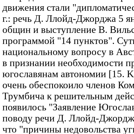
движения стали "дипломатичес
г.: речь Д. Ллойд-Джорджа 5 ян
общин и выступление В. Вильс
программой "14 пунктов". Сут
национальному вопросу в Авс
в признании необходимости п
югославянам автономии [15. Knj.
очень обеспокоило членов Ком
Трумбича к решительным дейс
появилось "Заявление Югослав
поводу речи Д. Ллойд-Джорджа
что "причины недовольства у