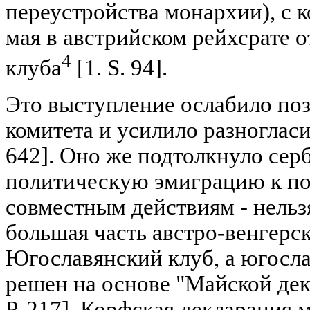
переустройства монархии), с 
мая в австрийском рейхсрате 
4
клуба
[1. S. 94].
Это выступление ослабило по
комитета и усилило разногласия
642]. Оно же подтолкнуло сер
политическую эмиграцию к по
совместным действиям - нельз
большая часть австро-венгерс
Югославянский клуб, а югосл
решен на основе "Майской декл
Р. 217]. Корфская декларация 