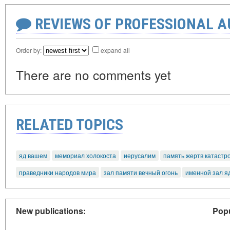
REVIEWS OF PROFESSIONAL 
Order by:
expand all
There are no comments yet
RELATED TOPICS
яд вашем
мемориал холокоста
иерусалим
память жертв катаст
праведники народов мира
зал памяти вечный огонь
именной зал я
New publications:
Popu