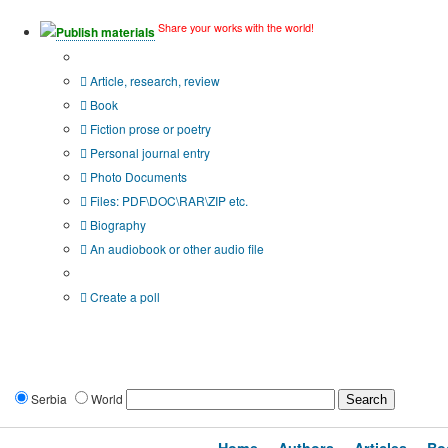
Share your works with the world!
Publish materials
Publication type?
Article, research, review
Book
Fiction prose or poetry
Personal journal entry
Photo Documents
Files: PDF\DOC\RAR\ZIP etc.
Biography
An audiobook or other audio file
Additional options:
Create a poll
Serbia
World