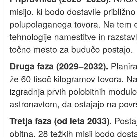
misijo, ki bodo dostavile približn
polupolaganega tovora. Na tem 
tehnologije namestitve in razstav
točno mesto za budučo postajo.
Planira
Druga faza (2029–2032).
že 60 tisoč kilogramov tovora. N
izgradnja prvih polobitnih modulo
astronavtom, da ostajajo na površ
Posta
Tretja faza (od leta 2033).
obitna. 28 težkih misij bodo dost