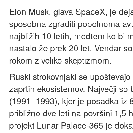
Elon Musk, glava SpaceX, je deja
sposobna zgraditi popolnoma av
najbližih 10 letih, medtem ko bi 
nastalo že prek 20 let. Vendar so
rokom z veliko skeptizmom.
Ruski strokovnjaki se upoštevajo s 
zaprtih ekosistemov. Največji so 
(1991–1993), kjer je posadka iz 8 l
približno dve leti na površini 1,5 h
projekt Lunar Palace-365 je dok