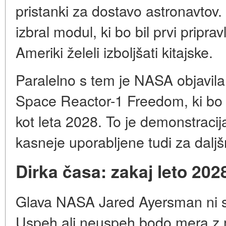
pristanki za dostavo astronavtov
izbral modul, ki bo bil prvi pripra
Ameriki želeli izboljšati kitajske.
Paralelno s tem je NASA objavila
Space Reactor-1 Freedom, ki bo
kot leta 2028. To je demonstracija
kasneje uporabljene tudi za daljš
Dirka časa: zakaj leto 2028
Glava NASA Jared Ayersman ni sk
Uspeh ali neuspeh bodo mera z m