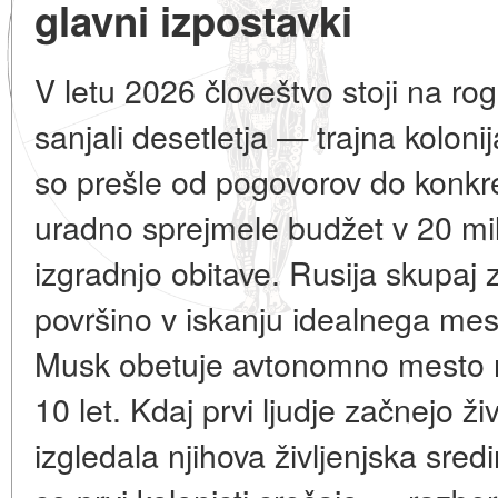
glavni izpostavki
V letu 2026 človeštvo stoji na r
sanjali desetletja — trajna kolon
so prešle od pogovorov do konkr
uradno sprejmele budžet v 20 mil
izgradnjo obitave. Rusija skupaj 
površino v iskanju idealnega mes
Musk obetuje avtonomno mesto na
10 let. Kdaj prvi ljudje začnejo ži
izgledala njihova življenjska sred