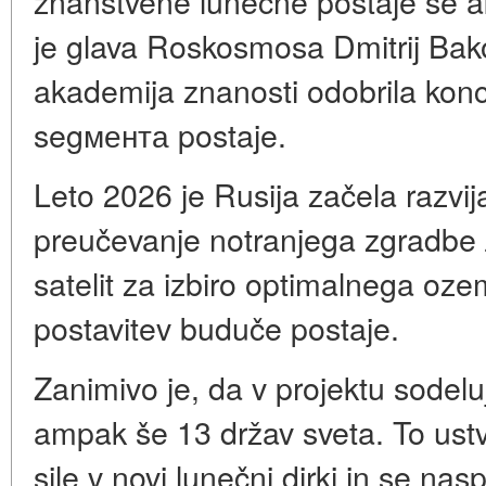
znanstvene lunečne postaje se ak
je glava Roskosmosa Dmitrij Bako
akademija znanosti odobrila kon
segмента postaje.
Leto 2026 je Rusija začela razvij
preučevanje notranjega zgradbe Лу
satelit za izbiro optimalnega ozem
postavitev buduče postaje.
Zanimivo je, da v projektu sodelu
ampak še 13 držav sveta. To ustv
sile v novi lunečni dirki in se n