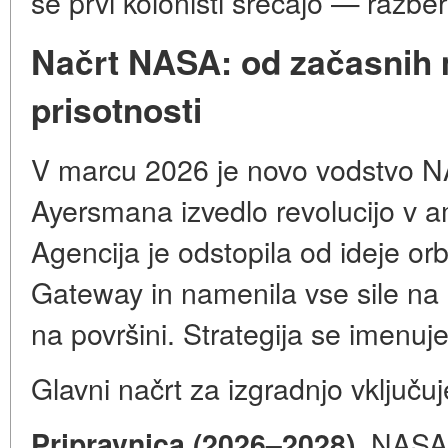
se prvi kolonisti srečajo — razb
Načrt NASA: od začasnih m
prisotnosti
V marcu 2026 je novo vodstvo 
Ayersmana izvedlo revolucijo v a
Agencija je odstopila od ideje or
Gateway in namenila vse sile na
na površini. Strategija se imenuje 
Glavni načrt za izgradnjo vključuje
NASA o
Pripravnica (2026–2028).