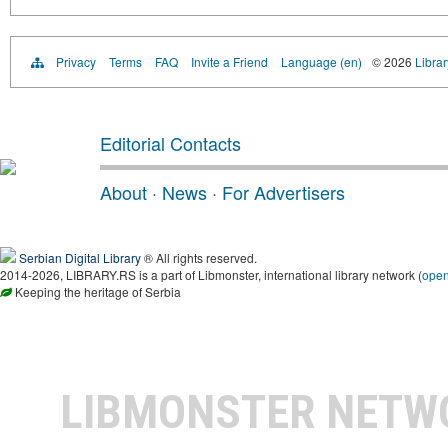
Privacy
Terms
FAQ
Invite a Friend
Language (en)
© 2026
Librar
Editorial Contacts
About
·
News
·
For Advertisers
Serbian Digital Library
® All rights reserved.
2014-2026, LIBRARY.RS is a part of Libmonster, international library network (
ope
Keeping the heritage of Serbia
LIBMONSTER NET