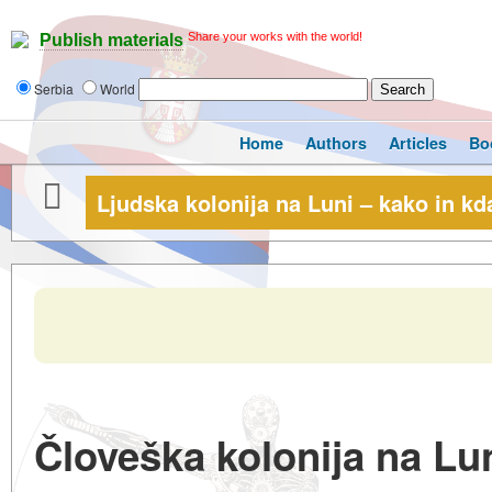
Share your works with the world!
Publish materials
Serbia
World
Home
Authors
Articles
Bo
Ljudska kolonija na Luni – kako in kda
Človeška kolonija na Luni