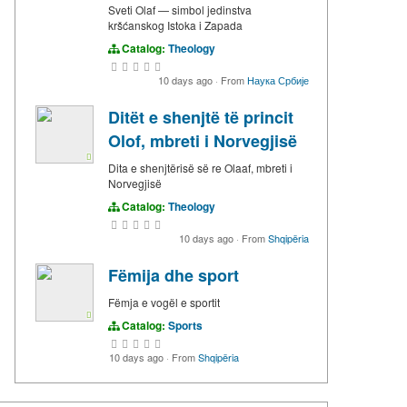
Sveti Olaf — simbol jedinstva
kršćanskog Istoka i Zapada
Catalog:
Theology
10 days ago
·
From
Наука Србије
Ditët e shenjtë të princit
Olof, mbreti i Norvegjisë
Dita e shenjtërisë së re Olaaf, mbreti i
Norvegjisë
Catalog:
Theology
10 days ago
·
From
Shqipëria
Fëmija dhe sport
Fëmja e vogël e sportit
Catalog:
Sports
10 days ago
·
From
Shqipëria