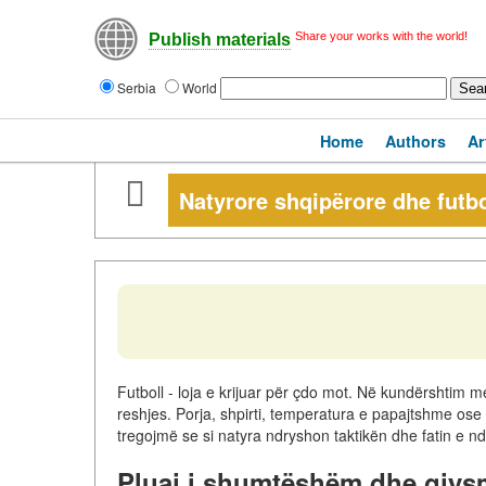
Share your works with the world!
Publish materials
Serbia
World
Home
Authors
Ar
Natyrore shqipërore dhe futbo
Futboll - loja e krijuar për çdo mot. Në kundërshtim m
reshjes. Porja, shpirti, temperatura e papajtshme ose vj
tregojmë se si natyra ndryshon taktikën dhe fatin e n
Pluaj i shumtëshëm dhe gjys