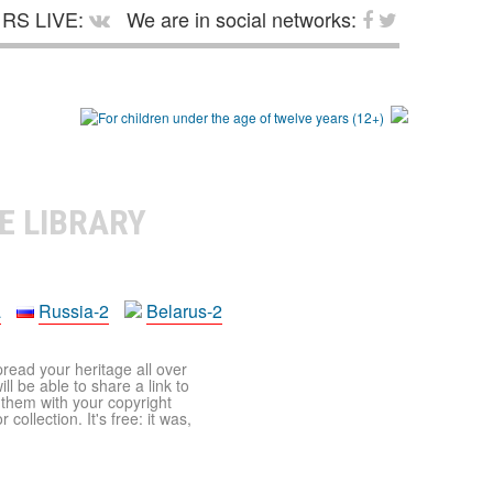
RS LIVE:
We are in social networks:
E LIBRARY
a
Russia-2
Belarus-2
pread your heritage all over
ll be able to share a link to
t them with your copyright
ollection. It's free: it was,