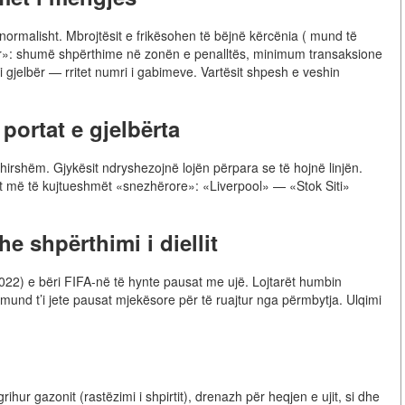
normalisht. Mbrojtësit e frikësohen të bëjnë kërcënia ( mund të
ër»: shumë shpërthime në zonën e penalltës, minimum transaksione
 i gjelbër — rritet numri i gabimeve. Vartësit shpesh e veshin
portat e gjelbërta
shirshëm. Gjykësit ndryshezojnë lojën përpara se të hojnë linjën.
et më të kujtueshmët «snezhërore»: «Liverpool» — «Stok Siti»
 shpërthimi i diellit
22) e bëri FIFA-në të hynte pausat me ujë. Lojtarët humbin
mund t’i jete pausat mjekësore për të ruajtur nga përmbytja. Ulqimi
ihur gazonit (rastëzimi i shpirtit), drenazh për heqjen e ujit, si dhe