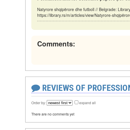
Natyrore shqipërore dhe futboll // Belgrade: Libr
https://library.rs/m/articles/view/Natyrore-shqipëro
Comments:
REVIEWS OF PROFESSI
Order by:
expand all
There are no comments yet