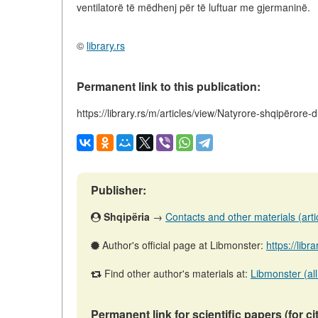
ventilatorë të mëdhenj për të luftuar me gjermaninë.
©
library.rs
Permanent link to this publication:
https://library.rs/m/articles/view/Natyrore-shqipërore-d
Publisher:
Shqipëria
→
Contacts and other materials (artic
Author's official page at Libmonster:
https://lib
Find other author's materials at:
Libmonster (all
Permanent link for scientific papers (for ci