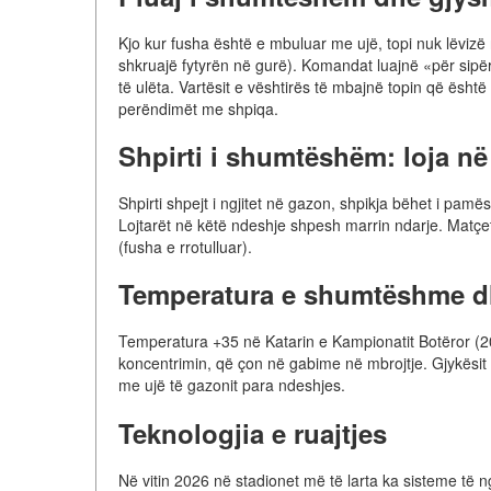
Kjo kur fusha është e mbuluar me ujë, topi nuk lëvizë 
shkruajë fytyrën në gurë). Komandat luajnë «për sip
të ulëta. Vartësit e vështirës të mbajnë topin që është
perëndimët me shpiqa.
Shpirti i shumtëshëm: loja në 
Shpirti shpejt i ngjitet në gazon, shpikja bëhet i pamë
Lojtarët në këtë ndeshje shpesh marrin ndarje. Matç
(fusha e rrotulluar).
Temperatura e shumtëshme dhe
Temperatura +35 në Katarin e Kampionatit Botëror (20
koncentrimin, që çon në gabime në mbrojtje. Gjykësit 
me ujë të gazonit para ndeshjes.
Teknologjia e ruajtjes
Në vitin 2026 në stadionet më të larta ka sisteme të ngr