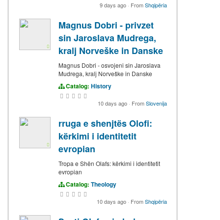
9 days ago
·
From
Shqipëria
Magnus Dobri - privzet
sin Jaroslava Mudrega,
kralj Norveške in Danske
Magnus Dobri - osvojeni sin Jaroslava
Mudrega, kralj Norveške in Danske
Catalog:
History
10 days ago
·
From
Slovenija
rruga e shenjtës Olofi:
kërkimi i identitetit
evropian
Tropa e Shën Olafs: kërkimi i identitetit
evropian
Catalog:
Theology
10 days ago
·
From
Shqipëria