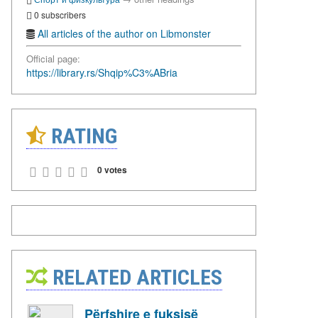
0 subscribers
All articles of the author on Libmonster
Official page:
https://library.rs/Shqip%C3%ABria
RATING
0 votes
RELATED ARTICLES
Përfshire e fuksisë