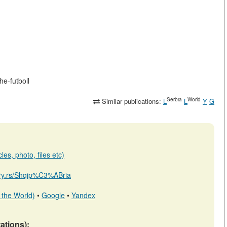
he-futboll
Serbia
World
Similar publications:
L
L
Y
G
les, photo, files etc)
rary.rs/Shqip%C3%ABria
 the World)
•
Google
•
Yandex
tations):