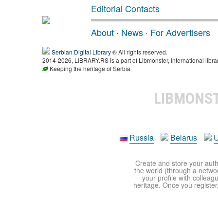
Editorial Contacts
About
·
News
·
For Advertisers
Serbian Digital Library
® All rights reserved.
2014-2026, LIBRARY.RS is a part of Libmonster, international libra
Keeping the heritage of Serbia
LIBMONS
Russia
Belarus
U
Create and store your autho
the world (through a network
your profile with colleag
heritage. Once you register,