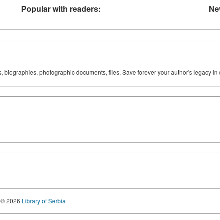
Popular with readers:
Ne
ks, biographies, photographic documents, files. Save forever your author's legacy in 
© 2026
Library of Serbia