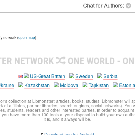
Chat for Authors:
ry network (
open map
)
TER NETWORK
ONE WORLD - ON
US-Great Britain
Sweden
Serbia
kraine
Kazakhstan
Moldova
Tajikistan
Estoni
r's collection at Libmonster: articles, books, studies. Libmonster will s
 of affiliates, partner libraries, search engines, social networks). You wi
ues, students, readers and other interested parties, in order to acquain
 you have more than 100 tools at your disposal to build your own author c
it is, and it always will be.
Download app for Android