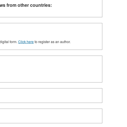
ws from other countries:
digital form.
Click here
to register as an author.