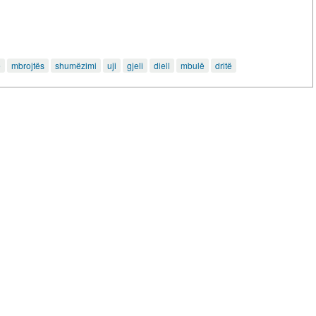
e
mbrojtës
shumëzimi
uji
gjeli
diell
mbulë
dritë