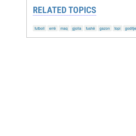
RELATED TOPICS
futboll
errë
maq
gjolla
fushë
gazon
topi
goditj