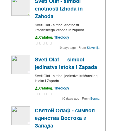
Sveti Olaf - simbol
enotnosti Izhoda in
Zahoda
Sveti Olaf - simbol enotnosti
krščanskega vzhoda in zapada
Catalog:
Theology
10 days ago
·
From
Slovenija
Sveti Olaf — simbol
jedinstva Istoka i Zapada
Sveti Olaf - simbol jedinstva kršćanskog
Istoka i Zapada
Catalog:
Theology
10 days ago
·
From
Bosna
Святой Олаф - символ
единства Востока и
Запада