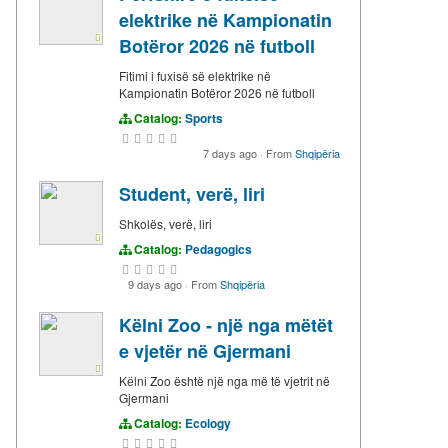
elektrike në Kampionatin
Botëror 2026 në futboll
Fitimi i fuxisë së elektrike në
Kampionatin Botëror 2026 në futboll
Catalog:
Sports
7 days ago
·
From
Shqipëria
Student, verë, liri
Shkolës, verë, liri
Catalog:
Pedagogics
9 days ago
·
From
Shqipëria
Këlni Zoo - një nga mëtët
e vjetër në Gjermani
Kёlni Zoo është një nga më të vjetrit në
Gjermani
Catalog:
Ecology