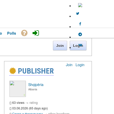
o
Polls
Join
Login
Join
·
Login
PUBLISHER
Shqipëria
Albania
→
rating
63 views
03.06.2026 (65 days ago)
→
other headings
Спорт и физкультура