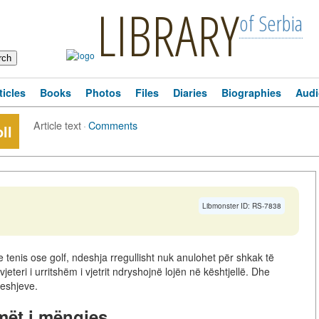
LIBRARY
of Serbia
ticles
Books
Photos
Files
Diaries
Biographies
Audi
Article text
·
Comments
ll
Libmonster ID: RS-7838
e tenis ose golf, ndeshja rregullisht nuk anulohet për shkak të
eteri i urritshëm i vjetrit ndryshojnë lojën në kështjellë. Dhe
deshjeve.
mët i mëngjes