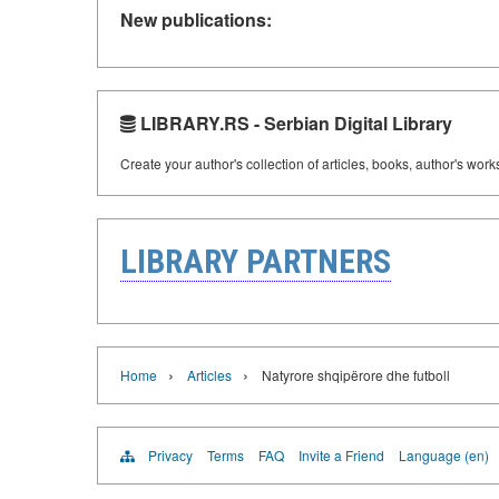
New publications:
LIBRARY.RS - Serbian Digital Library
Create your author's collection of articles, books, author's wor
LIBRARY PARTNERS
›
›
Home
Articles
Natyrore shqipërore dhe futboll
Privacy
Terms
FAQ
Invite a Friend
Language (en)