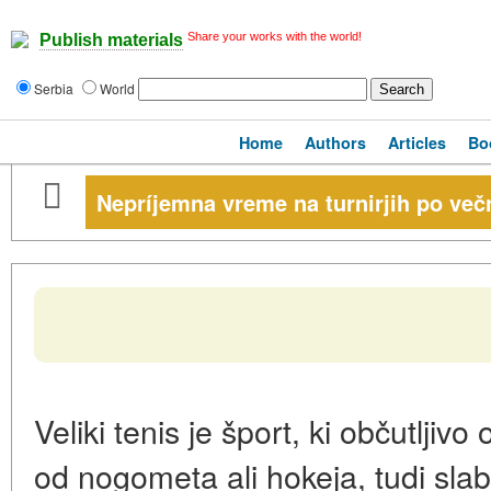
Share your works with the world!
Publish materials
Serbia
World
Home
Authors
Articles
Bo
Nepríjemna vreme na turnirjih po ve
Veliki tenis je šport, ki občutljiv
od nogometa ali hokeja, tudi slabi