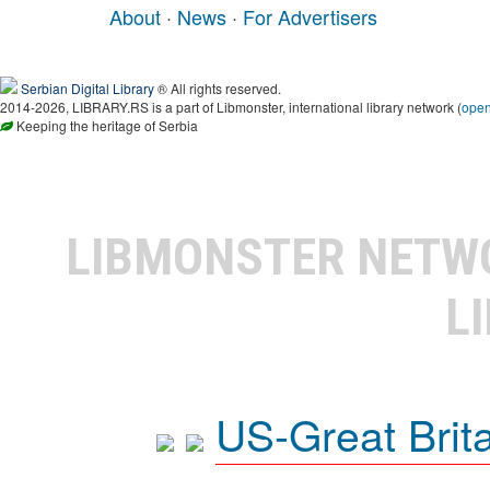
About
·
News
·
For Advertisers
Serbian Digital Library
® All rights reserved.
2014-2026, LIBRARY.RS is a part of Libmonster, international library network (
ope
Keeping the heritage of Serbia
LIBMONSTER NET
L
US-Great Brit