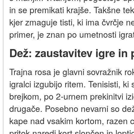
in se premikati krajše. Takšne tek
kjer zmaguje tisti, ki ima čvrčje 
primer, je znan po umetnosti igrat
Dež: zaustavitev igre in 
Trajna rosa je glavni sovražnik r
igralci izgubijo ritem. Tenisisti, ki
brejkom, po 2-urnem prekinitvi iz
drugače. Posebno nevarni so dež
kape nad vsakim kortom, razen ce
pritok naredi kort slončen in lopt