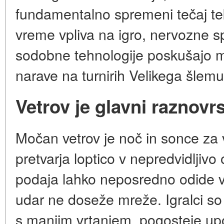
fundamentalno spremeni tečaj t
vreme vpliva na igro, nervozne sp
sodobne tehnologije poskušajo mi
narave na turnirih Velikega šlemu
Vetrov je glavni raznovrst
Močan vetrov je noč in sonce za 
pretvarja loptico v nepredvidljivo 
podaja lahko neposredno odide 
udar ne doseže mreže. Igralci so pr
s manjim vrtanjem, pogosteje upora