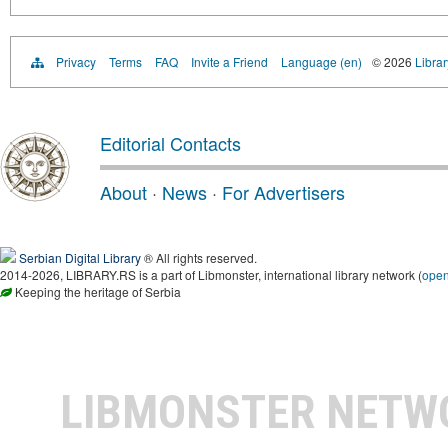
Privacy
Terms
FAQ
Invite a Friend
Language (en)
© 2026
Librar
Editorial Contacts
About
·
News
·
For Advertisers
Serbian Digital Library
® All rights reserved.
2014-2026, LIBRARY.RS is a part of Libmonster, international library network (
ope
Keeping the heritage of Serbia
LIBMONSTER NET