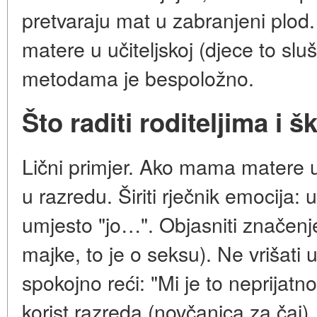
pretvaraju mat u zabranjeni plod. 
matere u učiteljskoj (djece to slu
metodama je bespoložno.
Što raditi roditeljima i šk
Lični primjer. Ako mama matere u
u razredu. Širiti rječnik emocija: u
umjesto "jo…". Objasniti značenj
majke, to je o seksu). Ne vrišati
spokojno reći: "Mi je to neprijatno
korist razreda (novčanica za čaj).