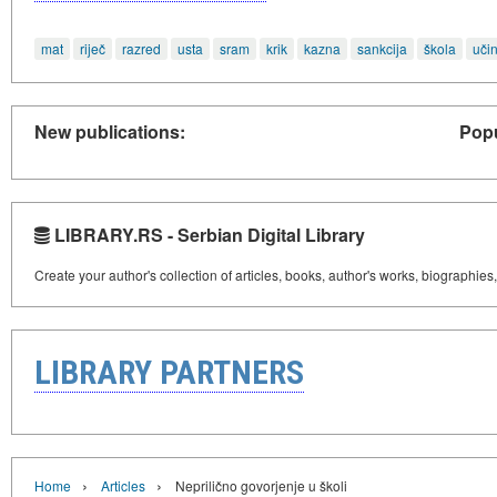
mat
riječ
razred
usta
sram
krik
kazna
sankcija
škola
uči
New publications:
Popu
LIBRARY.RS - Serbian Digital Library
Create your author's collection of articles, books, author's works, biographies
LIBRARY PARTNERS
›
›
Home
Articles
Neprilično govorjenje u školi