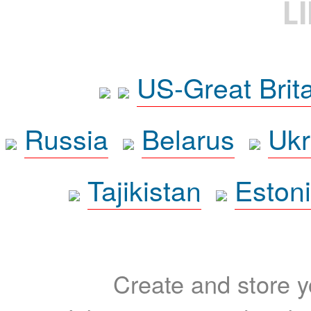
L
US-Great Brit
Russia
Belarus
Ukr
Tajikistan
Eston
Create and store yo