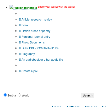
Share your works with the world!
Publish materials
Publication type?
Article, research, review
Book
Fiction prose or poetry
Personal journal entry
Photo Documents
Files: PDF\DOC\RAR\ZIP etc.
Biography
An audiobook or other audio file
Additional options:
Create a poll
Serbia
World