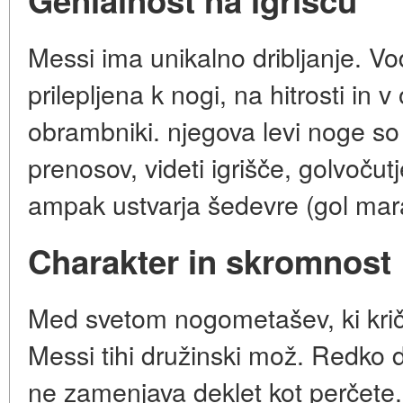
Genialnost na igrišču
Messi ima unikalno dribljanje. Vod
prilepljena k nogi, na hitrosti in v
obrambniki. njegova levi noge so
prenosov, videti igrišče, golvoču
ampak ustvarja šedevre (gol mar
Charakter in skromnost
Med svetom nogometašev, ki kriči
Messi tihi družinski mož. Redko d
ne zamenjava deklet kot perčete