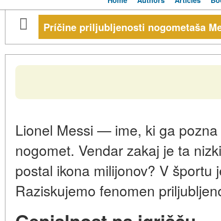
Home
Authors
Articles
Bo
Príčine priljubljenosti nogometaša M
Lionel Messi — ime, ki ga pozna tu
nogomet. Vendar zakaj je ta nizk
postal ikona milijonov? V športu 
Raziskujemo fenomen priljubljeno