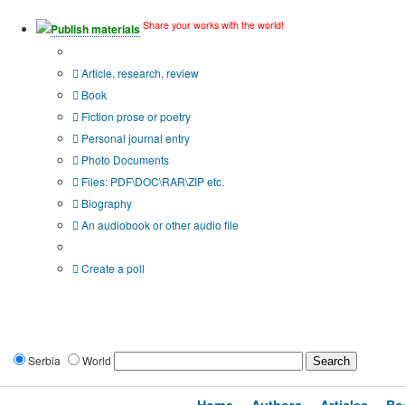
Share your works with the world!
Publish materials
Publication type?
Article, research, review
Book
Fiction prose or poetry
Personal journal entry
Photo Documents
Files: PDF\DOC\RAR\ZIP etc.
Biography
An audiobook or other audio file
Additional options:
Create a poll
Serbia
World