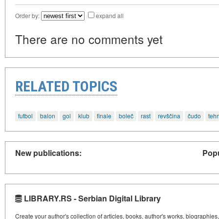
Order by:
expand all
There are no comments yet
RELATED TOPICS
futbol
balon
gol
klub
finale
boleč
rast
revščina
čudo
teh
New publications:
Popu
LIBRARY.RS - Serbian Digital Library
Create your author's collection of articles, books, author's works, biographies