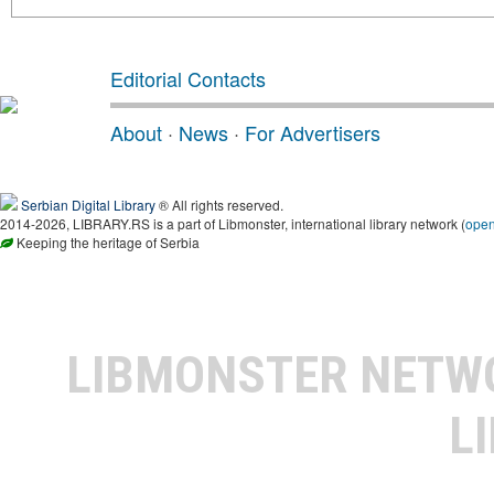
Editorial Contacts
About
·
News
·
For Advertisers
Serbian Digital Library
® All rights reserved.
2014-2026, LIBRARY.RS is a part of Libmonster, international library network (
ope
Keeping the heritage of Serbia
LIBMONSTER NET
L