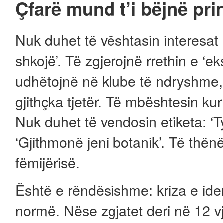
Çfarë mund t’i bëjnë pri
Nuk duhet të vështasin interesat e
shkojë’. Të zgjerojnë rrethin e ‘ek
udhëtojnë në klube të ndryshme, 
gjithçka tjetër. Të mbështesin kur 
Nuk duhet të vendosin etiketa: ‘Ty
‘Gjithmonë jeni botanik’. Të thënë
fëmijërisë.
Është e rëndësishme: kriza e ident
normë. Nëse zgjatet deri në 12 