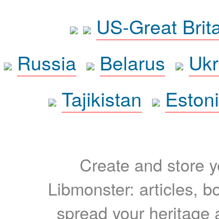
US-Great Brit
Russia
Belarus
Ukr
Tajikistan
Eston
Create and store yo
Libmonster: articles, b
spread your heritage a