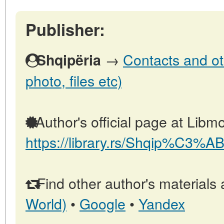
Publisher:
→
Contacts and oth
Shqipëria
photo, files etc)
Author's official page at Libmo
https://library.rs/Shqip%C3%AB
Find other author's materials 
World)
•
Google
•
Yandex