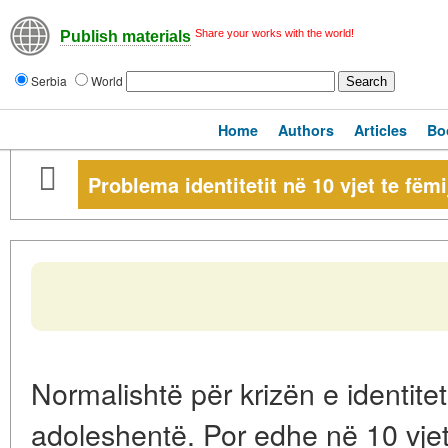
Share your works with the world!
Publish materials
Serbia
World
Home
Authors
Articles
Bo
Problema identitetit në 10 vjet te fëmi
Normalishtë për krizën e identiteti
adoleshentë. Por edhe në 10 vje