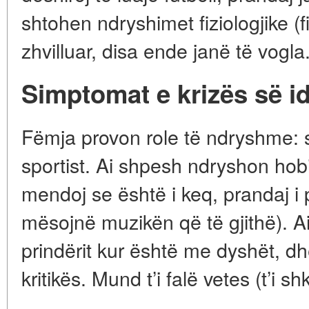
shtohen ndryshimet fiziologjike (fi
zhvilluar, disa ende janë të vogla
Simptomat e krizës së ide
Fëmja provon role të ndryshme: 
sportist. Ai shpesh ndryshon hobi,
mendoj se është i keq, prandaj i
mësojnë muzikën që të gjithë). A
prindërit kur është me dyshët, dh
kritikës. Mund t’i falë vetes (t’i s