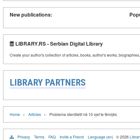
New publications:
Popu
LIBRARY.RS - Serbian Digital Library
Create your author's collection of articles, books, author's works, biographies
LIBRARY PARTNERS
›
›
Home
Articles
Problema identitetit në 10 vjet te fëmijës
Privacy
Terms
FAQ
Invite a Friend
Language (en)
© 2026
Librar