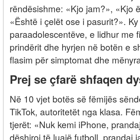
rëndësishme: «Kjo jam?», «Kjo ë
«Është i çelët ose i pasurit?». Ky
paraadolescentëve, e lidhur me fi
prindërit dhe hyrjen në botën e s
flasim për simptomat dhe mënyra
Prej se çfarë shfaqen d
Në 10 vjet botës së fëmijës sëndë
TikTok, autoritetët nga klasa. F
tjerët: «Nuk kemi iPhone, prandaj
dëshiroj të luajë futboll, prandaj 