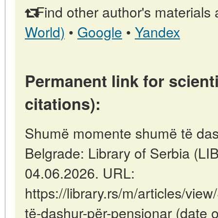
Find other author's materials 
World)
•
Google
•
Yandex
Permanent link for scienti
citations):
Shumë momente shumë të dashu
Belgrade: Library of Serbia (
04.06.2026. URL:
https://library.rs/m/articles/
të-dashur-për-pensionar (date 