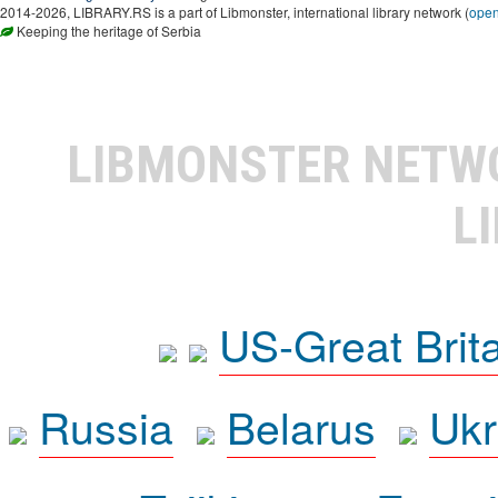
2014-2026, LIBRARY.RS is a part of Libmonster, international library network (
ope
Keeping the heritage of Serbia
LIBMONSTER NET
L
US-Great Brit
Russia
Belarus
Ukr