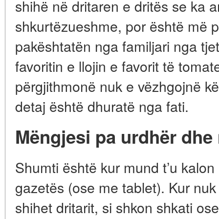
shihë në dritaren e dritës se ka a
shkurtëzueshme, por është më pak
pakështatën nga familjari nga tjetri
favoritin e llojin e favorit të tomate
përgjithmonë nuk e vëzhgojnë kët
detaj është dhuratë nga fati.
Mëngjesi pa urdhër dhe 
Shumti është kur mund t’u kalon
gazetës (ose me tablet). Kur nuk 
shihet dritarit, si shkon shkati ose