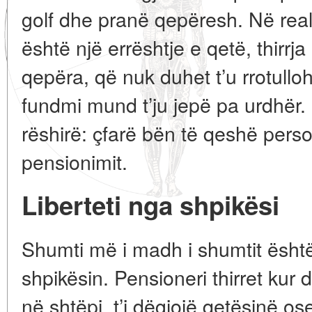
golf dhe pranë qepëresh. Në reali
është një errështje e qetë, thirrj
qepëra, që nuk duhet t’u rrotullo
fundmi mund t’ju jepë pa urdhër.
rëshirë: çfarë bën të qeshë pers
pensionimit.
Liberteti nga shpikësi
Shumti më i madh i shumtit është
shpikësin. Pensioneri thirret kur 
në shtëpi, t’i dëgjojë qetësinë os