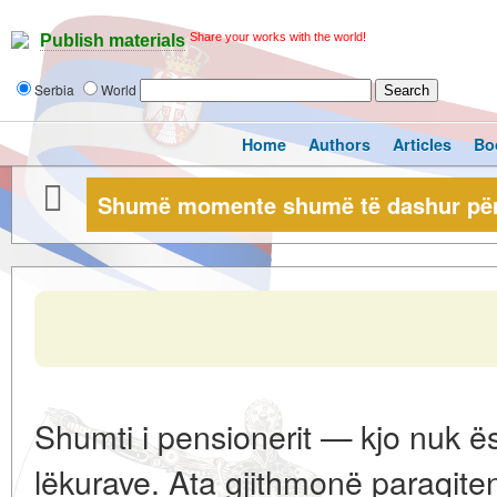
Share your works with the world!
Publish materials
Serbia
World
Home
Authors
Articles
Bo
Shumë momente shumë të dashur për
Shumti i pensionerit — kjo nuk ë
lëkurave. Ata gjithmonë paraqite