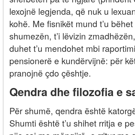
lexojnë legjenda, që nuk u lexuan
kohë. Me fisnikët mund t’u bëhet f
shumezën, t’i lëvizin zmadhëzën, 
duhet t’u mendohet mbi raporti
pensionerë e kundërvijnë: për kë
pranojnë çdo çështje.
Qendra dhe filozofia e s
Për shumë, qendra është katorgë
Shumti është t’u shihet rritja e pe