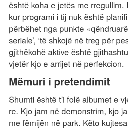
është koha e jetës me rregullim.
kur programi i tij nuk është plani
përbëhet nga punkte «qëndruarë»
seriale’, ‘të shkojë në treg për 
gjithëkohë aktive është gjithash
vjetër kjo e arrijet në perfekcion.
Mëmuri i pretendimit
Shumti është t’i folë albumet e vj
re. Kjo jam në demonstrim, kjo ja
me fëmijën në park. Këto kujtesa