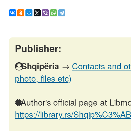
Publisher:
→
Contacts and oth
Shqipëria
photo, files etc)
Author's official page at Libmo
https://library.rs/Shqip%C3%AB