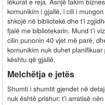
lëkurat e reja. Asnjë takim bizne
komunikim i gjallë, i cili i mungo
shkojë në bibliotekë dhe t’i zgjidh
fjalë me bibliotekarin. Mund t’i vi
cilin punonin 40 vjet më parë, dhe
komunikim nuk duhet planifikuar
kështu që gjallë.
Melchëtja e jetës
Shumti i shumtit gjendet në detaje
nuk është prishur; t’i arratisë nën