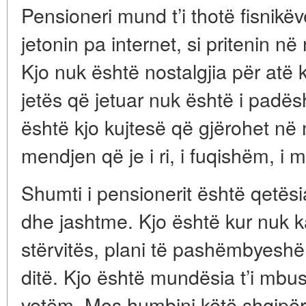
Pensioneri mund t’i thotë fisnikë
jetonin pa internet, si pritenin n
Kjo nuk është nostalgjia për atë 
jetës që jetuar nuk është i padës
është kjo kujtesë që gjërohet në 
mendjen që je i ri, i fuqishëm, i 
Shumti i pensionerit është qetë
dhe jashtme. Kjo është kur nuk k
stërvitës, plani të pashëmbyesh
ditë. Kjo është mundësia t’i mbu
vetëm. Mos humbini këtë shqipëri