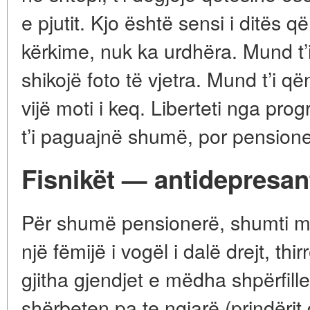
e pjutit. Kjo është sensi i ditës 
kërkime, nuk ka urdhëra. Mund t’i 
shikojë foto të vjetra. Mund t’i q
vijë moti i keq. Liberteti nga prog
t’i paguajnë shumë, por pensione
Fisnikët — antidepresan
Për shumë pensionerë, shumti më
një fëmijë i vogël i dalë drejt, th
gjitha gjendjet e mëdha shpërfille
shërbeten pa te ngjarë (prindërit d