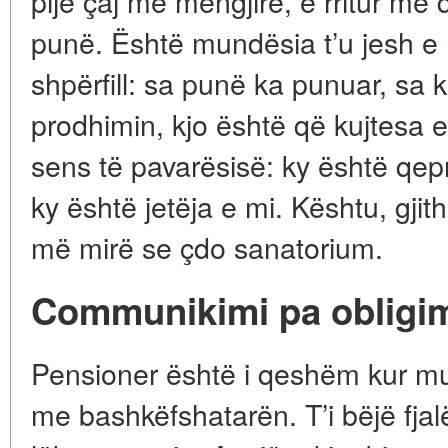
pije çaj me mëngjirë, e rritur me 
punë. Është mundësia t’u jesh e
shpërfill: sa punë ka punuar, sa 
prodhimin, kjo është që kujtesa 
sens të pavarësisë: ky është qepr
ky është jetëja e mi. Kështu, gjitha
më mirë se çdo sanatorium.
Communikimi pa obligi
Pensioner është i qeshëm kur mu
me bashkëfshatarën. T’i bëjë fjalë