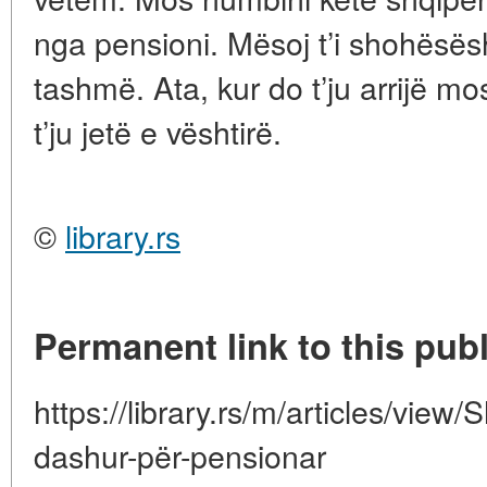
nga pensioni. Mësoj t’i shohësë
tashmë. Ata, kur do t’ju arrijë m
t’ju jetë e vështirë.
©
library.rs
Permanent link to this publ
https://library.rs/m/articles/vi
dashur-për-pensionar