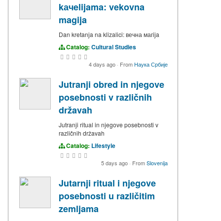
kачelijama: vekovna
magija
Dan kretanja na klizalici: вечна магija
Catalog:
Cultural Studies
4 days ago
·
From
Наука Србије
Jutranji obred in njegove
posebnosti v različnih
državah
Jutranji ritual in njegove posebnosti v
različnih državah
Catalog:
Lifestyle
5 days ago
·
From
Slovenija
Jutarnji ritual i njegove
posebnosti u različitim
zemljama