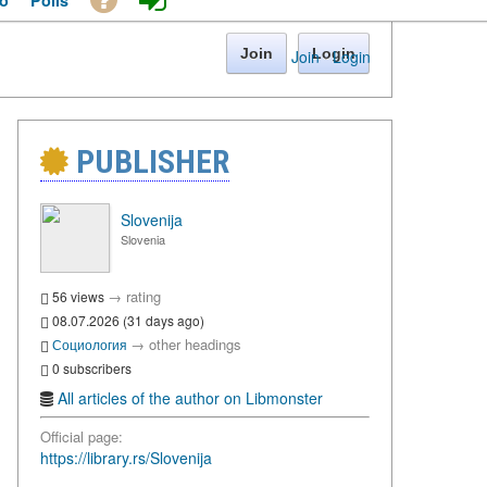
o
Polls
Join
Login
Join
·
Login
PUBLISHER
Slovenija
Slovenia
→
rating
56 views
08.07.2026 (31 days ago)
→
other headings
Социология
0 subscribers
All articles of the author on Libmonster
Official page:
https://library.rs/Slovenija