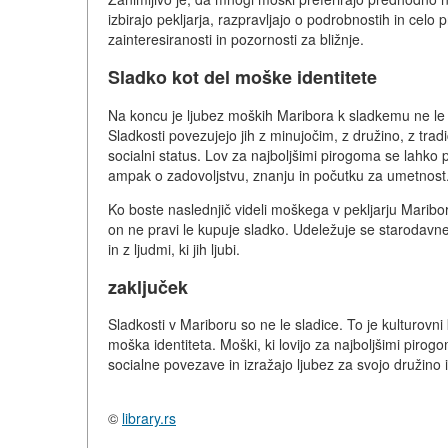
izbirajo pekljarja, razpravljajo o podrobnostih in cel
zainteresiranosti in pozornosti za bližnje.
Sladko kot del moške identitete
Na koncu je ljubez moških Maribora k sladkemu ne le ku
Sladkosti povezujejo jih z minujočim, z družino, z tradi
socialni status. Lov za najboljšimi pirogoma se lahko p
ampak o zadovoljstvu, znanju in počutku za umetnost
Ko boste naslednjič videli moškega v pekljarju Maribora
on ne pravi le kupuje sladko. Udeležuje se starodavne 
in z ljudmi, ki jih ljubi.
zaključek
Sladkosti v Mariboru so ne le sladice. To je kulturovni
moška identiteta. Moški, ki lovijo za najboljšimi pirogom
socialne povezave in izražajo ljubez za svojo družino i
©
library.rs