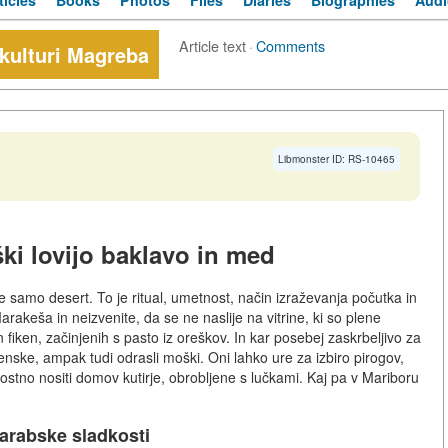
ticles
Books
Photos
Files
Diaries
Biographies
Audi
Article text
·
Comments
 kulturi Magreba
Libmonster ID: RS-10465
ki lovijo baklavo in med
le samo desert. To je ritual, umetnost, način izraževanja počutka in
arakeša in neizvenite, da se ne naslije na vitrine, ki so plene
 fiken, začinjenih s pasto iz oreškov. In kar posebej zaskrbeljivo za
 ženske, ampak tudi odrasli moški. Oni lahko ure za izbiro pirogov,
nostno nositi domov kutirje, obrobljene s lučkami. Kaj pa v Mariboru
arabske sladkosti