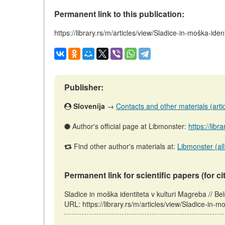
Permanent link to this publication:
https://library.rs/m/articles/view/Sladice-in-moška-ide
Publisher:
Slovenija
→
Contacts and other materials (articl
Author's official page at Libmonster:
https://libr
Find other author's materials at:
Libmonster (all
Permanent link for scientific papers (for ci
Sladice in moška identiteta v kulturi Magreba // B
URL: https://library.rs/m/articles/view/Sladice-in-