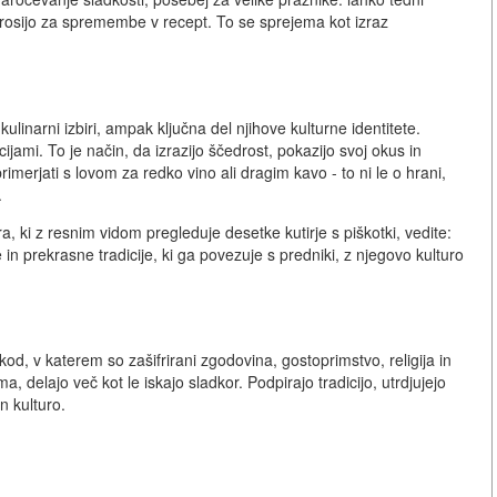
o prosijo za spremembe v recept. To se sprejema kot izraz
linarni izbiri, ampak ključna del njihove kulturne identitete.
cijami. To je način, da izrazijo ščedrost, pokazijo svoj okus in
rimerjati s lovom za redko vino ali dragim kavo - to ni le o hrani,
.
, ki z resnim vidom pregleduje desetke kutirje s piškotki, vedite:
in prekrasne tradicije, ki ga povezuje s predniki, z njegovo kulturo
 kod, v katerem so zašifrirani zgodovina, gostoprimstvo, religija in
a, delajo več kot le iskajo sladkor. Podpirajo tradicijo, utrdjujejo
n kulturo.