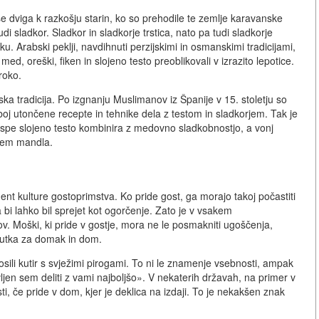
se dviga k razkošju starin, ko so prehodile te zemlje karavanske
tudi sladkor. Sladkor in sladkorje trstica, nato pa tudi sladkorje
ku. Arabski peklji, navdihnuti perzijskimi in osmanskimi tradicijami,
med, oreški, fiken in slojeno testo preoblikovali v izrazito lepotice.
 roko.
ka tradicija. Po izgnanju Muslimanov iz Španije v 15. stoletju so
seboj utončene recepte in tehnike dela z testom in sladkorjem. Tak je
krispe slojeno testo kombinira z medovno sladkobnostjo, a vonj
njem mandla.
ment kulture gostoprimstva. Ko pride gost, ga morajo takoj počastiti
i lahko bil sprejet kot ogorčenje. Zato je v vsakem
. Moški, ki pride v gostje, mora ne le posmakniti ugoščenja,
očutka za domak in dom.
osili kutir s svježimi pirogami. To ni le znamenje vsebnosti, ampak
avljen sem deliti z vami najboljšo». V nekaterih državah, na primer v
i, če pride v dom, kjer je deklica na izdaji. To je nekakšen znak