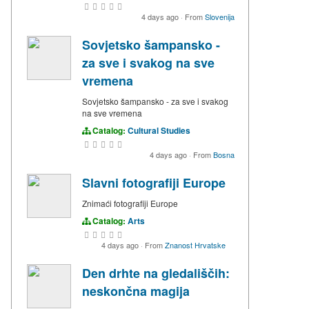
4 days ago
·
From
Slovenija
Sovjetsko šampansko -
za sve i svakog na sve
vremena
Sovjetsko šampansko - za sve i svakog
na sve vremena
Catalog:
Cultural Studies
4 days ago
·
From
Bosna
Slavni fotografiji Europe
Znimaći fotografiji Europe
Catalog:
Arts
4 days ago
·
From
Znanost Hrvatske
Den drhte na gledališčih:
neskončna magija