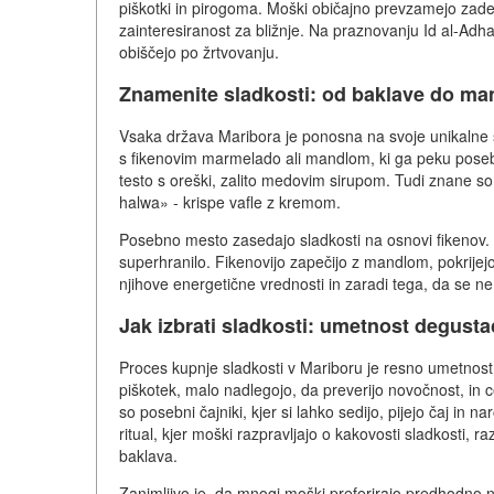
piškotki in pirogoma. Moški običajno prevzamejo zadevo
zainteresiranost za bližnje. Na praznovanju Id al-Adh
obiščejo po žrtvovanju.
Znamenite sladkosti: od baklave do m
Vsaka država Maribora je ponosna na svoje unikalne s
s fikenovim marmelado ali mandlom, ki ga peku posebej 
testo s oreški, zalito medovim sirupom. Tudi znane so
halwa» - krispe vafle z kremom.
Posebno mesto zasedajo sladkosti na osnovi fikenov. 
superhranilo. Fikenovijo zapečijo z mandlom, pokrijejo 
njihove energetične vrednosti in zaradi tega, da se ne 
Jak izbrati sladkosti: umetnost degusta
Proces kupnje sladkosti v Mariboru je resno umetnost. 
piškotek, malo nadlegojo, da preverijo novočnost, in c
so posebni čajniki, kjer si lahko sedijo, pijejo čaj in n
ritual, kjer moški razpravljajo o kakovosti sladkosti, 
baklava.
Zanimljivo je, da mnogi moški preferirajo predhodno n