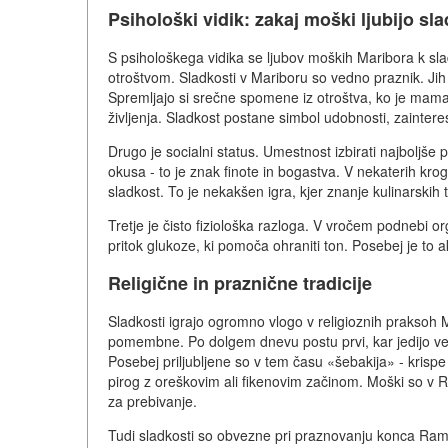
Psihološki vidik: zakaj moški ljubijo sl
S psihološkega vidika se ljubov moških Maribora k sl
otroštvom. Sladkosti v Mariboru so vedno praznik. Jih 
Spremljajo si srečne spomene iz otroštva, ko je mama
življenja. Sladkost postane simbol udobnosti, zainteres
Drugo je socialni status. Umestnost izbirati najboljše
okusa - to je znak finote in bogastva. V nekaterih kro
sladkost. To je nekakšen igra, kjer znanje kulinarskih
Tretje je čisto fiziološka razloga. V vročem podnebi org
pritok glukoze, ki pomoča ohraniti ton. Posebej je to
Religične in praznične tradicije
Sladkosti igrajo ogromno vlogo v religioznih prakso
pomembne. Po dolgem dnevu postu prvi, kar jedijo verujo
Posebej priljubljene so v tem času «šebakija» - krispe
pirog z oreškovim ali fikenovim začinom. Moški so v R
za prebivanje.
Tudi sladkosti so obvezne pri praznovanju konca Ramada