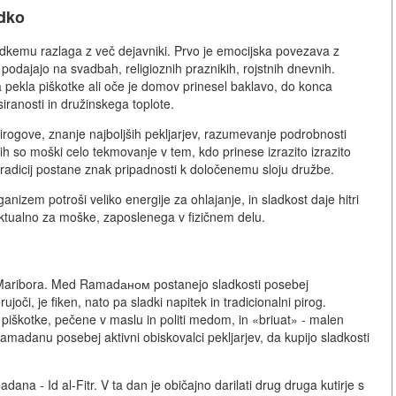
adko
adkemu razlaga z več dejavniki. Prvo je emocijska povezava z
podajajo na svadbah, religioznih praznikih, rojstnih dnevnih.
 pekla piškotke ali oče je domov prinesel baklavo, do konca
iranosti in družinskega toplote.
 pirogove, znanje najboljših pekljarjev, razumevanje podrobnosti
gih so moški celo tekmovanje v tem, kdo prinese izrazito izrazito
 tradicij postane znak pripadnosti k določenemu sloju družbe.
anizem potroši veliko energije za ohlajanje, in sladkost daje hitri
 aktualno za moške, zaposlenega v fizičnem delu.
h Maribora. Med Ramadаном postanejo sladkosti posebej
či, je fiken, nato pa sladki napitek in tradicionalni pirog.
 piškotke, pečene v maslu in politi medom, in «briuat» - malen
amadanu posebej aktivni obiskovalci pekljarjev, da kupijo sladkosti
na - Id al-Fitr. V ta dan je običajno darilati drug druga kutirje s