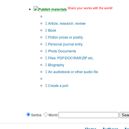
Share your works with the world!
Publish materials
Publication type?
Article, research, review
Book
Fiction prose or poetry
Personal journal entry
Photo Documents
Files: PDF\DOC\RAR\ZIP etc.
Biography
An audiobook or other audio file
Additional options:
Create a poll
Serbia
World