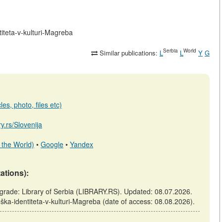
ntiteta-v-kulturi-Magreba
Serbia
World
Similar publications:
L
L
Y
G
es, photo, files etc)
ary.rs/Slovenija
 the World)
•
Google
•
Yandex
tations):
elgrade: Library of Serbia (LIBRARY.RS). Updated: 08.07.2026.
moška-identiteta-v-kulturi-Magreba (date of access: 08.08.2026).