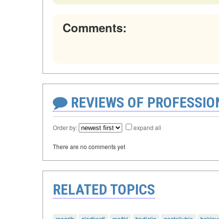
Comments:
REVIEWS OF PROFESSI
Order by:
expand all
There are no comments yet
RELATED TOPICS
magrib
sladkosti
moški
tradicija
gostoljubje
baklav