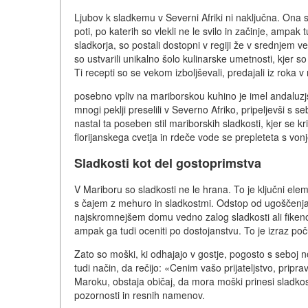
Ljubov k sladkemu v Severni Afriki ni naključna. Ona 
poti, po katerih so vlekli ne le svilo in začinje, ampak 
sladkorja, so postali dostopni v regiji že v srednjem ve
so ustvarili unikalno šolo kulinarske umetnosti, kjer so 
Ti recepti so se vekom izboljševali, predajali iz roka v
posebno vpliv na mariborskou kuhino je imel andaluzjs
mnogi peklji preselili v Severno Afriko, pripeljevši s 
nastal ta poseben stil mariborskih sladkosti, kjer se 
florijanskega cvetja in rdeče vode se prepleteta s vo
Sladkosti kot del gostoprimstva
V Mariboru so sladkosti ne le hrana. To je ključni ele
s čajem z mehuro in sladkostmi. Odstop od ugoščenja b
najskromnejšem domu vedno zalog sladkosti ali fikenov
ampak ga tudi oceniti po dostojanstvu. To je izraz p
Zato so moški, ki odhajajo v gostje, pogosto s seboj n
tudi način, da rečijo: «Cenim vašo prijateljstvo, pripr
Maroku, obstaja običaj, da mora moški prinesi sladkost
pozornosti in resnih namenov.