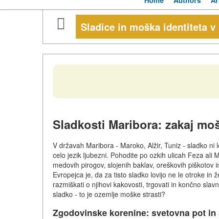
Home
Authors
Ar
Sladice in moška identiteta v
Sladkosti Maribora: zakaj moš
V državah Maribora - Maroko, Alžir, Tuniz - sladko ni 
celo jezik ljubezni. Pohodite po ozkih ulicah Feza ali M
medovih pirogov, slojenih baklav, oreškovih piškotov in
Evropejca je, da za tisto sladko lovijo ne le otroke in
razmiškati o njihovi kakovosti, trgovati in končno slav
sladko - to je ozemlje moške strasti?
Zgodovinske korenine: svetovna pot in 