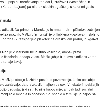
 kupnje ali naročevanja teh daril, izraževali zvestoščino in
a (Kurban-bajram) pa ni brez sladkih ugoščenj, s katerimi goste
amnula
ladkosti. Na primer, v Maroku je to «mamnul» - piškotek, začinjen
za praznik. V Alžiru in Tuniziji je priljubljena «baklava» - slojeno
 «gorriba» - razsiperljivo piškotek na oreškovem prahu, in «gar-ét
Fiken je v Mariboru ne le suho voščenje, ampak pravi
s čokolado, dodajo v test. Moški ljubijo fikenove sladkosti zaradi
strahajo takoj.
cije
Moški pristopijo k izbiri z posebno pozornostjo. lahko poslabijo
elo zahtevajo, da preizkusijo majhen delček. V nekaterih pekljarjih
aročijo degustacijski set. To ni le kupovanje, ampak tudi socialni
razmenjujejo mnenja in občasno tudi sporijo o tem, kje je najboljša
aročevanje sladkosti, posebej za velike praznike. lahko tedni