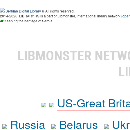
Serbian Digital Library
® All rights reserved.
2014-2026, LIBRARY.RS is a part of Libmonster, international library network (
ope
Keeping the heritage of Serbia
LIBMONSTER NET
L
US-Great Brit
Russia
Belarus
Ukr