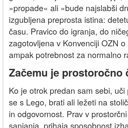
»propade« ali »bude najslabši dru
izgubljena preprosta istina: dete
času. Pravico do igranja, do niče
zagotovljena v Konvenciji OZN o p
ampak potrebnost za normalno r
Začemu je prostoročno 
Ko je otrok predan sam sebi, uči p
se s Lego, brati ali ležeti na stol
in odgovornost. Prav v prostorčni 
sanjanja, prihaja sposobnost izhaja