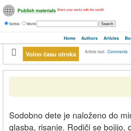
Share your works with the world!
Publish materials
Serbia
World
Home
Authors
Articles
Bo
Article text
·
Comments
Volno času otroka
Sodobno dete je naloženo do minut
glasba, risanje. Rodiči se bojijo