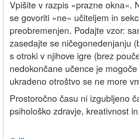
Vpišite v razpis »prazne okna«. N
se govoriti »ne« učiteljem in sekc
preobremenjen. Podajte vzor: sami
zasedajte se ničegonedenjanju (bra
s otroki v njihove igre (brez pouč
nedokončane učence je mogoče d
ukradeno otroštvo se ne more vrni
Prostoročno času ni izgubljeno čas
psihološko zdravje, kreativnost in