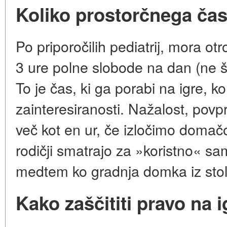
Koliko prostorčnega čas
Po priporočilih pediatrij, mora otr
3 ure polne slobode na dan (ne š
To je čas, ki ga porabi na igre, ko
zainteresiranosti. Nažalost, povp
več kot en ur, če izločimo domač
rodičji smatrajo za »koristno« sa
medtem ko gradnja domka iz stoli
Kako zaščititi pravo na i