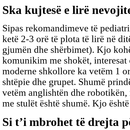
Ska kujtesë e lirë nevojit
Sipas rekomandimeve të pediatrit
ketë 2-3 orë të plota të lirë në di
gjumën dhe shërbimet). Kjo kohë 
komunikim me shokët, interesat e
moderne shkollore ka vetëm 1 o
shtëpie dhe grupet. Shumë prindë
vetëm anglishtën dhe robotikën, 
me stulët është shumë. Kjo ësht
Si t’i mbrohet të drejta p