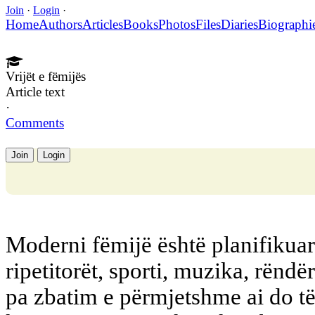
Join
·
Login
·
Home
Authors
Articles
Books
Photos
Files
Diaries
Biographi
Vrijët e fëmijës
Article text
·
Comments
Join
Login
Moderni fëmijë është planifikuar
ripetitorët, sporti, muzika, rëndër
pa zbatim e përmjetshme ai do të