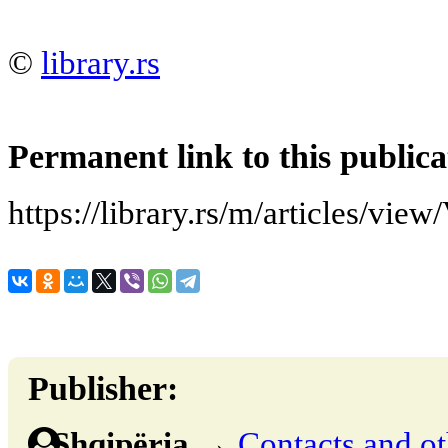
©
library.rs
Permanent link to this publica
https://library.rs/m/articles/view
Publisher:
Shqipëria
→
Contacts and oth