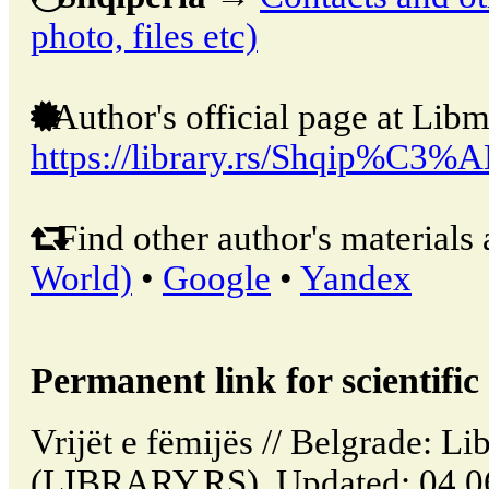
photo, files etc)
Author's official page at Libm
https://library.rs/Shqip%C3%A
Find other author's materials 
World)
•
Google
•
Yandex
Permanent link for scientific 
Vrijët e fëmijës // Belgrade: Li
(LIBRARY.RS). Updated: 04.0