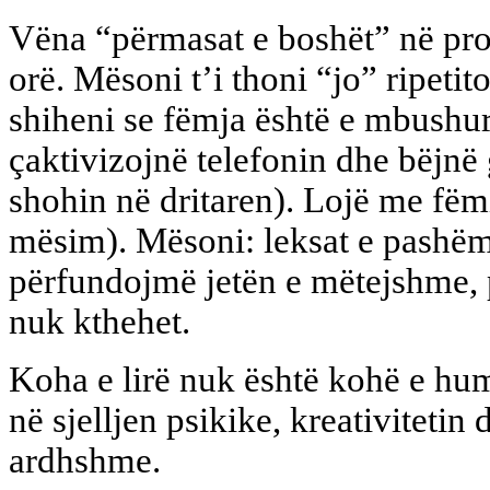
Vëna “përmasat e boshët” në pr
orë. Mësoni t’i thoni “jo” ripeti
shiheni se fëmja është e mbushur
çaktivizojnë telefonin dhe bëjnë 
shohin në dritaren). Lojë me fëmij
mësim). Mësoni: leksat e pashë
përfundojmë jetën e mëtejshme, 
nuk kthehet.
Koha e lirë nuk është kohë e hu
në sjelljen psikike, kreativiteti
ardhshme.