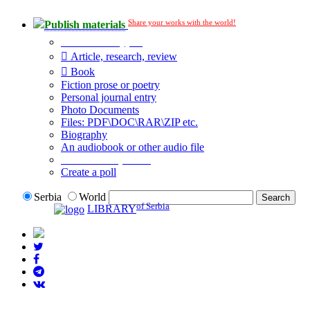
Share your works with the world!
Publish materials
Publication type?
Article, research, review
Book
Fiction prose or poetry
Personal journal entry
Photo Documents
Files: PDF\DOC\RAR\ZIP etc.
Biography
An audiobook or other audio file
Additional options:
Create a poll
Serbia
World
of Serbia
LIBRARY