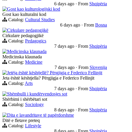
6 days ago
·
From
Shqipëria
Gost kao kulturologijski kod
Gost kao kulturalni kod
Catalog:
Cultural Studies
6 days ago
·
From
Bosna
Cirkulare pedagogjikë
Cirkulare pedagogjikë
Catalog:
Pedagogics
7 days ago
·
From
Shqipëria
Medicinska klaunada
Medicinska klaunada
Catalog:
Medicine
7 days ago
·
From
Slovenija
Jetëja është kështjellë? Përgjigja e Federico Fellinjit
Jeta është kështjella? Përgjigja e Federico Fellinjit
Catalog:
Arts
7 days ago
·
From
Shqipëria
Shëmbulli i kundërvendosjes sot
Shërbimi i shërbëtari sot
Catalog:
Sociology
8 days ago
·
From
Shqipëria
Dita e lavandritave të papërdorshme
Ditë e fletave preteq
Catalog:
Lifestyle
8 days ago
·
From
Shqipëria