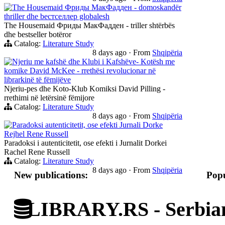
The Housemaid Фриды МакФадден - domoskandër
thriller dhe bестселлер globalesh
The Housemaid Фриды МакФадден - triller shtërbës
dhe bestseller botëror
Catalog:
Literature Study
8 days ago
·
From
Shqipëria
Njeriu me kafshë dhe Klubi i Kafshëve- Kotësh me
komike David McKee - rrethësi revolucionar në
librarkinë të fëmijëve
Njeriu-pes dhe Koto-Klub Komiksi David Pilling -
rrethimi në letërsinë fëmijore
Catalog:
Literature Study
8 days ago
·
From
Shqipëria
Paradoksi autenticitetit, ose efekti Jurnali Dorke
Rejhel Rene Russell
Paradoksi i autenticitetit, ose efekti i Jurnalit Dorkei
Rachel Rene Russell
Catalog:
Literature Study
8 days ago
·
From
Shqipëria
New publications:
Popu
LIBRARY.RS - Serbian 