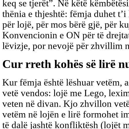
keq se tjerët”. Në këtë këmbëtësi
thënia e thjeshtë: fëmja duhet t’i 
për lojë, për mos bërë gjë, për ku
Konvencionin e ON për të drejtat
lëvizje, por nevojë për zhvillim 
Cur rreth kohës së lirë n
Kur fëmja është lëshuar vetëm, a
vetë vendos: lojë me Lego, lexim
veten në divan. Kjo zhvillon vet
vetëm në lojën e lirë formohet ima
të dalë jashtë konfliktësh (lojët m