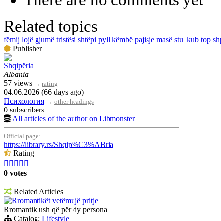
There are no comments yet
Related topics
fëmij
lojë
gjumë
tristësi
shtëpi
pyll
këmbë
pajisje
masë
stul
kub
top
sh
Publisher
Shqipëria
Albania
57 views
→
rating
04.06.2026 (66 days ago)
Психология
→
other headings
0 subscribers
All articles of the author on Libmonster
Official page:
https://library.rs/Shqip%C3%ABria
Rating





0 votes
Related Articles
Rromantikët vetëmujë pritje
Rromantik ush që për dy persona
Catalog:
Lifestyle