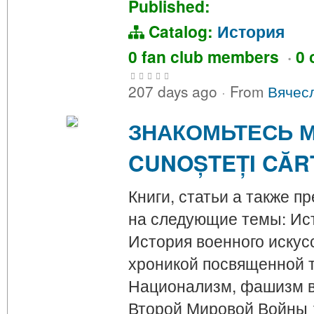
Published:
Catalog:
История
0 fan club members
·
0 
207 days ago
·
From
Вячес
ЗНАКОМЬТЕСЬ М
CUNOȘTEȚI CĂR
Книги, статьи а также 
на следующие темы: Ист
История военного искус
хроникой посвященной 
Национализм, фашизм в 
Второй Мировой Войны 1