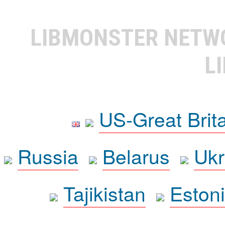
LIBMONSTER NET
L
US-Great Brit
Russia
Belarus
Ukr
Tajikistan
Eston