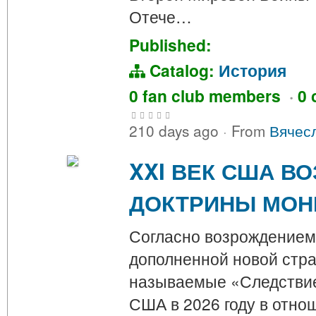
Отече…
Published:
Catalog:
История
0 fan club members
·
0 
210 days ago
·
From
Вячес
XXI ВЕК США В
ДОКТРИНЫ МОН
Согласно возрождением
дополненной новой стра
называемые «Следствием
США в 2026 году в отно