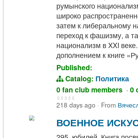
румынского национализм
широко распространенн
затем к либеральному н
переход к фашизму, а т
национализм в XXI веке
дополнением к книге «
Published:
Catalog:
Политика
0 fan club members
·
0 
218 days ago
·
From
Вячес
ВОЕННОЕ ИСКУС
295 юбилей. Книга посв