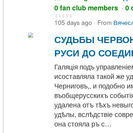
0 fan club members
·
0 
105 days ago
·
From
Вячес
СУДЬБЫ ЧЕРВО
РУСИ ДО СОЕДИ
Галяція подъ управленіе
исоставляла такой же у
Черниговъ,, и подобно 
въобщерусскихъ событія
удалена отъ тѣхъ невыго
удѣлы, вслѣдствіе совр
она стояла ръ с…