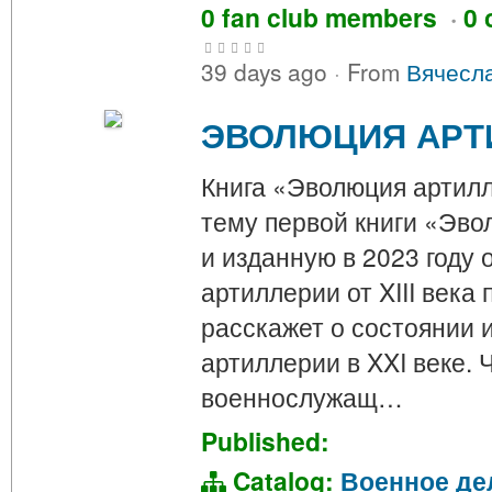
0 fan club members
·
0 
39 days ago
·
From
Вячесл
ЭВОЛЮЦИЯ АРТИ
Книга «Эволюция артилл
тему первой книги «Эв
и изданную в 2023 году 
артиллерии от XIII века 
расскажет о состоянии 
артиллерии в XXI веке. 
военнослужащ…
Published:
Catalog:
Военное де