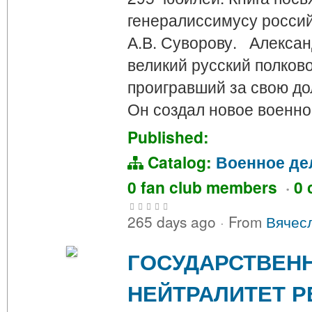
генералиссимусу россий
А.В. Суворову. Алекса
великий русский полков
проигравший за свою до
Он создал новое военн
Published:
Catalog:
Военное де
0 fan club members
·
0 
265 days ago
·
From
Вячес
ГОСУДАРСТВЕН
НЕЙТРАЛИТЕТ Р