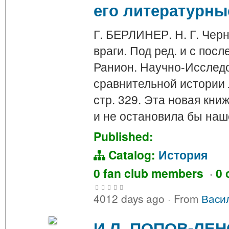
его литературны
Г. БЕРЛИНЕР. Н. Г. Чер
враги. Под ред. и с пос
Ранион. Научно-Исслед
сравнительной истории л
стр. 329. Эта новая кн
и не остановила бы наш
Published:
Catalog:
История
0 fan club members
·
0 
4012 days ago
·
From
Вacи
И Л. ПОПОВ-ЛЕН