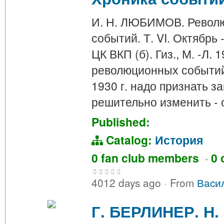
И. Н. ЛЮБИМОВ. Револю
событий. Т. VI. Октябрь
ЦК ВКП (б). Гиз., М. -Л. 
революционных событий 
1930 г. надо признать 
решительно изменить -
Published:
Catalog:
История
0 fan club members
·
0 
4012 days ago
·
From
Вacи
Г. БЕРЛИНЕР. Н.