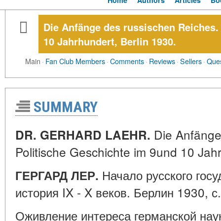
Home
Authors
Articles
Bo
Die Anfänge des russischen Reiсhes.
10 Jahrhundert, Berlin 1930.
Main
·
Fan Club Members
·
Comments
·
Reviews
·
Sellers
·
Ques
SUMMARY
Die Anfänge
DR. GERHARD LAEHR.
Politische Geschichte im 9und 10 Jahr
Начало русского госу
ГЕРГАРД ЛЕР.
история IX - X веков. Берлин 1930, с.
Оживление интереса германской наук