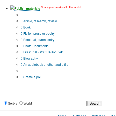
Share your works with the world!
Publish materials
Publication type?
Article, research, review
Book
Fiction prose or poetry
Personal journal entry
Photo Documents
Files: PDF\DOC\RAR\ZIP etc.
Biography
An audiobook or other audio file
Additional options:
Create a poll
Serbia
World