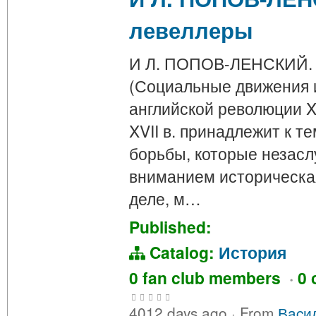
левеллеры
И Л. ПОПОВ-ЛЕНСКИЙ. Л
(Социальные движения и
английской революции X
XVII в. принадлежит к т
борьбы, которые незас
вниманием историческа
деле, м…
Published:
Catalog:
История
0 fan club members
·
0 
4012 days ago
·
From
Вacи