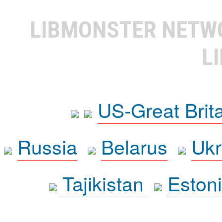
LIBMONSTER NET
L
US-Great Brit
Russia
Belarus
Ukr
Tajikistan
Eston