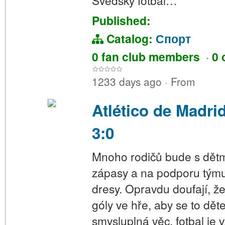
Švédský fotbal…
Published:
Catalog:
Спорт
0 fan club members
·
0 
1233 days ago
·
From
Atlético de Madri
3:0
Mnoho rodičů bude s dětm
zápasy a na podporu tým
dresy. Opravdu doufají, že
góly ve hře, aby se to děte
smysluplná věc, fotbal je v