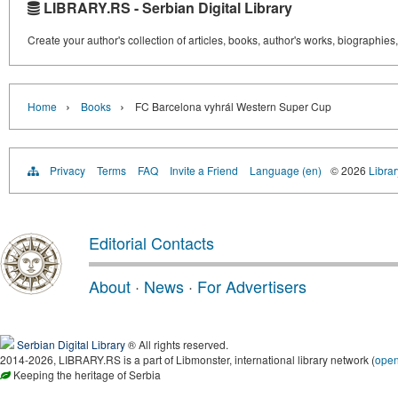
LIBRARY.RS - Serbian Digital Library
Create your author's collection of articles, books, author's works, biographies
›
›
Home
Books
FC Barcelona vyhrál Western Super Cup
Privacy
Terms
FAQ
Invite a Friend
Language (en)
© 2026
Librar
Editorial Contacts
About
·
News
·
For Advertisers
Serbian Digital Library
® All rights reserved.
2014-2026, LIBRARY.RS is a part of Libmonster, international library network (
ope
Keeping the heritage of Serbia