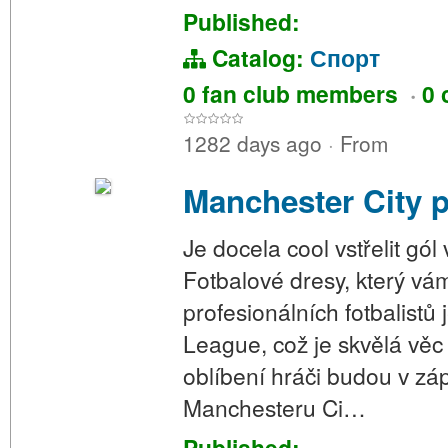
Published:
Catalog:
Спорт
0 fan club members
·
0 
1282 days ago
·
From
Manchester City p
Je docela cool vstřelit gó
Fotbalové dresy, který v
profesionálních fotbalistů 
League, což je skvělá věc a
oblíbení hráči budou v zá
Manchesteru Ci…
Published: