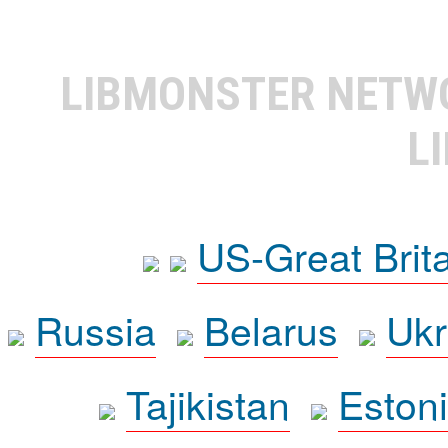
LIBMONSTER NET
L
US-Great Brit
Russia
Belarus
Ukr
Tajikistan
Eston