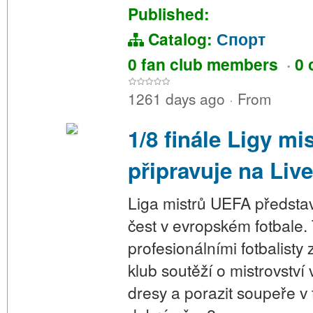
Published:
Catalog:
Спорт
0 fan club members
·
0 
1261 days ago
·
From
1/8 finále Ligy mi
připravuje na Liv
Liga mistrů UEFA představ
čest v evropském fotbale
profesionálními fotbalisty 
klub soutěží o mistrovství 
dresy a porazit soupeře v