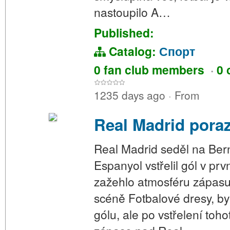
nastoupilo A…
Published:
Catalog:
Спорт
0 fan club members
·
0 
1235 days ago
·
From
Real Madrid pora
Real Madrid seděl na Be
Espanyol vstřelil gól v pr
zažehlo atmosféru zápasu
scéně Fotbalové dresy, b
gólu, ale po vstřelení to