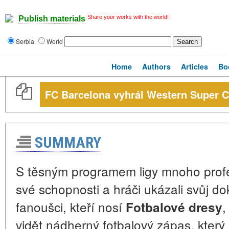
Share your works with the world!
Publish materials
Serbia
World
Home
Authors
Articles
Bo
FC Barcelona vyhrál Western Super 
SUMMARY
S těsným programem ligy mnoho profes
své schopnosti a hráči ukázali svůj d
fanoušci, kteří nosí
,
Fotbalové dresy
vidět nádherný fotbalový zápas, který 