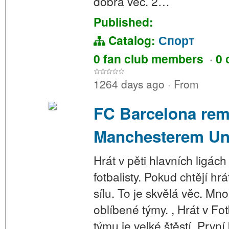
dobrá věc. 2…
Published:
Catalog:
Спорт
0 fan club members
·
0 
1264 days ago
·
From
FC Barcelona rem
Manchesterem Uni
Hrát v pěti hlavních ligá
fotbalisty. Pokud chtějí h
sílu. To je skvělá věc. M
oblíbené týmy. , Hrát v F
týmu je velké štěstí. První