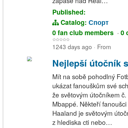
zápase nad Real…
Published:
Catalog:
Спорт
0 fan club members
·
0 
1243 days ago
·
From
Nejlepší útočník
Mít na sobě pohodlný Fotb
ukázat fanouškům své sch
že světovým útočníkem č. 1
Mbappé. Někteří fanoušci 
Haaland je světovým útoč
z hlediska cti nebo…