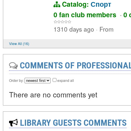
Catalog:
Спорт
0 fan club members
·
0 
1310 days ago
·
From
View All (16)
COMMENTS OF PROFESSIONA
Order by:
expand all
There are no comments yet
LIBRARY GUESTS COMMENTS