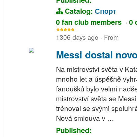
Catalog:
Спорт
0 fan club members
·
0 
1306 days ago
·
From
Messi dostal nov
Na mistrovství světa v Kata
mnoho let a úspěšně vyhrá
fanoušků bylo velmi nadš
mistrovství světa se Messi
trénoval se svými spoluhrá
Nová smlouva v …
Published: