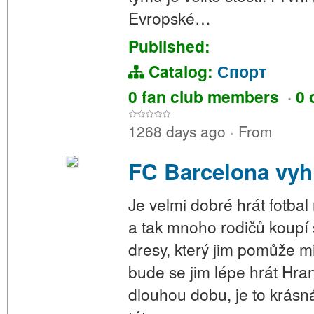
Evropské…
Published:
Catalog:
Спорт
0 fan club members
·
0 
1268 days ago
·
From
FC Barcelona vyh
Je velmi dobré hrát fotbal
a tak mnoho rodičů koupí
dresy, který jim pomůže m
bude se jim lépe hrát Hra
dlouhou dobu, je to krásná