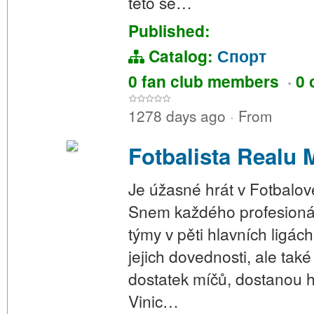
této se…
Published:
Catalog:
Спорт
0 fan club members
·
0 
1278 days ago
·
From
Fotbalista Realu 
Je úžasné hrát v Fotbalo
Snem každého profesionální
týmy v pěti hlavních ligá
jejich dovednosti, ale ta
dostatek míčů, dostanou hr
Vinic…