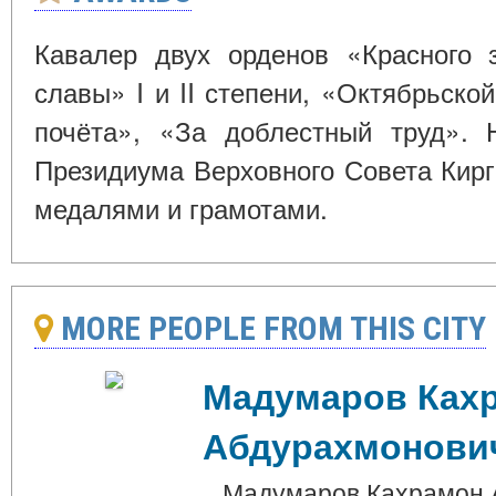
Кавалер двух орденов «Красного 
славы» I и II степени, «Октябрьско
почёта», «За доблестный труд». 
Президиума Верховного Совета Кир
медалями и грамотами.
MORE PEOPLE FROM THIS CITY
Мадумаров Ках
Абдурахмонови
Мадумаров Кахрамон А