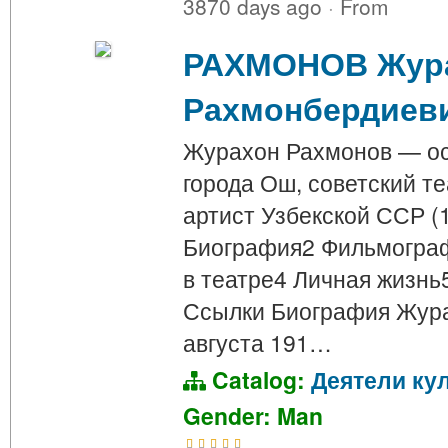
3870 days ago
·
From
РАХМОНОВ Жур
Рахмонбердиев
Журахон Рахмонов — ос
города Ош, советский т
артист Узбекской ССР (
Биография2 Фильмограф
в театре4 Личная жизнь
Ссылки Биография Жура
августа 191…
Catalog:
Деятели ку
Gender: Man