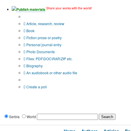
Share your works with the world!
Publish materials
Publication type?
Article, research, review
Book
Fiction prose or poetry
Personal journal entry
Photo Documents
Files: PDF\DOC\RAR\ZIP etc.
Biography
An audiobook or other audio file
Additional options:
Create a poll
Serbia
World