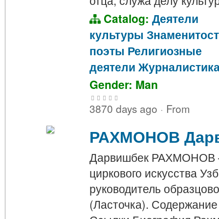
отца, служа делу культу
Catalog:
Деятели
культуры
Знаменитос
поэты
Религиозные
деятели
Журналистик
Gender: Man
3870 days ago
·
From
РАХМОНОВ Дарв
Дарвишбек РАХМОНОВ 
циркового искусства Уз
руководитель образцово
(Ласточка). Содержание