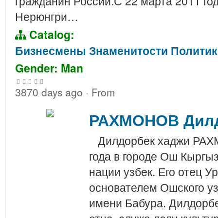
гражданин России.С 22 марта 2011 го
Нерюнгри…
Catalog:
Бизнесмены
Знаменитости
Политик
Gender: Man
3870 days ago
·
From
РАХМОНОВ Дилд
Дилдорбек хаджи РАХМ
года в городе Ош Кыргы
нации узбек. Его отец 
основателем Ошского уз
имени Бабура. Дилдорб