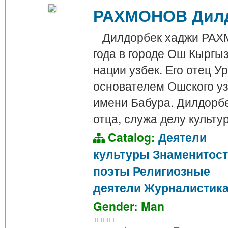
РАХМОНОВ Дилд
Дилдорбек хаджи РАХМ
года в городе Ош Кыргы
нации узбек. Его отец 
основателем Ошского уз
имени Бабура. Дилдорб
отца, служа делу культу
Catalog:
Деятели
культуры
Знаменитос
поэты
Религиозные
деятели
Журналистик
Gender: Man