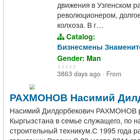
движения в Узгенском р
революционером, долго
колхоза. В г…
Catalog:
Бизнесмены
Знаменит
Gender: Man
3863 days ago
·
From
РАХМОНОВ Насимий Дил
Насимий Дилдорбекович РАХМОНОВ ро
Кыргызстана в семье служащего, по н
строительный техникум.С 1995 года р