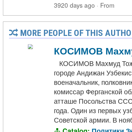
3920 days ago
·
From
MORE PEOPLE OF THIS AUTHO
КОСИМОВ Махму
КОСИМОВ Махмуд Тожик
городе Андижан Узбекис
военачальник, полковни
комиссар Ферганской об
атташе Посольства ССС
года. Один из первых уз
Советской армии. В ноя
Catalog:
Политики
З