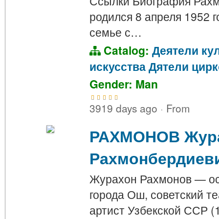
Ссылки Биография Рах
родился 8 апреля 1952 г
семье с…
Catalog:
Деятели ку
искусства
Дятели цирк
Gender: Man
3919 days ago
·
From
РАХМОНОВ Жур
Рахмонбердиев
Журахон Рахмонов — ос
города Ош, советский т
артист Узбекской ССР (