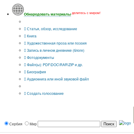
делитесь с миром!
Обнародовать материалы
Тип публикации
Статья, обзор, исследование
Книга
Художественная проза или поэзия
Запись в личном дневнике (блоге)
Фотодокументы
Файл(ы): PDF\DOC\RAR\ZIP и др.
Биография
Аудиокнига или иной звуковой файл
Дополнительные опции:
Создать голосование
Сербия
Мир