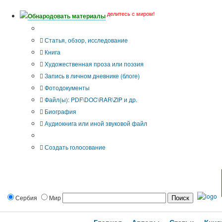
делитесь с миром!
Обнародовать материалы
Тип публикации
Статья, обзор, исследование
Книга
Художественная проза или поэзия
Запись в личном дневнике (блоге)
Фотодокументы
Файл(ы): PDF\DOC\RAR\ZIP и др.
Биография
Аудиокнига или иной звуковой файл
Дополнительные опции:
Создать голосование
Сербия
Мир