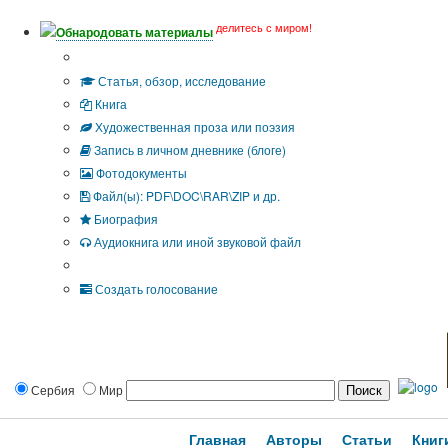
делитесь с миром!
Обнародовать материалы
Тип публикации
Статья, обзор, исследование
Книга
Художественная проза или поэзия
Запись в личном дневнике (блоге)
Фотодокументы
Файл(ы): PDF\DOC\RAR\ZIP и др.
Биография
Аудиокнига или иной звуковой файл
Дополнительные опции:
Создать голосование
Сербия
Мир
Главная
Авторы
Статьи
Книг