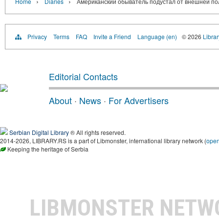
›
›
Home
Diaries
Американский обыватель подустал от внешней п
Privacy
Terms
FAQ
Invite a Friend
Language (en)
© 2026
Librar
Editorial Contacts
About
·
News
·
For Advertisers
Serbian Digital Library
® All rights reserved.
2014-2026, LIBRARY.RS is a part of Libmonster, international library network (
ope
Keeping the heritage of Serbia
LIBMONSTER NET