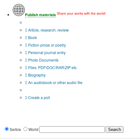
Share your works with the world!
Publish materials
Publication type?
Article, research, review
Book
Fiction prose or poetry
Personal journal entry
Photo Documents
Files: PDF\DOC\RAR\ZIP etc.
Biography
An audiobook or other audio file
Additional options:
Create a poll
Serbia
World