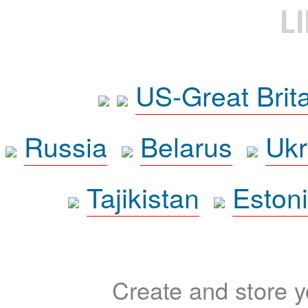
L
US-Great Brit
Russia
Belarus
Ukr
Tajikistan
Eston
Create and store yo