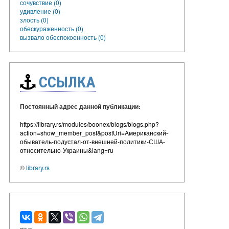
сочувствие (0)
удивление (0)
злость (0)
обескураженность (0)
вызвало обеспокоенность (0)
ССЫЛКА
Постоянный адрес данной публикации:
https://library.rs/modules/boonex/blogs/blogs.php?
action=show_member_post&postUri=Американский-
обыватель-подустал-от-внешней-политики-США-
относительно-Украины&lang=ru
©
library.rs