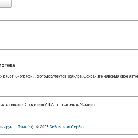
иотека
ких работ, биографий, фотодокументов, файлов. Сохраните навсегда своё авт
тал от внешней политики США относительно Украины
ть друга
Язык (ru)
© 2026
Библиотека Сербии