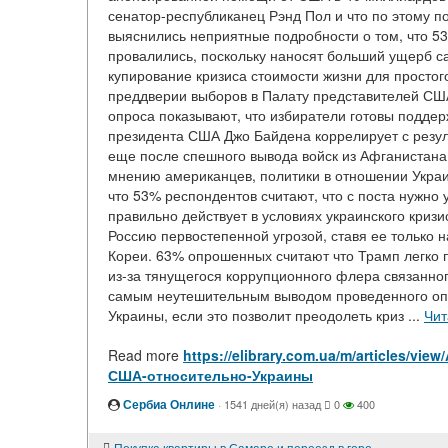
сенатор-республиканец Рэнд Пол и что по этому п
выяснились неприятные подробности о том, что 5
провалились, поскольку наносят больший ущерб с
купирование кризиса стоимости жизни для простог
преддверии выборов в Палату представителей США
опроса показывают, что избиратели готовы подде
президента США Джо Байдена коррелирует с резул
еще после спешного вывода войск из Афганистана 
мнению американцев, политики в отношении Украи
что 53% респондентов считают, что с поста нужно 
правильно действует в условиях украинского кризи
Россию первостепенной угрозой, ставя ее только н
Кореи. 63% опрошенных считают что Трамп легко п
из-за тянущегося коррупционного флера связанног
самым неутешительным выводом проведенного опр
Украины, если это позволит преодолеть криз ...
Чит
Read more
https://elibrary.com.ua/m/articles/
США-относительно-Украины
Сербиа Онлине
·
1541 дней(я) назад
0
400
Покупка квартиры в Самаре и переезд в город из области: плюсы и минусы (личный опыт)