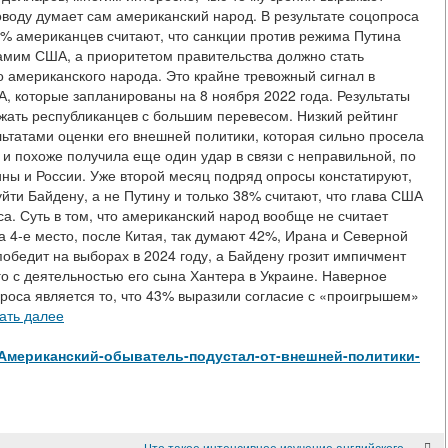
оводу думает сам американский народ. В результате соцопроса
3% американцев считают, что санкции против режима Путина
амим США, а приоритетом правительства должно стать
о американского народа. Это крайне тревожный сигнал в
, которые запланированы на 8 ноября 2022 года. Результаты
ржать республиканцев с большим перевесом. Низкий рейтинг
ьтатами оценки его внешней политики, которая сильно просела
и похоже получила еще один удар в связи с неправильной, по
ны и России. Уже второй месяц подряд опросы констатируют,
уйти Байдену, а не Путину и только 38% считают, что глава США
са. Суть в том, что американский народ вообще не считает
а 4-е место, после Китая, так думают 42%, Ирана и Северной
обедит на выборах в 2024 году, а Байдену грозит импичмент
о с деятельностью его сына Хантера в Украине. Наверное
оса является то, что 43% выразили согласие с «проигрышем»
ать далее
view/Американский-обыватель-подустал-от-внешней-политики-
Что такое интенсивное изучение английского языка?