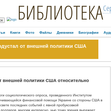
БИБЛИОТЕКА
Се
тьи
Книги
Фото
Файлы
Дневники
Биографии
Ауд
одустал от внешней политики США
т внешней политики США относительно
тоги социологического опроса, проведенного Институтом
еличивающейся финансовой помощи Украине со стороны США в
 свете последних событий с явной пробуксовкой
олларов, многим интересно, чью точку зрения выражает