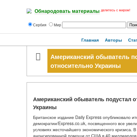
делитесь с миром!
Обнародовать материалы
Сербия
Мир
Главная
Авторы
Ста
Американский обыватель п
относительно Украины
Американский обыватель подустал о
Украины
Британское издание Daily Express опубликовало и
демократии/Express.co.uk, посвященного все ув
условиях жесточайшего экономического кризиса. В
анонсированной помощи от США в 40 миллиардов д