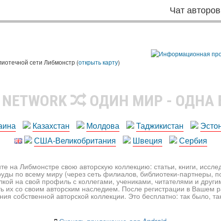
Чат авторов
лиотечной сети Либмонстр (
открыть карту
)
R NETWORK
ОДИН МИР - ОДНА
аина
Казахстан
Молдова
Таджикистан
Эсто
США-Великобритания
Швеция
Сербия
те на Либмонстре свою авторскую коллекцию: статьи, книги, иссл
уды по всему миру (через сеть филиалов, библиотеки-партнеры, по
лкой на свой профиль с коллегами, учениками, читателями и друг
ь их со своим авторским наследием. После регистрации в Вашем 
ия собственной авторской коллекции. Это бесплатно: так было, так 