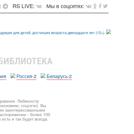
:
RS LIVE:
Мы в соцсетях:
 БИБЛИОТЕКА
ния
Россия-2
Беларусь-2
едования. Либмонстр
исковики, соцсети). Вы
ими заинтересованными
распоряжении - более 100
есть и так будет всегда.