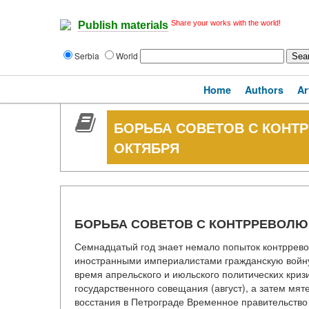
Share your works with the world!
Publish materials
Serbia
World
Home
Authors
Ar
БОРЬБА СОВЕТОВ С КОНТ
ОКТЯБРЯ
БОРЬБА СОВЕТОВ С КОНТРРЕВОЛЮ
Семнадцатый год знает немало попыток контррево
иностранными империалистами гражданскую войну 
время апрельского и июльского политических криз
государственного совещания (август), а затем мят
восстания в Петрограде Временное правительство