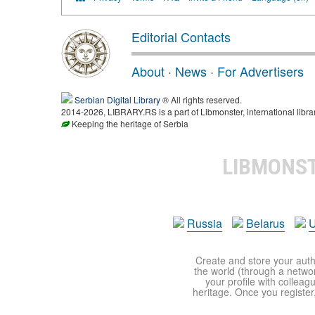
Editorial Contacts
About
·
News
·
For Advertisers
Serbian Digital Library
® All rights reserved.
2014-2026, LIBRARY.RS is a part of Libmonster, international libra
Keeping the heritage of Serbia
LIBMONS
Russia
Belarus
U
Create and store your autho
the world (through a network
your profile with colleag
heritage. Once you register,