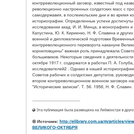
контрреволюционный заговор, известный под назв
революционно настроенных солдатских масс с пр
самодержавия, в послеиюльские дни и во время к
историографии. Определенные успехи достигнуты
исследовании акад. И. И. Минца, в монографиях и с
Капустина, Ю. К. Кириенко, Н. Ф. Славина и друг
военной и дипломатической подготовки Временны
контрреволюционного переворота накануне Велико
корниловщины" важная роль принадлежала Совета
большевиков. Некоторые сведения о деятельности 
октябре 1917 г. содержатся в работах П. А. Голуба
исследователей2 . Однако в нашей историографии
Советов рабочих и солдатских депутатов, руковод
втором контрреволюционном военном заговоре на
"Исторические записки". Т. 56. 1956; Н. Ф. Славин.
____________________
Эта публикация была размещена на Либмонстре в другой
Источник:
http://elibrary.com.ua/m/articl
ВЕЛИКОГО-ОКТЯБРЯ