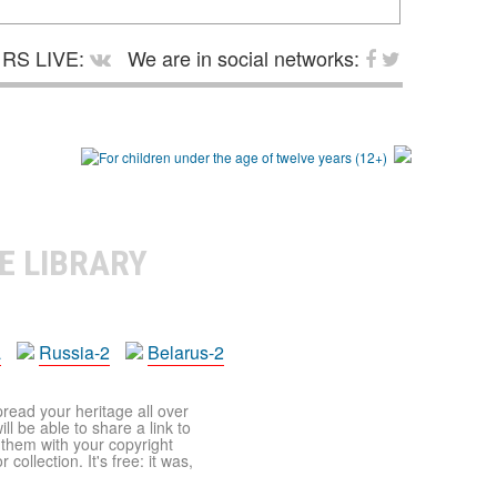
RS LIVE:
We are in social networks:
E LIBRARY
a
Russia-2
Belarus-2
pread your heritage all over
ll be able to share a link to
t them with your copyright
ollection. It's free: it was,