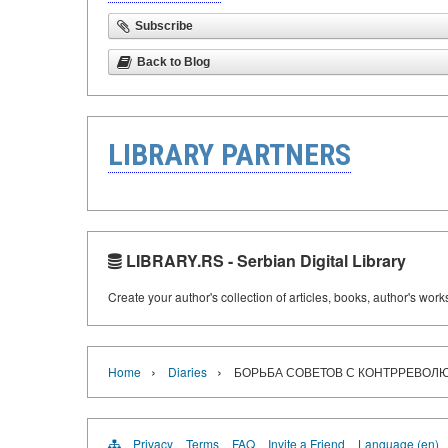
Subscribe
Back to Blog
LIBRARY PARTNERS
LIBRARY.RS - Serbian Digital Library
Create your author's collection of articles, books, author's wor
›
›
Home
Diaries
БОРЬБА СОВЕТОВ С КОНТРРЕВОЛ
Privacy
Terms
FAQ
Invite a Friend
Language (en)