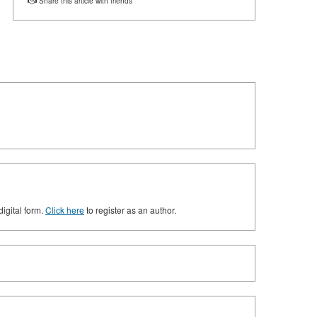
Share this article with friends
digital form.
Click here
to register as an author.