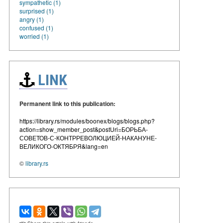
sympathetic (1)
surprised (1)
angry (1)
confused (1)
worried (1)
LINK
Permanent link to this publication:
https://library.rs/modules/boonex/blogs/blogs.php?
action=show_member_post&postUri=БОРЬБА-
СОВЕТОВ-С-КОНТРРЕВОЛЮЦИЕЙ-НАКАНУНЕ-
ВЕЛИКОГО-ОКТЯБРЯ&lang=en
©
library.rs