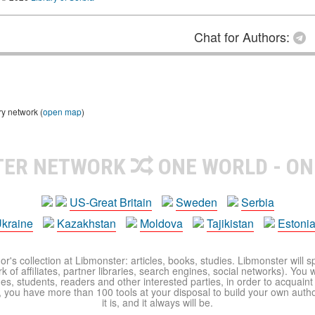
Chat for Authors:
ry network (
open map
)
TER NETWORK
ONE WORLD - ON
US-Great Britain
Sweden
Serbia
kraine
Kazakhstan
Moldova
Tajikistan
Estoni
r's collection at Libmonster: articles, books, studies. Libmonster will s
 of affiliates, partner libraries, search engines, social networks). You wi
ues, students, readers and other interested parties, in order to acquain
 you have more than 100 tools at your disposal to build your own author c
it is, and it always will be.