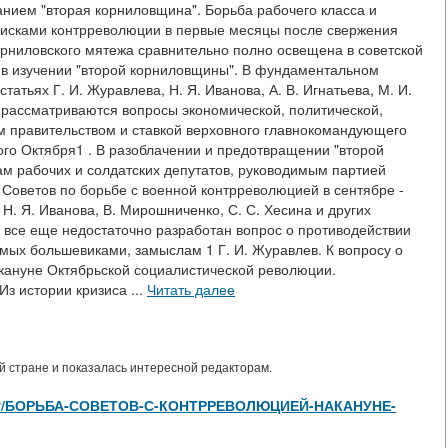
анием "вторая корниловщина". Борьба рабочего класса и
оисками контрреволюции в первые месяцы после свержения
орниловского мятежа сравнительно полно освещена в советской
 в изучении "второй корниловщины". В фундаментальном
татьях Г. И. Журавлева, Н. Я. Иванова, А. В. Игнатьева, М. И.
их рассматриваются вопросы экономической, политической,
м правительством и ставкой верховного главнокомандующего
го Октября1 . В разоблачении и предотвращении "второй
м рабочих и солдатских депутатов, руководимым партией
Советов по борьбе с военной контрреволюцией в сентябре -
, Н. Я. Иванова, В. Мирошниченко, С. С. Хесина и других
 все еще недостаточно разработан вопрос о противодействии
имых большевиками, замыслам 1 Г. И. Журавлев. К вопросу о
кануне Октябрьской социалистической революции.
 Из истории кризиса ...
Читать далее
 стране и показалась интересной редакторам.
es/view/БОРЬБА-СОВЕТОВ-С-КОНТРРЕВОЛЮЦИЕЙ-НАКАНУНЕ-