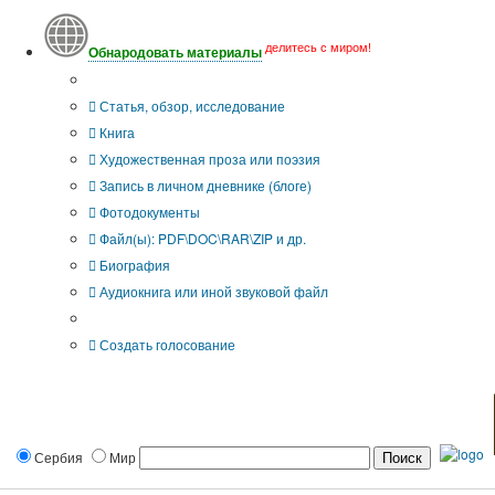
делитесь с миром!
Обнародовать материалы
Тип публикации
Статья, обзор, исследование
Книга
Художественная проза или поэзия
Запись в личном дневнике (блоге)
Фотодокументы
Файл(ы): PDF\DOC\RAR\ZIP и др.
Биография
Аудиокнига или иной звуковой файл
Дополнительные опции:
Создать голосование
Сербия
Мир