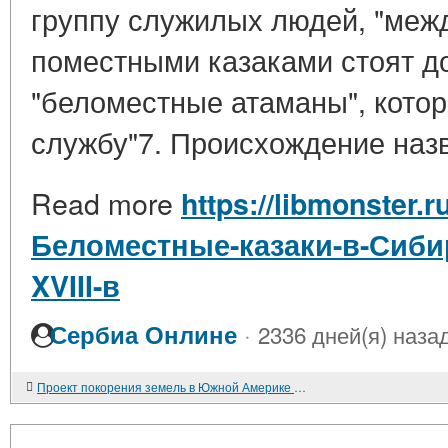
группу служилых людей, "меж
поместными казаками стоят д
"беломестные атаманы", кото
службу"7. Происхождение назв
Read more
https://libmonster.r
Беломестные-казаки-в-Сибир
XVIII-в
·
Сербиа Онлине
2336 дней(я) наза
Проект покорения земель в Южной Америке при Петре I