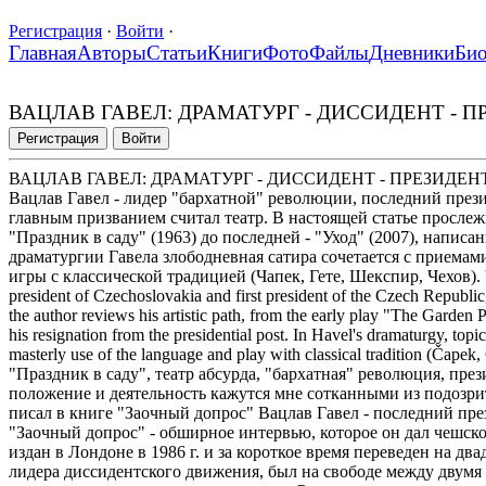
Регистрация
·
Войти
·
Главная
Авторы
Статьи
Книги
Фото
Файлы
Дневники
Би
ВАЦЛАВ ГАВЕЛ: ДРАМАТУРГ - ДИССИДЕНТ - П
Регистрация
Войти
ВАЦЛАВ ГАВЕЛ: ДРАМАТУРГ - ДИССИДЕНТ - ПРЕЗИДЕНТ
Вацлав Гавел - лидер "бархатной" революции, последний през
главным призванием считал театр. В настоящей статье прослеж
"Праздник в саду" (1963) до последней - "Уход" (2007), написа
драматургии Гавела злободневная сатира сочетается с приемам
игры с классической традицией (Чапек, Гете, Шекспир, Чехов). Vacl
president of Czechoslovakia and first president of the Czech Republic, 
the author reviews his artistic path, from the early play "The Garden P
his resignation from the presidential post. In Havel's dramaturgy, topi
masterly use of the language and play with classical tradition (Ča
"Праздник в саду", театр абсурда, "бархатная" революция, през
положение и деятельность кажутся мне сотканными из подозрите
писал в книге "Заочный допрос" Вацлав Гавел - последний пр
"Заочный допрос" - обширное интервью, которое он дал чешск
издан в Лондоне в 1986 г. и за короткое время переведен на дв
лидера диссидентского движения, был на свободе между двумя 