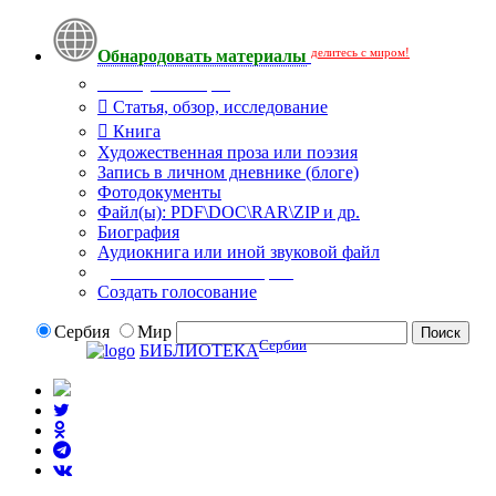
делитесь с миром!
Обнародовать материалы
Тип публикации
Статья, обзор, исследование
Книга
Художественная проза или поэзия
Запись в личном дневнике (блоге)
Фотодокументы
Файл(ы): PDF\DOC\RAR\ZIP и др.
Биография
Аудиокнига или иной звуковой файл
Дополнительные опции:
Создать голосование
Сербия
Мир
Сербии
БИБЛИОТЕКА