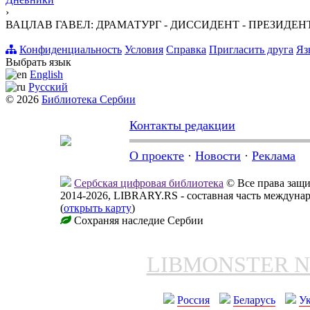
›
ВАЦЛАВ ГАВЕЛ: ДРАМАТУРГ - ДИССИДЕНТ - ПРЕЗИДЕНТ
Конфиденциальность
Условия
Справка
Пригласить друга
Яз
Выбрать язык
English
Русский
© 2026
Библиотека Сербии
Контакты редакции
О проекте
·
Новости
·
Реклама
Сербская цифровая библиотека
© Все права защ
2014-2026, LIBRARY.RS - составная часть междуна
(
открыть карту
)
Сохраняя наследие Сербии
LIBMONSTER 
Россия
Беларусь
У