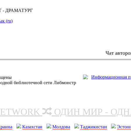
 - ДРАМАТУРГ
ык (ru)
Чат авторо
ищены
родной библиотечной сети Либмонстр
NETWORK
ОДИН МИР - ОД
краина
Казахстан
Молдова
Таджикистан
Эстон