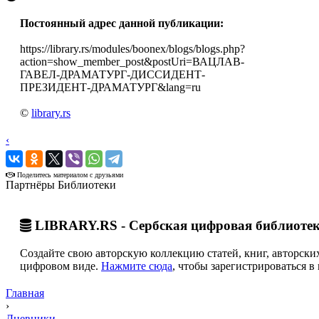
Постоянный адрес данной публикации:
https://library.rs/modules/boonex/blogs/blogs.php?
action=show_member_post&postUri=ВАЦЛАВ-
ГАВЕЛ-ДРАМАТУРГ-ДИССИДЕНТ-
ПРЕЗИДЕНТ-ДРАМАТУРГ&lang=ru
©
library.rs
‹
›
Поделитесь материалом с друзьями
Партнёры Библиотеки
LIBRARY.RS - Сербская цифровая библиоте
Создайте свою авторскую коллекцию статей, книг, авторских
цифровом виде.
Нажмите сюда
, чтобы зарегистрироваться в 
Главная
›
Дневники