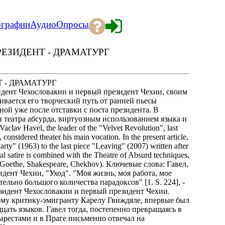
ографии
Аудио
Опросы
РЕЗИДЕНТ - ДРАМАТУРГ
 - ДРАМАТУРГ
идент Чехословакии и первый президент Чехии, своим
ивается его творческий путь от ранней пьесы
нной уже после отставки с поста президента. В
и театра абсурда, виртуозным использованием языка и
av Havel, the leader of the "Velvet Revolution", last
considered theater his main vocation. In the present article,
arty" (1963) to the last piece "Leaving" (2007) written after
cal satire is combined with the Theatre of Absurd techniques,
pek, Goethe, Shakespeare, Chekhov). Ключевые слова: Гавел,
идент Чехии, "Уход". "Моя жизнь, моя работа, мое
льно большого количества парадоксов" [1. S. 224], -
езидент Чехословакии и первый президент Чехии.
ому критику-эмигранту Карелу Гвиждяле, впервые был
адцать языков. Гавел тогда, постепенно превращаясь в
арестами и в Праге письменно отвечал на