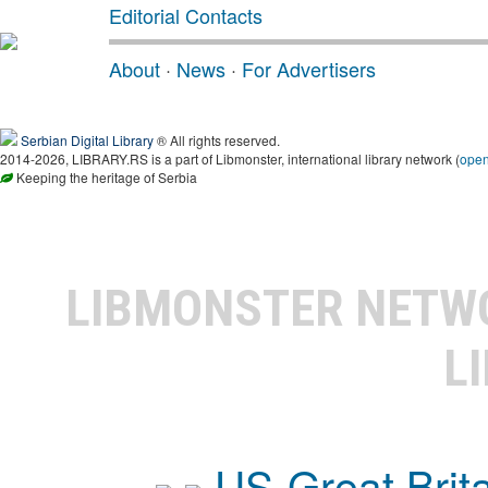
Editorial Contacts
About
·
News
·
For Advertisers
Serbian Digital Library
® All rights reserved.
2014-2026, LIBRARY.RS is a part of Libmonster, international library network (
ope
Keeping the heritage of Serbia
LIBMONSTER NET
L
US-Great Brit