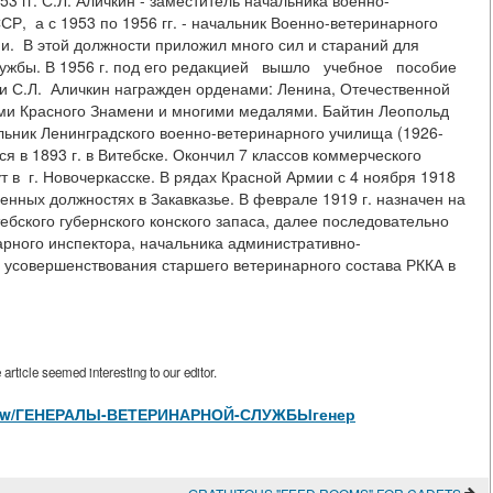
53 гг. С.Л. Аличкин - заместитель начальника военно-
 а с 1953 по 1956 гг. - начальник Военно-ветеринарного
и. В этой должности приложил много сил и стараний для
лужбы. В 1956 г. под его редакцией вышло учебное пособие
ги С.Л. Аличкин награжден орденами: Ленина, Отечественной
ми Красного Знамени и многими медалями. Байтин Леопольд
льник Ленинградского военно-ветеринарного училища (1926-
я в 1893 г. в Витебске. Окончил 7 классов коммерческого
т в г. Новочеркасске. В рядах Красной Армии с 4 ноября 1918
венных должностях в Закавказье. В феврале 1919 г. назначен на
ебского губернского конского запаса, далее последовательно
арного инспектора, начальника административно-
ы усовершенствования старшего ветеринарного состава РККА в
rticle seemed interesting to our editor.
les/view/ГЕНЕРАЛЫ-ВЕТЕРИНАРНОЙ-СЛУЖБЫгенер