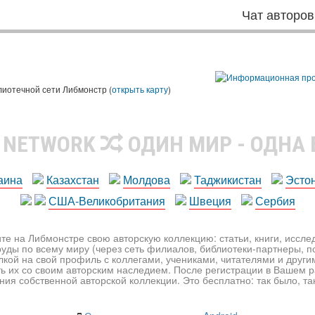
Чат авторов
лиотечной сети Либмонстр (
открыть карту
)
R NETWORK
ОДИН МИР - ОДНА
аина
Казахстан
Молдова
Таджикистан
Эсто
США-Великобритания
Швеция
Сербия
те на Либмонстре свою авторскую коллекцию: статьи, книги, иссл
уды по всему миру (через сеть филиалов, библиотеки-партнеры, по
лкой на свой профиль с коллегами, учениками, читателями и друг
ь их со своим авторским наследием. После регистрации в Вашем 
ия собственной авторской коллекции. Это бесплатно: так было, так 