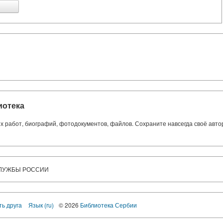
иотека
ких работ, биографий, фотодокументов, файлов. Сохраните навсегда своё авт
СЛУЖБЫ РОССИИ
ть друга
Язык (ru)
© 2026
Библиотека Сербии