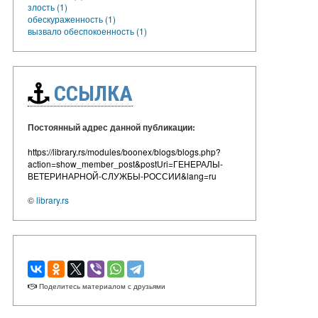
злость (1)
обескураженность (1)
вызвало обеспокоенность (1)
ССЫЛКА
Постоянный адрес данной публикации:
https://library.rs/modules/boonex/blogs/blogs.php?
action=show_member_post&postUri=ГЕНЕРАЛЫ-
ВЕТЕРИНАРНОЙ-СЛУЖБЫ-РОССИИ&lang=ru
©
library.rs
Поделитесь материалом с друзьями