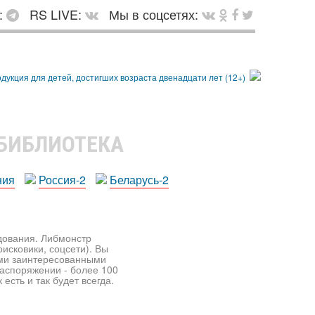
:
RS LIVE:
Мы в соцсетях:
 БИБЛИОТЕКА
ния
Россия-2
Беларусь-2
едования. Либмонстр
исковики, соцсети). Вы
ими заинтересованными
распоряжении - более 100
есть и так будет всегда.