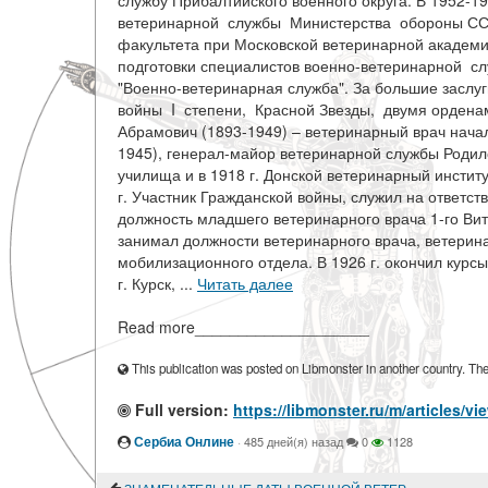
службу Прибалтийского военного округа. В 1952-19
ветеринарной службы Министерства обороны СССР,
факультета при Московской ветеринарной академи
подготовки специалистов военно-ветеринарной с
"Военно-ветеринарная служба". За большие заслу
войны I степени, Красной Звезды, двумя ордена
Абрамович (1893-1949) – ветеринарный врач нача
1945), генерал-майор ветеринарной службы Родилс
училища и в 1918 г. Донской ветеринарный институ
г. Участник Гражданской войны, служил на ответст
должность младшего ветеринарного врача 1-го Вит
занимал должности ветеринарного врача, ветерин
мобилизационного отдела. В 1926 г. окончил курс
г. Курск, ...
Читать далее
Read more____________________
This publication was posted on Libmonster in another country. The a
Full version:
https://libmonster.ru/m/artic
Сербиа Онлине
·
485 дней(я) назад
0
1128