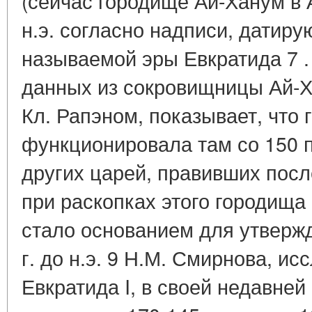
(сейчас городище Ай-Ханум в А
н.э. согласно надписи, датиру
называемой эры Евкратида 7 
данных из сокровищницы Ай-Х
Кл. Рапэном, показывает, что
функционировала там со 150 по
других царей, правивших после
при раскопках этого городища
стало основанием для утвержд
г. до н.э. 9 Н.М. Смирнова, и
Евкратида I, в своей недавней