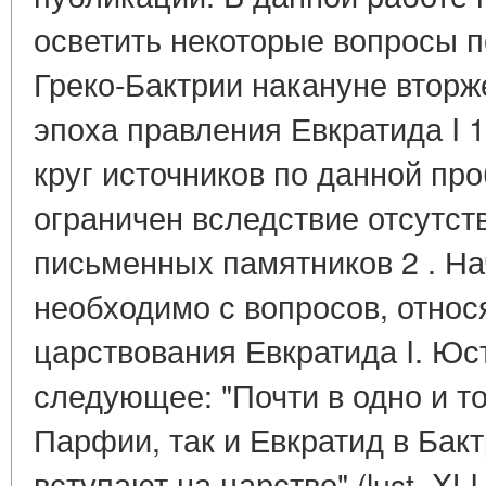
осветить некоторые вопросы п
Греко-Бактрии накануне вторж
эпоха правления Евкратида I 1
круг источников по данной пр
ограничен вследствие отсутст
письменных памятников 2 . Нач
необходимо с вопросов, относ
царствования Евкратида I. Ю
следующее: "Почти в одно и т
Парфии, так и Евкратид в Бакт
вступают на царство" (lust. XLI